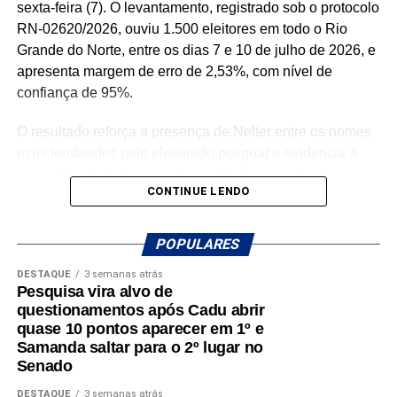
sexta-feira (7). O levantamento, registrado sob o protocolo
RN-02620/2026, ouviu 1.500 eleitores em todo o Rio
Grande do Norte, entre os dias 7 e 10 de julho de 2026, e
apresenta margem de erro de 2,53%, com nível de
confiança de 95%.
O resultado reforça a presença de Nelter entre os nomes
mais lembrados pelo eleitorado potiguar e evidencia a
competitividade de sua pré-candidatura à reeleição para
CONTINUE LENDO
a Assembleia Legislativa. Para o parlamentar, os
números representam o reconhecimento de uma trajetória
política construída ao longo de décadas e servem como
POPULARES
estímulo para intensificar o diálogo com a população
DESTAQUE
3 semanas atrás
durante a caminhada rumo ao 10º mandato.
Pesquisa vira alvo de
questionamentos após Cadu abrir
“Recebo esse resultado com muita humildade e,
quase 10 pontos aparecer em 1º e
principalmente, como combustível para continuar
Samanda saltar para o 2º lugar no
Senado
trabalhando. Pesquisa é um retrato de um
momento, mas o que realmente importa é
DESTAQUE
3 semanas atrás