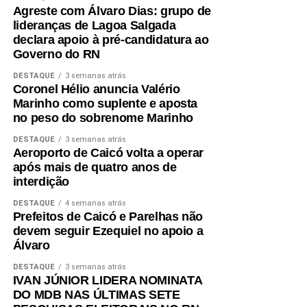
continuar presente nos municípios, ouvindo as
Agreste com Álvaro Dias: grupo de
lideranças de Lagoa Salgada
pessoas e buscando soluções para as demandas
declara apoio à pré-candidatura ao
do nosso Estado. Vamos seguir trabalhando e
Governo do RN
conversando com o povo para construir essa
caminhada rumo ao nosso 10º mandato”, afirmou
DESTAQUE
3 semanas atrás
Coronel Hélio anuncia Valério
Nelter.
Marinho como suplente e aposta
no peso do sobrenome Marinho
DESTAQUE
3 semanas atrás
Aeroporto de Caicó volta a operar
após mais de quatro anos de
interdição
DESTAQUE
4 semanas atrás
Prefeitos de Caicó e Parelhas não
devem seguir Ezequiel no apoio a
Álvaro
DESTAQUE
3 semanas atrás
IVAN JÚNIOR LIDERA NOMINATA
DO MDB NAS ÚLTIMAS SETE