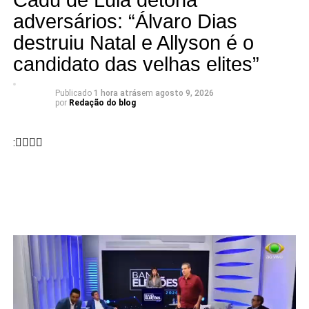
Cadu de Lula detona
adversários: “Álvaro Dias
destruiu Natal e Allyson é o
candidato das velhas elites”
Publicado
1 hora atrás
em
agosto 9, 2026
por
Redação do blog
: