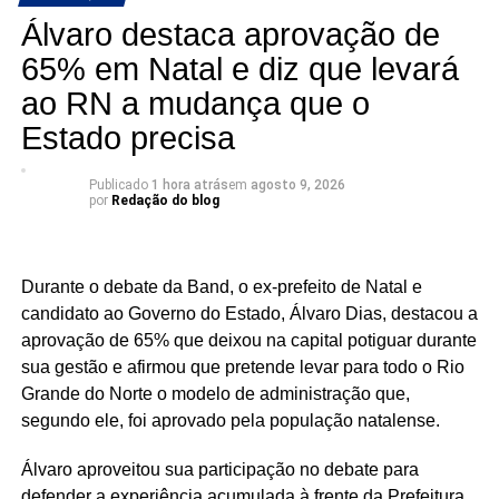
propostas que impressionam pelo tamanho e pela
Álvaro destaca aprovação de
ousadia.
65% em Natal e diz que levará
ao RN a mudança que o
Se a eleição tivesse um prêmio para as propostas
A artilharia também foi direcionada ao candidato Allyson
mais mirabolantes da noite, Robério certamente
Bezerra (União), a quem Cadu definiu como “o Allyson de
Estado precisa
estaria na disputa.
Robson Faria”, um representante das mesmas elites que
levaram o Rio Grande do Norte à derrocada.
Publicado
1 hora atrás
em
agosto 9, 2026
por
Redação do blog
Durante o debate da Band, o ex-prefeito de Natal e
candidato ao Governo do Estado, Álvaro Dias, destacou a
aprovação de 65% que deixou na capital potiguar durante
sua gestão e afirmou que pretende levar para todo o Rio
Grande do Norte o modelo de administração que,
segundo ele, foi aprovado pela população natalense.
Álvaro aproveitou sua participação no debate para
defender a experiência acumulada à frente da Prefeitura