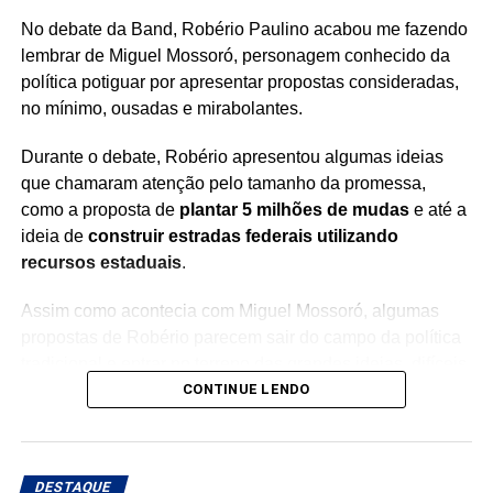
anos da inauguração, segue sem atender um único
No debate da Band, Robério Paulino acabou me fazendo
paciente.
lembrar de Miguel Mossoró, personagem conhecido da
política potiguar por apresentar propostas consideradas,
no mínimo, ousadas e mirabolantes.
Durante o debate, Robério apresentou algumas ideias
que chamaram atenção pelo tamanho da promessa,
como a proposta de
plantar 5 milhões de mudas
e até a
ideia de
construir estradas federais utilizando
recursos estaduais
.
Assim como acontecia com Miguel Mossoró, algumas
propostas de Robério parecem sair do campo da política
tradicional e entrar no terreno das grandes ideias, difíceis
de imaginar como seriam colocadas em prática.
CONTINUE LENDO
No debate, enquanto os demais candidatos discutiam
segurança, saúde, infraestrutura e os problemas do
DESTAQUE
Estado, Robério chamou atenção justamente pelo tom de