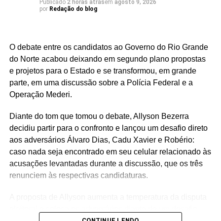
Publicado
2 horas atrás
em
agosto 9, 2026
por
Redação do blog
O debate entre os candidatos ao Governo do Rio Grande
do Norte acabou deixando em segundo plano propostas
e projetos para o Estado e se transformou, em grande
parte, em uma discussão sobre a Polícia Federal e a
Operação Mederi.
Diante do tom que tomou o debate, Allyson Bezerra
decidiu partir para o confronto e lançou um desafio direto
aos adversários Álvaro Dias, Cadu Xavier e Robério:
caso nada seja encontrado em seu celular relacionado às
acusações levantadas durante a discussão, que os três
renunciem às respectivas candidaturas.
A proposta de Allyson aumenta a temperatura da disputa
eleitoral e coloca os adversários diante de um desafio
político de grande repercussão.
CONTINUE LENDO