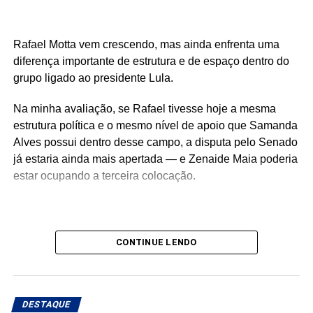
Rafael Motta vem crescendo, mas ainda enfrenta uma
diferença importante de estrutura e de espaço dentro do
grupo ligado ao presidente Lula.
Na minha avaliação, se Rafael tivesse hoje a mesma
estrutura política e o mesmo nível de apoio que Samanda
Alves possui dentro desse campo, a disputa pelo Senado
já estaria ainda mais apertada — e Zenaide Maia poderia
estar ocupando a terceira colocação.
É justamente por isso que o cenário ainda está aberto e
CONTINUE LENDO
muita coisa pode mudar até a eleição.
DESTAQUE