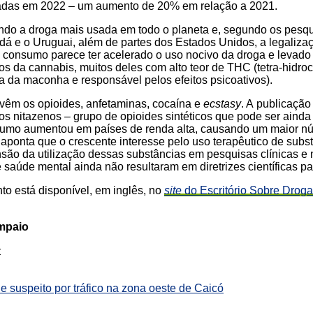
ladas em 2022 – um aumento de 20% em relação a 2021.
ndo a droga mais usada em todo o planeta e, segundo os pesq
á e o Uruguai, além de partes dos Estados Unidos, a legaliza
 consumo parece ter acelerado o uso nocivo da droga e levado 
s da cannabis, muitos deles com alto teor de THC (tetra-hidroca
 da maconha e responsável pelos efeitos psicoativos).
vêm os opioides, anfetaminas, cocaína e
ecstasy
. A publicação
os nitazenos – grupo de opioides sintéticos que pode ser ainda
nsumo aumentou em países de renda alta, causando um maior n
 aponta que o crescente interesse pelo uso terapêutico de subs
ão da utilização dessas substâncias em pesquisas clínicas e 
 saúde mental ainda não resultaram em diretrizes científicas p
to está disponível, em inglês, no
site
do Escritório Sobre Drog
ampaio
:
e suspeito por tráfico na zona oeste de Caicó