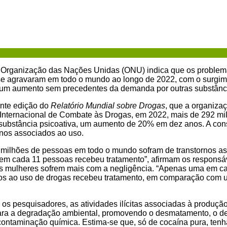
a Organização das Nações Unidas (ONU) indica que os problem
e agravaram em todo o mundo ao longo de 2022, com o surgim
e um aumento sem precedentes da demanda por outras substânci
nte edição do
Relatório Mundial sobre Drogas
, que a organiza
ia Internacional de Combate às Drogas, em 2022, mais de 292 m
ubstância psicoativa, um aumento de 20% em dez anos. A co
nos associados ao uso.
 milhões de pessoas em todo o mundo sofram de transtornos a
m cada 11 pessoas recebeu tratamento”, afirmam os responsáv
s mulheres sofrem mais com a negligência. “Apenas uma em c
dos ao uso de drogas recebeu tratamento, em comparação com 
os pesquisadores, as atividades ilícitas associadas à produção
ara a degradação ambiental, promovendo o desmatamento, o de
 contaminação química. Estima-se que, só de cocaína pura, ten