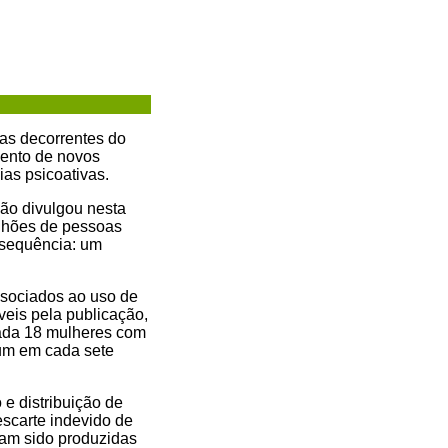
as decorrentes do
ento de novos
as psicoativas.
ção divulgou nesta
ilhões de pessoas
nsequência: um
ssociados ao uso de
eis pela publicação,
ada 18 mulheres com
um em cada sete
 e distribuição de
scarte indevido de
ham sido produzidas