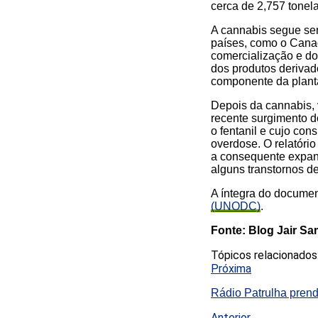
cerca de 2,757 tone
A cannabis segue se
países, como o Canad
comercialização e do
dos produtos derivado
componente da planta
Depois da cannabis, 
recente surgimento d
o fentanil e cujo co
overdose. O relatório
a consequente expans
alguns transtornos de
A íntegra do documen
(UNODC)
.
Fonte: Blog Jair S
Tópicos relacionados
Próxima
Rádio Patrulha prend
Anterior