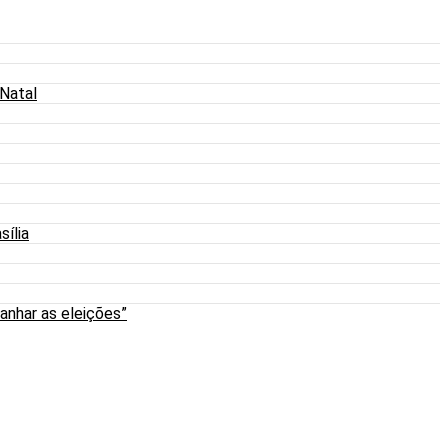
 Natal
sília
anhar as eleições”