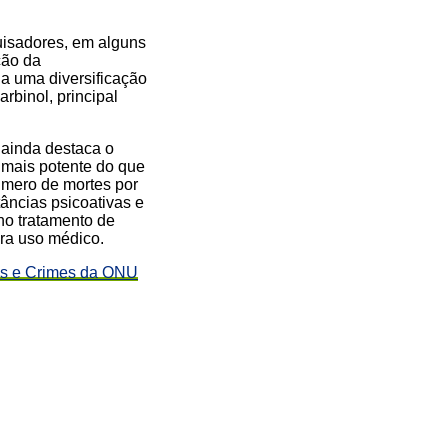
uisadores, em alguns
ção da
a uma diversificação
rbinol, principal
 ainda destaca o
 mais potente do que
úmero de mortes por
tâncias psicoativas e
no tratamento de
ara uso médico.
as e Crimes da ONU