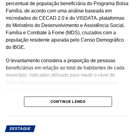
percentual de população beneficiária do Programa Bolsa
Família, de acordo com uma análise baseada em
microdados do CECAD 2.0 e do VISDATA, plataformas
do Ministério do Desenvolvimento e Assistência Social,
Família e Combate à Fome (MDS), cruzados com a
população residente apurada pelo Censo Demográfico
do IBGE.
O levantamento considera a proporção de pessoas
beneficiárias em relação ao total de habitantes de cada
município, indicador utilizado para medir o nível de
dependência da população em relação ao programa
federal de transferência de renda.
CONTINUE LENDO
Com população de 4.558 habitantes, São José do Seridó
registra aproximadamente 620 beneficiários do Bolsa
Família, o equivalente a 13,6% da população, o menor
percentual entre os municípios potiguares analisados.
DESTAQUE