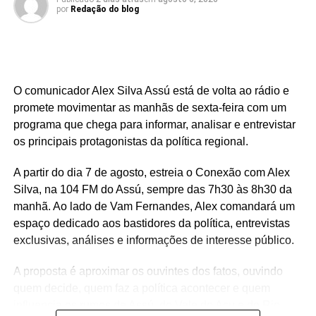
por
Redação do blog
Serra Negra é um dos municípios que integram um
conjunto de investimentos que ultrapassa R$ 25 milhões
destinados à região do Seridó, contemplando áreas como
saúde, infraestrutura, educação, esporte e cultura. Ao
O comunicador Alex Silva Assú está de volta ao rádio e
longo do mandato, Rafael também levou recursos para
promete movimentar as manhãs de sexta-feira com um
municípios de todas as regiões do Rio Grande do Norte,
programa que chega para informar, analisar e entrevistar
consolidando uma atuação parlamentar marcada pela
os principais protagonistas da política regional.
presença nos municípios e por investimentos que
continuam gerando benefícios para a população.
A partir do dia 7 de agosto, estreia o Conexão com Alex
Silva, na 104 FM do Assú, sempre das 7h30 às 8h30 da
manhã. Ao lado de Vam Fernandes, Alex comandará um
espaço dedicado aos bastidores da política, entrevistas
exclusivas, análises e informações de interesse público.
A proposta é aproximar os ouvintes dos fatos, ouvindo
quem decide, quem faz a política acontecer e quem
influencia os rumos de Assú, do Vale do Açu e do Rio