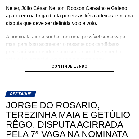
Nelter, Júlio César, Neilton, Robson Carvalho e Galeno
aparecem na briga direta por essas três cadeiras, em uma
disputa que deve ser definida voto a voto.
A nominata ainda sonha com uma possível sexta vaga,
mas, para isso acontecer, o restante dos candidatos
precisará surpreender e apresentar um desempenho
acima das expectativas durante a campanha.
CONTINUE LENDO
Teoricamente, Kleber Rodrigues e Cinthia, esposa de
Allyson Bezerra, pré-candidato ao Governo do Estado,
aparecem como os nomes mais fortes para liderar a
DESTAQUE
votação dentro da nominata.
JORGE DO ROSÁRIO,
Com cinco cadeiras consideradas viáveis e uma sexta
TEREZINHA MAIA E GETÚLIO
dependendo de um desempenho acima do esperado, a
RÊGO: DISPUTA ACIRRADA
briga interna do União Progressista promete ser uma das
mais interessantes da eleição para a Assembleia
PELA 7ª VAGA NA NOMINATA
Legislativa em 2026.