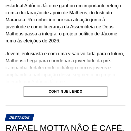
estadual Antônio Jácome ganhou um importante reforço
com a declaração de apoio de Matheus, do Instituto
Maranata. Reconhecido por sua atuação junto à
juventude e como liderança da Assembleia de Deus,
Matheus passa a integrar o projeto político de Jácome
rumo às eleições de 2026.
Jovem, entusiasta e com uma visão voltada para o futuro,
Matheus chega para coordenar a juventude da pré-
campanha, fortalecendo o diálogo com os jovens e
ampliando a participação desse segmento no projeto
liderado por Antônio Jácome.
CONTINUE LENDO
Ao declarar seu apoio, Matheus afirmou acreditar na
experiência, nos valores e no compromisso de Antônio
Jácome com o Rio Grande do Norte. O médico, que
busca retornar à Assembleia Legislativa, segue
DESTAQUE
ampliando sua base de apoio e reunindo lideranças de
RAFAEL MOTTA NÃO É CAFÉ,
diferentes regiões e segmentos da sociedade em torno de