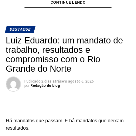
Grande do Norte.
CONTINUE LENDO
🎙️ O rádio ganha um novo espaço para o debate, a
informação e a credibilidade.
DESTAQUE
Conexão com Alex Silva: onde a notícia ganha voz e os
Luiz Eduardo: um mandato de
bastidores viram informação.
trabalho, resultados e
compromisso com o Rio
📅 Estreia: 7 de agosto
📻 104 FM do Assú
Grande do Norte
🕢 Toda sexta-feira, das 7h30 às 8h30 da manhã.
Publicado
2 dias atrás
em
agosto 6, 2026
por
Redação do blog
Há mandatos que passam. E há mandatos que deixam
resultados.