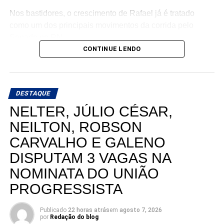
Nos bastidores, o crescimento de Rafael já é tratado
como um dos principais movimentos da corrida pelo
Senado no RN.
CONTINUE LENDO
DESTAQUE
NELTER, JÚLIO CÉSAR,
NEILTON, ROBSON
CARVALHO E GALENO
DISPUTAM 3 VAGAS NA
NOMINATA DO UNIÃO
PROGRESSISTA
Publicado
22 horas atrás
em
agosto 7, 2026
por
Redação do blog