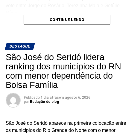
voto entre Jorge do Rosário, Terezinha Maia e Getúlio
Rêgo.
CONTINUE LENDO
Os três possuem bases e estruturas eleitorais importantes
e chegam à reta da pré-campanha buscando garantir um
lugar entre os eleitos. Com uma nominata que tem
DESTAQUE
potencial para fazer sete cadeiras, a briga pela última
vaga promete ser uma das mais acirradas da eleição para
São José do Seridó lidera
a ALRN em 2026
ranking dos municípios do RN
com menor dependência do
Bolsa Família
Publicado
1 dia atrás
em
agosto 6, 2026
por
Redação do blog
São José do Seridó aparece na primeira colocação entre
os municípios do Rio Grande do Norte com o menor