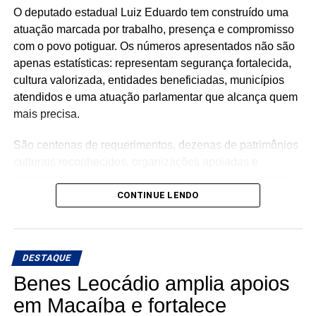
O deputado estadual Luiz Eduardo tem construído uma
atuação marcada por trabalho, presença e compromisso
com o povo potiguar. Os números apresentados não são
apenas estatísticas: representam segurança fortalecida,
cultura valorizada, entidades beneficiadas, municípios
atendidos e uma atuação parlamentar que alcança quem
mais precisa.
São centenas de requerimentos, dezenas de patrimônios
culturais reconhecidos, organizações apoiadas e
investimentos que chegam aos municípios por meio de
emendas parlamentares. Um trabalho que demonstra que
CONTINUE LENDO
fazer política é transformar demandas em soluções.
Mais do que discursos, Luiz Eduardo tem apresentado
DESTAQUE
ações concretas e resultados que reforçam seu
compromisso com o desenvolvimento do Rio Grande do
Benes Leocádio amplia apoios
Norte. Um mandato presente, atuante e comprometido em
em Macaíba e fortalece
fazer a diferença na vida dos potiguares.