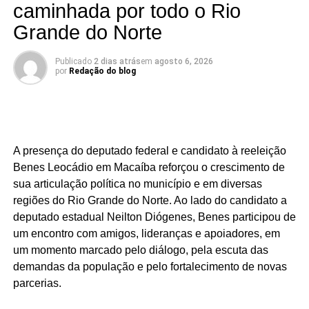
caminhada por todo o Rio
KALLYANNO MOTA Emilson Santos Luiz Eduardo
Grande do Norte
Há mandatos que passam. E há mandatos que deixam
Publicado
2 dias atrás
em
agosto 6, 2026
por
Redação do blog
resultados.
O deputado estadual Luiz Eduardo tem construído uma
atuação marcada por trabalho, presença e compromisso
com o povo potiguar. Os números apresentados não são
A presença do deputado federal e candidato à reeleição
apenas estatísticas: representam segurança fortalecida,
Benes Leocádio em Macaíba reforçou o crescimento de
cultura valorizada, entidades beneficiadas, municípios
sua articulação política no município e em diversas
atendidos e uma atuação parlamentar que alcança quem
regiões do Rio Grande do Norte. Ao lado do candidato a
mais precisa.
deputado estadual Neilton Diógenes, Benes participou de
São centenas de requerimentos, dezenas de patrimônios
um encontro com amigos, lideranças e apoiadores, em
culturais reconhecidos, organizações apoiadas e
um momento marcado pelo diálogo, pela escuta das
investimentos que chegam aos municípios por meio de
demandas da população e pelo fortalecimento de novas
emendas parlamentares. Um trabalho que demonstra que
parcerias.
fazer política é transformar demandas em soluções.