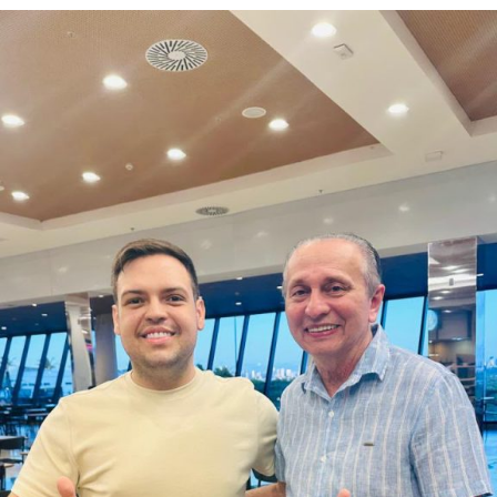
Adriano Fiúza (DF)
Mãe Su de Nanã (SP)
Renato Fonseca (PE)
Wesley Mendes (BA)
Mãe Bernadete de Oxóssi (BA)
Ariane Magalhães (RJ)
O PSOL afirma ser a favor da liberdade religiosa e
combate o racismo religioso. Segundo a sigla, entre seus
filiados, há pessoas que se candidataram em defesa da
causa, sendo esta uma iniciativa desenvolvida por esse
conjunto de candidatos.