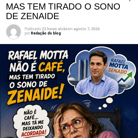
MAS TEM TIRADO O SONO
sua pré-candidatura.
DE ZENAIDE
Publicado
22 horas atrás
em
agosto 7, 2026
por
Redação do blog