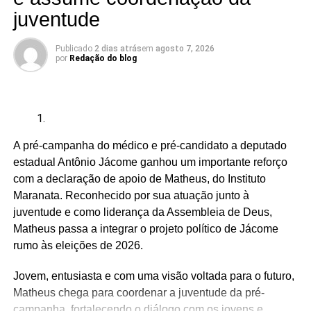
Deputados:
juventude
Publicado
2 dias atrás
em
agosto 7, 2026
por
Redação do blog
Adriano Fiúza (DF)
Mãe Su de Nanã (SP)
Renato Fonseca (PE)
A pré-campanha do médico e pré-candidato a deputado
Wesley Mendes (BA)
estadual Antônio Jácome ganhou um importante reforço
Mãe Bernadete de Oxóssi (BA)
com a declaração de apoio de Matheus, do Instituto
Ariane Magalhães (RJ)
Maranata. Reconhecido por sua atuação junto à
juventude e como liderança da Assembleia de Deus,
Matheus passa a integrar o projeto político de Jácome
rumo às eleições de 2026.
O PSOL afirma ser a favor da liberdade religiosa e
combate o racismo religioso. Segundo a sigla, entre seus
Jovem, entusiasta e com uma visão voltada para o futuro,
filiados, há pessoas que se candidataram em defesa da
Matheus chega para coordenar a juventude da pré-
causa, sendo esta uma iniciativa desenvolvida por esse
campanha, fortalecendo o diálogo com os jovens e