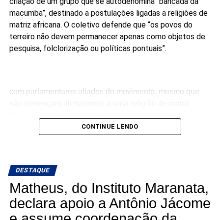
criação de um grupo que se autodenomina “bancada da
macumba”, destinado a postulações ligadas a religiões de
matriz africana. O coletivo defende que “os povos do
terreiro não devem permanecer apenas como objetos de
pesquisa, folclorização ou políticas pontuais”.
com parlamentares aliados do movimento, mesmo que
não pertençam diretamente a uma religião de matriz
africana. O pressuposto para a interlocução é o
compromisso público com a agenda da articulação.
CONTINUE LENDO
“Ninguém pode falar melhor por nós do que nós mesmos.
Enquanto não tivermos macumbeiros e macumbeiras
DESTAQUE
ocupando os parlamentos, continuaremos sendo
lembrados apenas em momentos pontuais”, dizem os
Matheus, do Instituto Maranata,
candidatos à Câmara.
declara apoio a Antônio Jácome
e assume coordenação da
A articulação reúne seis candidatos à Câmara dos