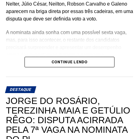
Nelter, Júlio César, Neilton, Robson Carvalho e Galeno
aparecem na briga direta por essas três cadeiras, em uma
disputa que deve ser definida voto a voto.
A nominata ainda sonha com uma possível sexta vaga,
mas, para isso acontecer, o restante dos candidatos
precisará surpreender e apresentar um desempenho
acima das expectativas durante a campanha.
CONTINUE LENDO
Teoricamente, Kleber Rodrigues e Cinthia, esposa de
Allyson Bezerra, pré-candidato ao Governo do Estado,
aparecem como os nomes mais fortes para liderar a
DESTAQUE
votação dentro da nominata.
JORGE DO ROSÁRIO,
Com cinco cadeiras consideradas viáveis e uma sexta
TEREZINHA MAIA E GETÚLIO
dependendo de um desempenho acima do esperado, a
RÊGO: DISPUTA ACIRRADA
briga interna do União Progressista promete ser uma das
mais interessantes da eleição para a Assembleia
PELA 7ª VAGA NA NOMINATA
Legislativa em 2026.