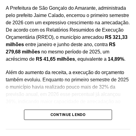
conversando com o povo para construir essa
A Prefeitura de São Gonçalo do Amarante, administrada
caminhada rumo ao nosso 10º mandato”, afirmou
pelo prefeito Jaime Calado, encerrou o primeiro semestre
Nelter.
de 2026 com um expressivo crescimento na arrecadação.
De acordo com os Relatórios Resumidos de Execução
Orçamentária (RREO), o município arrecadou
R$ 321,33
milhões
entre janeiro e junho deste ano, contra
R$
279,68 milhões
no mesmo período de 2025, um
acréscimo de
R$ 41,65 milhões
, equivalente a
14,89%
.
Além do aumento da receita, a execução do orçamento
também evoluiu. Enquanto no primeiro semestre de 2025
o município havia realizado pouco mais de 32% da
previsão anual, em 2026 esse percentual já alcançou
36%, indicando maior capacidade de arrecadação ao
longo do exercício.
CONTINUE LENDO
Um dos principais fatores para esse crescimento foi o
aumento das transferências de capital, especialmente