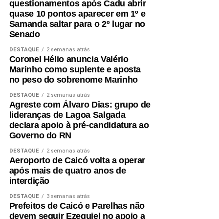
questionamentos após Cadu abrir
(18,5%), Parnamirim (20,1%), Jardim do Seridó (20,7%),
quase 10 pontos aparecer em 1º e
Acari (21,8%), Natal (22,3%), Carnaúba dos Dantas
Samanda saltar para o 2º lugar no
(23,2%), Mossoró (25,7%) e Caicó (30,2%).
Senado
DESTAQUE
2 semanas atrás
Segundo a análise, o desempenho de São José do
Coronel Hélio anuncia Valério
Seridó está associado à diversificação da economia local
Marinho como suplente e aposta
e à geração de empregos formais. O município possui
no peso do sobrenome Marinho
forte presença das indústrias de facção têxtil e da
DESTAQUE
2 semanas atrás
bonelaria, segmentos que absorvem parcela significativa
Agreste com Álvaro Dias: grupo de
da mão de obra, contribuindo para o aumento da renda
lideranças de Lagoa Salgada
das famílias e reduzindo a necessidade de acesso ao
declara apoio à pré-candidatura ao
Governo do RN
benefício.
DESTAQUE
2 semanas atrás
Especialistas que analisaram os dados também atribuem
Aeroporto de Caicó volta a operar
esse resultado ao trabalho desenvolvido pela política
após mais de quatro anos de
interdição
municipal de assistência social. Na avaliação deles, a
atuação da gestão da Secretaria Municipal de Trabalho,
DESTAQUE
3 semanas atrás
Habitação e Assistência Social, comandada pela
Prefeitos de Caicó e Parelhas não
devem seguir Ezequiel no apoio a
secretária Suzete Pereira, tem contribuído para fortalecer