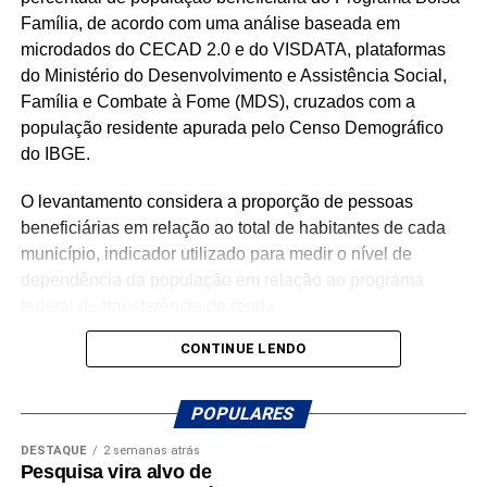
Família, de acordo com uma análise baseada em
microdados do CECAD 2.0 e do VISDATA, plataformas
do Ministério do Desenvolvimento e Assistência Social,
Família e Combate à Fome (MDS), cruzados com a
população residente apurada pelo Censo Demográfico
do IBGE.
O levantamento considera a proporção de pessoas
beneficiárias em relação ao total de habitantes de cada
município, indicador utilizado para medir o nível de
dependência da população em relação ao programa
federal de transferência de renda.
CONTINUE LENDO
Com população de 4.558 habitantes, São José do Seridó
registra aproximadamente 620 beneficiários do Bolsa
Família, o equivalente a 13,6% da população, o menor
POPULARES
percentual entre os municípios potiguares analisados.
DESTAQUE
2 semanas atrás
Pesquisa vira alvo de
Na sequência aparecem Ouro Branco (16,7%), Cruzeta