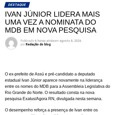
dos recursos provenientes da União. Os repasses
DESTAQUE
federais nessa modalidade praticamente dobraram em
IVAN JÚNIOR LIDERA MAIS
relação ao ano passado, fortalecendo a capacidade
financeira da administração municipal.
UMA VEZ A NOMINATA DO
MDB EM NOVA PESQUISA
Outro indicador que apresentou forte expansão foi o das
receitas intraorçamentárias, que registraram crescimento
Publicado
6 horas atrás
em
agosto 8, 2026
significativo tanto na arrecadação quanto na previsão
por
Redação do blog
anual.
Com mais recursos disponíveis em caixa, cresce também
a expectativa da população para que esse reforço
financeiro seja convertido em obras, melhoria dos
O ex-prefeito de Assú e pré-candidato a deputado
serviços públicos, investimentos em infraestrutura e
estadual Ivan Júnior aparece novamente na liderança
ações que tragam resultados concretos para os
entre os nomes do MDB para a Assembleia Legislativa do
moradores de São Gonçalo do Amarante.
Rio Grande do Norte. O resultado consta na nova
pesquisa Exatus/Agora RN, divulgada nesta semana.
O desempenho reforça a presença de Ivan entre os