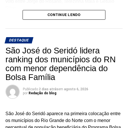
voto entre Jorge do Rosário, Terezinha Maia e Getúlio
Rêgo.
CONTINUE LENDO
Os três possuem bases e estruturas eleitorais importantes
e chegam à reta da pré-campanha buscando garantir um
lugar entre os eleitos. Com uma nominata que tem
DESTAQUE
potencial para fazer sete cadeiras, a briga pela última
vaga promete ser uma das mais acirradas da eleição para
São José do Seridó lidera
a ALRN em 2026
ranking dos municípios do RN
com menor dependência do
Bolsa Família
Publicado
2 dias atrás
em
agosto 6, 2026
por
Redação do blog
São José do Seridó aparece na primeira colocação entre
os municípios do Rio Grande do Norte com o menor
percentual de população beneficiária do Programa Bolsa