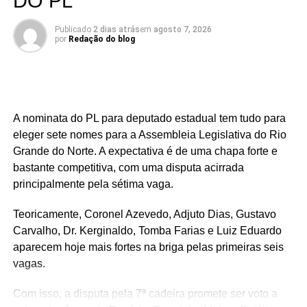
DO PL
Publicado
2 dias atrás
em
agosto 7, 2026
por
Redação do blog
A nominata do PL para deputado estadual tem tudo para
eleger sete nomes para a Assembleia Legislativa do Rio
Grande do Norte. A expectativa é de uma chapa forte e
bastante competitiva, com uma disputa acirrada
principalmente pela sétima vaga.
Teoricamente, Coronel Azevedo, Adjuto Dias, Gustavo
Carvalho, Dr. Kerginaldo, Tomba Farias e Luiz Eduardo
aparecem hoje mais fortes na briga pelas primeiras seis
vagas.
Com isso, a disputa pela 7ª cadeira promete ser voto a