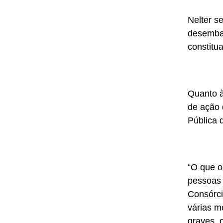
Nelter s
desembar
constitu
Quanto à
de ação 
Pública 
“O que o
pessoas 
Consórci
várias m
graves, 