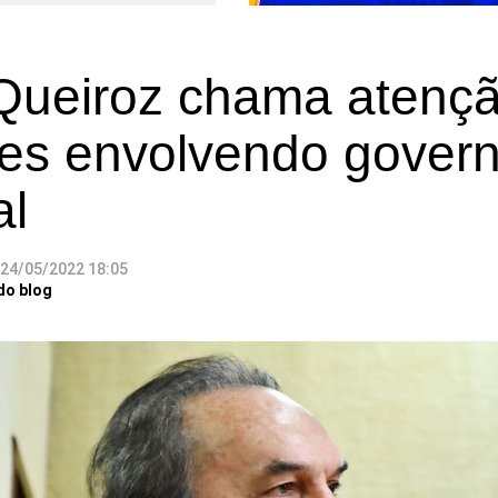
 Queiroz chama atenç
ões envolvendo gover
al
24/05/2022 18:05
do blog