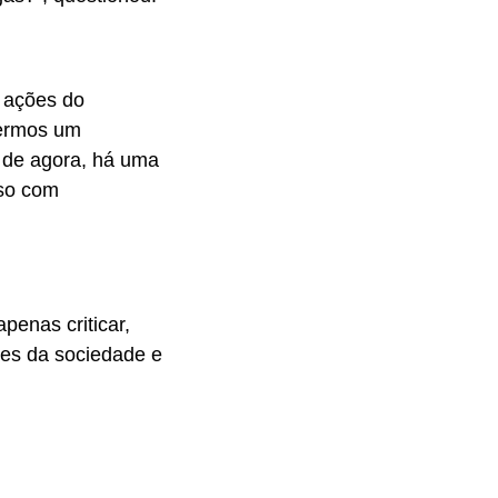
 ações do
izermos um
e de agora, há uma
sso com
penas criticar,
sses da sociedade e