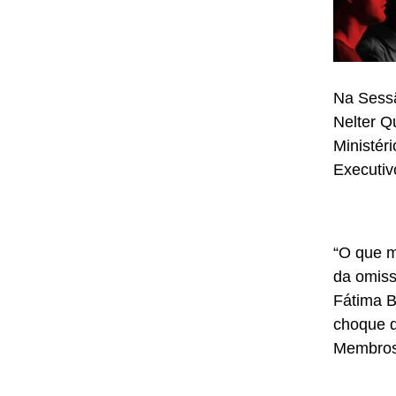
Na Sessã
Nelter Q
Ministér
Executiv
“O que m
da omiss
Fátima B
choque d
Membros 