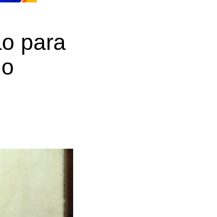
ão para
no