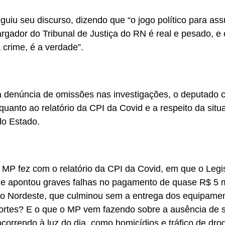
eguiu seu discurso, dizendo que “o jogo político para as
gador do Tribunal de Justiça do RN é real e pesado, e
a crime, é a verdade”.
 denúncia de omissões nas investigações, o deputado cr
quanto ao relatório da CPI da Covid e a respeito da si
do Estado.
 MP fez com o relatório da CPI da Covid, em que o Legisl
e apontou graves falhas no pagamento de quase R$ 5 
o Nordeste, que culminou sem a entrega dos equipame
ortes? E o que o MP vem fazendo sobre a ausência de 
ocorrendo à luz do dia, como homicídios e tráfico de dro