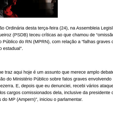
o Ordinária desta terça-feira (24), na Assembleia Legisl
ueiroz (PSDB) teceu críticas ao que chamou de “omissão
io Público do RN (MPRN), com relação a “falhas graves 
o estadual”.
e traz aqui hoje é um assunto que merece amplo debate
ão do Ministério Público sobre fatos graves envolvendo
ezerra. E, depois que eu denunciei, recebi vários ataqu
os cargos comissionados dela, inclusive da presidente
do MP (Ampern)”, iniciou o parlamentar.