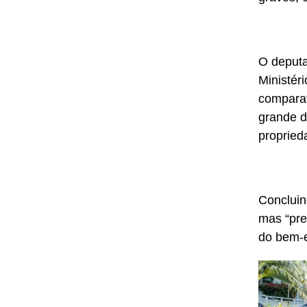
O deputa
Ministér
comparat
grande d
propried
Concluin
mas “pre
do bem-e