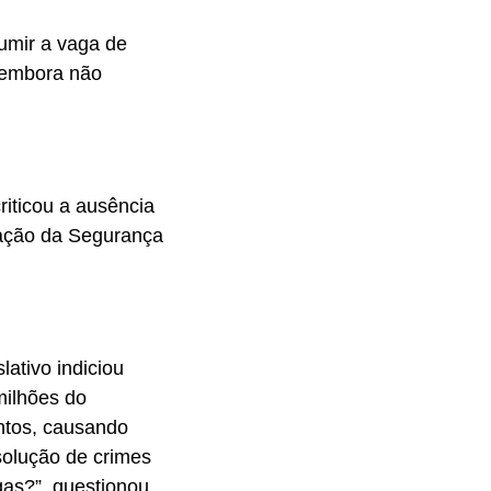
sumir a vaga de
 embora não
iticou a ausência
tuação da Segurança
ativo indiciou
milhões do
ntos, causando
solução de crimes
gas?”, questionou.