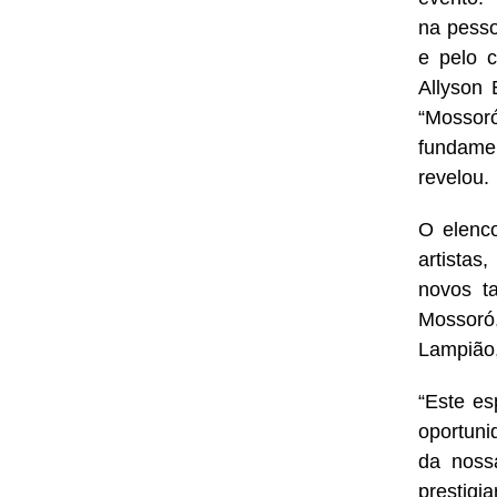
na pesso
e pelo 
Allyson
“Mossoró
fundame
revelou.
O elenc
artistas
novos ta
Mossoró,
Lampião, 
“Este es
oportuni
da noss
prestigiar