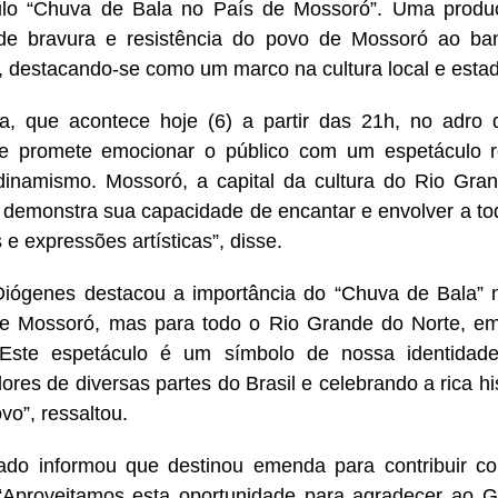
ulo “Chuva de Bala no País de Mossoró”. Uma produ
a de bravura e resistência do povo de Mossoró ao ba
 destacando-se como um marco na cultura local e estad
ia, que acontece hoje (6) a partir das 21h, no adr
 e promete emocionar o público com um espetáculo re
dinamismo. Mossoró, a capital da cultura do Rio Gra
demonstra sua capacidade de encantar e envolver a to
 e expressões artísticas”, disse.
Diógenes destacou a importância do “Chuva de Bala”
e Mossoró, mas para todo o Rio Grande do Norte, em
“Este espetáculo é um símbolo de nossa identidade c
ores de diversas partes do Brasil e celebrando a rica his
vo”, ressaltou.
ado informou que destinou emenda para contribuir co
“Aproveitamos esta oportunidade para agradecer ao 