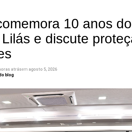
omemora 10 anos do
Lilás e discute prote
es
horas atrás
em
agosto 5, 2026
do blog