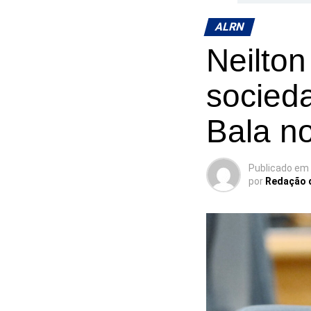
ALRN
Neilto
socieda
Bala n
Publicado em
por
Redação 