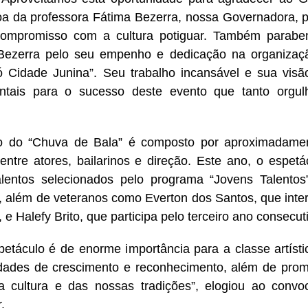
a da professora Fátima Bezerra, nossa Governadora, p
compromisso com a cultura potiguar. Também paraben
 Bezerra pelo seu empenho e dedicação na organizaçã
 Cidade Junina”. Seu trabalho incansável e sua visão
ntais para o sucesso deste evento que tanto orgul
o do “Chuva de Bala” é composto por aproximadamen
, entre atores, bailarinos e direção. Este ano, o espe
lentos selecionados pelo programa “Jovens Talentos
 além de veteranos como Everton dos Santos, que inter
e Halefy Brito, que participa pelo terceiro ano consecut
petáculo é de enorme importância para a classe artíst
dades de crescimento e reconhecimento, além de prom
a cultura e das nossas tradições”, elogiou ao convo
.