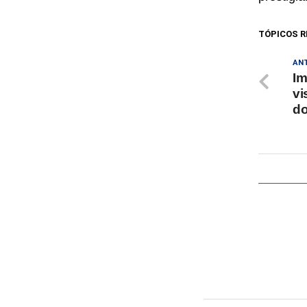
TÓPICOS R
AN
Im
vi
d