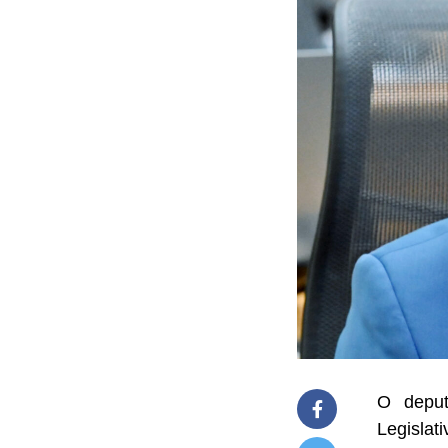
O deput
Legislat