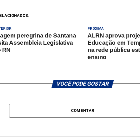
ELACIONADOS:
TERIOR
PRÓXIMA
agem peregrina de Santana
ALRN aprova proje
sita Assembleia Legislativa
Educação em Temp
o RN
na rede pública es
ensino
VOCÊ PODE GOSTAR
COMENTAR