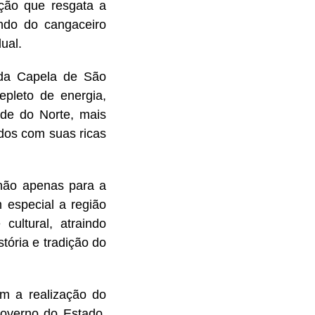
ção que resgata a
ndo do cangaceiro
ual.
o da Capela de São
pleto de energia,
nde do Norte, mais
dos com suas ricas
 não apenas para a
 especial a região
ultural, atraindo
tória e tradição do
m a realização do
Governo do Estado,