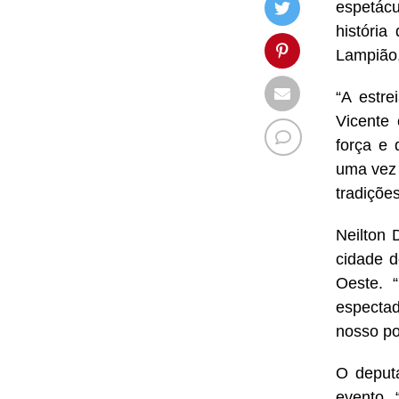
espetác
históri
Lampião,
“A estre
Vicente
força e 
uma vez 
tradições
Neilton 
cidade d
Oeste. 
espectad
nosso po
O deput
evento. 