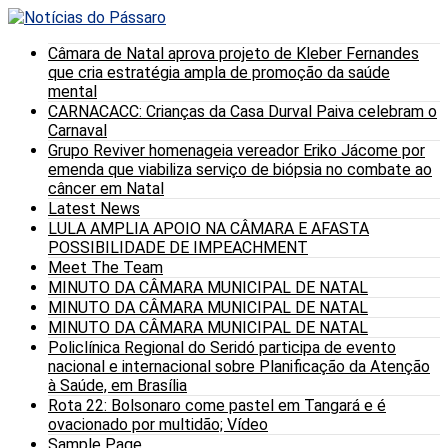
Câmara de Natal aprova projeto de Kleber Fernandes
que cria estratégia ampla de promoção da saúde
mental
CARNACACC: Crianças da Casa Durval Paiva celebram o
Carnaval
Grupo Reviver homenageia vereador Eriko Jácome por
emenda que viabiliza serviço de biópsia no combate ao
câncer em Natal
Latest News
LULA AMPLIA APOIO NA CÂMARA E AFASTA
POSSIBILIDADE DE IMPEACHMENT
Meet The Team
MINUTO DA CÂMARA MUNICIPAL DE NATAL
MINUTO DA CÂMARA MUNICIPAL DE NATAL
MINUTO DA CÂMARA MUNICIPAL DE NATAL
Policlínica Regional do Seridó participa de evento
nacional e internacional sobre Planificação da Atenção
à Saúde, em Brasília
Rota 22: Bolsonaro come pastel em Tangará e é
ovacionado por multidão; Vídeo
Sample Page