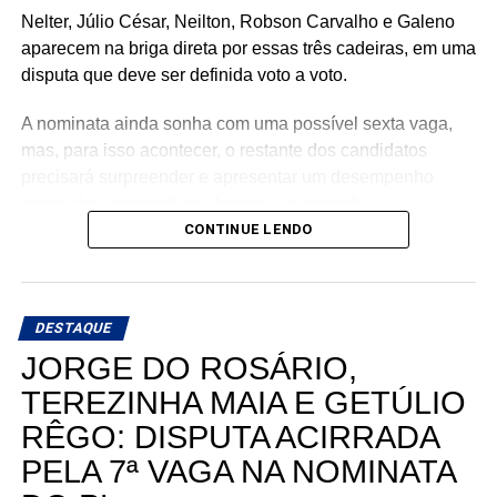
Nelter, Júlio César, Neilton, Robson Carvalho e Galeno
aparecem na briga direta por essas três cadeiras, em uma
disputa que deve ser definida voto a voto.
A nominata ainda sonha com uma possível sexta vaga,
mas, para isso acontecer, o restante dos candidatos
precisará surpreender e apresentar um desempenho
acima das expectativas durante a campanha.
CONTINUE LENDO
Teoricamente, Kleber Rodrigues e Cinthia, esposa de
Allyson Bezerra, pré-candidato ao Governo do Estado,
aparecem como os nomes mais fortes para liderar a
DESTAQUE
votação dentro da nominata.
JORGE DO ROSÁRIO,
Com cinco cadeiras consideradas viáveis e uma sexta
TEREZINHA MAIA E GETÚLIO
dependendo de um desempenho acima do esperado, a
RÊGO: DISPUTA ACIRRADA
briga interna do União Progressista promete ser uma das
mais interessantes da eleição para a Assembleia
PELA 7ª VAGA NA NOMINATA
Legislativa em 2026.