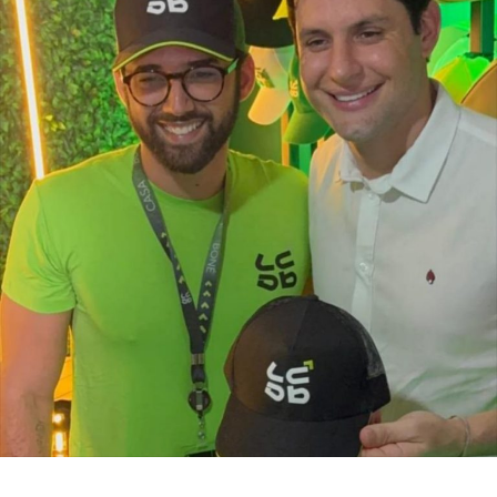
esse resultado ao trabalho desenvolvido pela política
municipal de assistência social. Na avaliação deles, a
atuação da gestão da Secretaria Municipal de Trabalho,
Habitação e Assistência Social, comandada pela
secretária Suzete Pereira, tem contribuído para fortalecer
ações de inclusão social, qualificação e
acompanhamento das famílias, favorecendo a autonomia
financeira e reduzindo a dependência de programas de
transferência de renda.
O estudo também aponta que outros municípios da região
do Seridó, como Ouro Branco, Cruzeta, Jardim do Seridó
e Acari, apresentam indicadores semelhantes em razão
da combinação entre atividade industrial, pecuária
leiteira, comércio, setor público e indicadores de
desenvolvimento humano superiores aos registrados em
boa parte do interior potiguar.
Fonte: Fonte: www.mds.gov.br