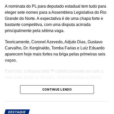
A nominata do PL para deputado estadual tem tudo para
eleger sete nomes para a Assembleia Legislativa do Rio
Grande do Norte. A expectativa é de uma chapa forte e
bastante competitiva, com uma disputa acirrada
principalmente pela sétima vaga.
Teoricamente, Coronel Azevedo, Adjuto Dias, Gustavo
Carvalho, Dr. Kerginaldo, Tomba Farias e Luiz Eduardo
aparecem hoje mais fortes na briga pelas primeiras seis
vagas.
Com isso, a disputa pela 7ª cadeira promete ser voto a
voto entre Jorge do Rosário, Terezinha Maia e Getúlio
Rêgo.
CONTINUE LENDO
Os três possuem bases e estruturas eleitorais importantes
e chegam à reta da pré-campanha buscando garantir um
lugar entre os eleitos. Com uma nominata que tem
DESTAQUE
potencial para fazer sete cadeiras, a briga pela última