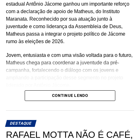
estadual Antônio Jácome ganhou um importante reforço
com a declaração de apoio de Matheus, do Instituto
Maranata. Reconhecido por sua atuação junto à
juventude e como liderança da Assembleia de Deus,
Matheus passa a integrar o projeto político de Jácome
rumo às eleições de 2026.
Jovem, entusiasta e com uma visão voltada para o futuro,
Matheus chega para coordenar a juventude da pré-
campanha, fortalecendo o diálogo com os jovens e
ampliando a participação desse segmento no projeto
liderado por Antônio Jácome.
CONTINUE LENDO
Ao declarar seu apoio, Matheus afirmou acreditar na
experiência, nos valores e no compromisso de Antônio
Jácome com o Rio Grande do Norte. O médico, que
busca retornar à Assembleia Legislativa, segue
DESTAQUE
ampliando sua base de apoio e reunindo lideranças de
RAFAEL MOTTA NÃO É CAFÉ,
diferentes regiões e segmentos da sociedade em torno de