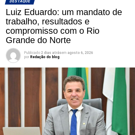
DESTAQUE
Conexão com Alex Silva: onde a notícia ganha voz e os
Luiz Eduardo: um mandato de
bastidores viram informação.
trabalho, resultados e
compromisso com o Rio
📅 Estreia: 7 de agosto
📻 104 FM do Assú
Grande do Norte
🕢 Toda sexta-feira, das 7h30 às 8h30 da manhã.
Publicado
2 dias atrás
em
agosto 6, 2026
por
Redação do blog