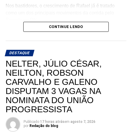
Nos bastidores, o crescimento de Rafael já é tratado
como um dos principais movimentos da corrida pelo
Senado no RN.
CONTINUE LENDO
DESTAQUE
NELTER, JÚLIO CÉSAR,
NEILTON, ROBSON
CARVALHO E GALENO
DISPUTAM 3 VAGAS NA
NOMINATA DO UNIÃO
PROGRESSISTA
Publicado
17 horas atrás
em
agosto 7, 2026
por
Redação do blog