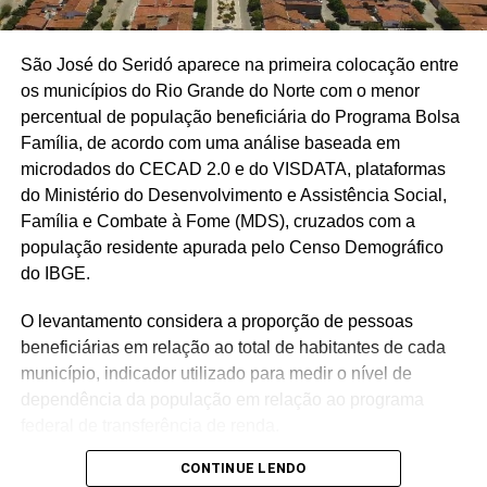
São José do Seridó aparece na primeira colocação entre
os municípios do Rio Grande do Norte com o menor
percentual de população beneficiária do Programa Bolsa
Família, de acordo com uma análise baseada em
microdados do CECAD 2.0 e do VISDATA, plataformas
do Ministério do Desenvolvimento e Assistência Social,
Família e Combate à Fome (MDS), cruzados com a
população residente apurada pelo Censo Demográfico
do IBGE.
O levantamento considera a proporção de pessoas
beneficiárias em relação ao total de habitantes de cada
município, indicador utilizado para medir o nível de
dependência da população em relação ao programa
federal de transferência de renda.
CONTINUE LENDO
Com população de 4.558 habitantes, São José do Seridó