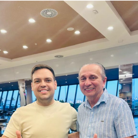
Mãe Su de Nanã (SP)
Renato Fonseca (PE)
Wesley Mendes (BA)
Mãe Bernadete de Oxóssi (BA)
Ariane Magalhães (RJ)
O PSOL afirma ser a favor da liberdade religiosa e
combate o racismo religioso. Segundo a sigla, entre seus
filiados, há pessoas que se candidataram em defesa da
causa, sendo esta uma iniciativa desenvolvida por esse
conjunto de candidatos.