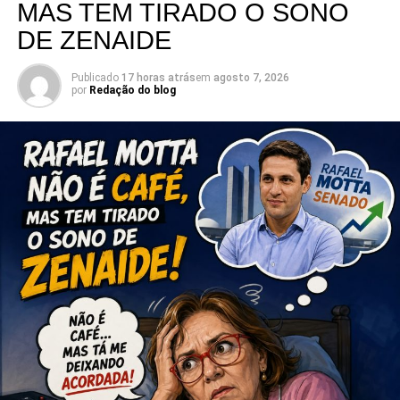
MAS TEM TIRADO O SONO
sua pré-candidatura.
DE ZENAIDE
Publicado
17 horas atrás
em
agosto 7, 2026
por
Redação do blog