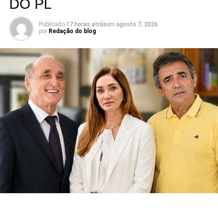
DO PL
Publicado
17 horas atrás
em
agosto 7, 2026
por
Redação do blog