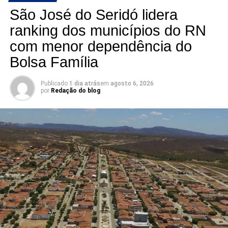
vaga promete ser uma das mais acirradas da eleição para
São José do Seridó lidera
a ALRN em 2026
ranking dos municípios do RN
com menor dependência do
Bolsa Família
Publicado
1 dia atrás
em
agosto 6, 2026
por
Redação do blog