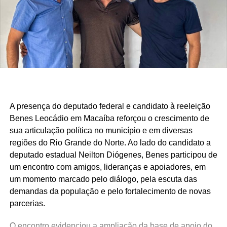
atendidos e uma atuação parlamentar que alcança quem
mais precisa.
São centenas de requerimentos, dezenas de patrimônios
culturais reconhecidos, organizações apoiadas e
investimentos que chegam aos municípios por meio de
emendas parlamentares. Um trabalho que demonstra que
fazer política é transformar demandas em soluções.
A presença do deputado federal e candidato à reeleição
Mais do que discursos, Luiz Eduardo tem apresentado
Benes Leocádio em Macaíba reforçou o crescimento de
ações concretas e resultados que reforçam seu
sua articulação política no município e em diversas
compromisso com o desenvolvimento do Rio Grande do
regiões do Rio Grande do Norte. Ao lado do candidato a
Norte. Um mandato presente, atuante e comprometido em
deputado estadual Neilton Diógenes, Benes participou de
fazer a diferença na vida dos potiguares.
um encontro com amigos, lideranças e apoiadores, em
um momento marcado pelo diálogo, pela escuta das
demandas da população e pelo fortalecimento de novas
parcerias.
O encontro evidenciou a ampliação da base de apoio do