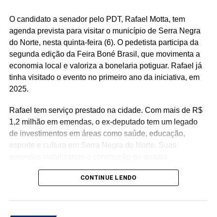
O candidato a senador pelo PDT, Rafael Motta, tem
agenda prevista para visitar o município de Serra Negra
do Norte, nesta quinta-feira (6). O pedetista participa da
segunda edição da Feira Boné Brasil, que movimenta a
economia local e valoriza a bonelaria potiguar. Rafael já
tinha visitado o evento no primeiro ano da iniciativa, em
2025.
Rafael tem serviço prestado na cidade. Com mais de R$
1,2 milhão em emendas, o ex-deputado tem um legado
de investimentos em áreas como saúde, educação,
esporte e cultura em Serra Negra do Norte. Suas
emendas viabilizaram a construção da quadra
poliesportiva da Praça de Eventos, além de recursos para
CONTINUE LENDO
a reforma da Casa de Cultura, aquisição de mobiliário
escolar e aparelhos de ar-condicionado para a educação,
fortalecimento da atenção básica e especializada em
saúde, com investimentos destinados ao município e à