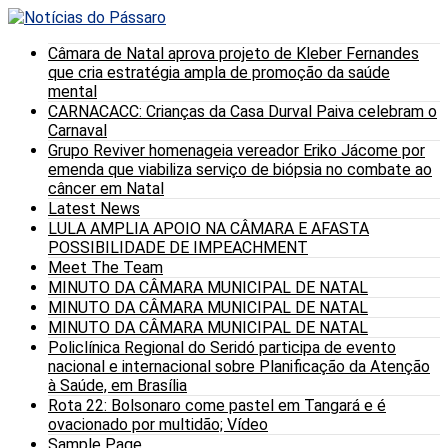
Câmara de Natal aprova projeto de Kleber Fernandes
que cria estratégia ampla de promoção da saúde
mental
CARNACACC: Crianças da Casa Durval Paiva celebram o
Carnaval
Grupo Reviver homenageia vereador Eriko Jácome por
emenda que viabiliza serviço de biópsia no combate ao
câncer em Natal
Latest News
LULA AMPLIA APOIO NA CÂMARA E AFASTA
POSSIBILIDADE DE IMPEACHMENT
Meet The Team
MINUTO DA CÂMARA MUNICIPAL DE NATAL
MINUTO DA CÂMARA MUNICIPAL DE NATAL
MINUTO DA CÂMARA MUNICIPAL DE NATAL
Policlínica Regional do Seridó participa de evento
nacional e internacional sobre Planificação da Atenção
à Saúde, em Brasília
Rota 22: Bolsonaro come pastel em Tangará e é
ovacionado por multidão; Vídeo
Sample Page