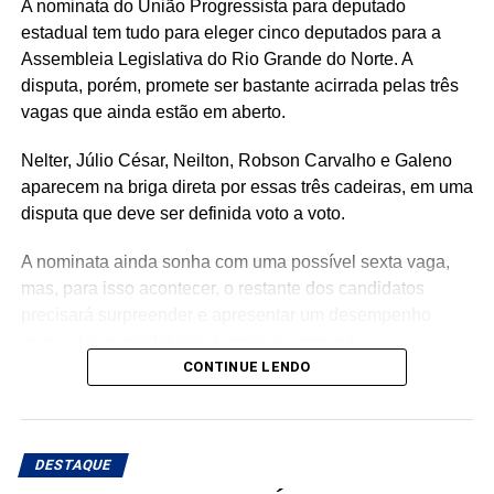
A nominata do União Progressista para deputado
estadual tem tudo para eleger cinco deputados para a
Assembleia Legislativa do Rio Grande do Norte. A
disputa, porém, promete ser bastante acirrada pelas três
vagas que ainda estão em aberto.
Nelter, Júlio César, Neilton, Robson Carvalho e Galeno
aparecem na briga direta por essas três cadeiras, em uma
disputa que deve ser definida voto a voto.
A nominata ainda sonha com uma possível sexta vaga,
mas, para isso acontecer, o restante dos candidatos
precisará surpreender e apresentar um desempenho
acima das expectativas durante a campanha.
CONTINUE LENDO
Teoricamente, Kleber Rodrigues e Cinthia, esposa de
Allyson Bezerra, pré-candidato ao Governo do Estado,
aparecem como os nomes mais fortes para liderar a
DESTAQUE
votação dentro da nominata.