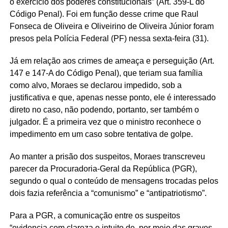
o exercício dos poderes constitucionais” (Art. 359-L do
Código Penal). Foi em função desse crime que Raul
Fonseca de Oliveira e Oliveirino de Oliveira Júnior foram
presos pela Polícia Federal (PF) nessa sexta-feira (31).
Já em relação aos crimes de ameaça e perseguição (Art.
147 e 147-A do Código Penal), que teriam sua família
como alvo, Moraes se declarou impedido, sob a
justificativa e que, apenas nesse ponto, ele é interessado
direto no caso, não podendo, portanto, ser também o
julgador. É a primeira vez que o ministro reconhece o
impedimento em um caso sobre tentativa de golpe.
Ao manter a prisão dos suspeitos, Moraes transcreveu
parecer da Procuradoria-Geral da República (PGR),
segundo o qual o conteúdo de mensagens trocadas pelos
dois fazia referência a “comunismo” e “antipatriotismo”.
Para a PGR, a comunicação entre os suspeitos
“evidencia com clareza o intuito de, por meio das graves