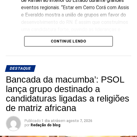
de Rafael ao interior do Estado durante grandes
eventos regionais. “Estar em Cerro Corá com Assis
e Everaldo mostra a união de grupos em favor do
desenvolvimento do RN. É assim que construímos
uma candidatura forte, ouvindo as lideranças e
garantindo representatividade direta para o
CONTINUE LENDO
município no Senado”, declarou Rafael Motta.
DESTAQUE
Bancada da macumba’: PSOL
lança grupo destinado a
candidaturas ligadas a religiões
de matriz africana
Publicado
1 dia atrás
em
agosto 7, 2026
por
Redação do blog