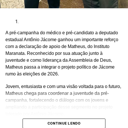
A pré-campanha do médico e pré-candidato a deputado
estadual Antônio Jácome ganhou um importante reforço
com a declaração de apoio de Matheus, do Instituto
Maranata. Reconhecido por sua atuação junto à
juventude e como liderança da Assembleia de Deus,
Matheus passa a integrar o projeto político de Jácome
rumo às eleições de 2026.
Jovem, entusiasta e com uma visão voltada para o futuro,
Matheus chega para coordenar a juventude da pré-
campanha, fortalecendo o diálogo com os jovens e
ampliando a participação desse segmento no projeto
liderado por Antônio Jácome.
CONTINUE LENDO
Ao declarar seu apoio, Matheus afirmou acreditar na