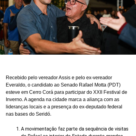
Para Ivan, o resultado é mais um estímulo para continuar
percorrendo o estado e apresentando suas propostas. “É
o reconhecimento de quem conhece o trabalho, sabe o
que já fizemos e acredita que podemos fazer muito mais
pelo Rio Grande do Norte”, afirmou o pré-candidato em
publicação nas redes sociais.
A nova pesquisa reforça, portanto, o momento de
crescimento da pré-candidatura de Ivan Júnior, que busca
transformar a experiência acumulada em dois mandatos à
Recebido pelo vereador Assis e pelo ex-vereador
frente da Prefeitura de Assú em um projeto de
Everaldo, o candidato ao Senado Rafael Motta (PDT)
representação estadual.
esteve em Cerro Corá para participar do XXII Festival de
Inverno. A agenda na cidade marca a aliança com as
lideranças locais e a presença do ex-deputado federal
nas bases do Seridó.
A movimentação faz parte da sequência de visitas