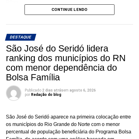
Rêgo.
CONTINUE LENDO
Os três possuem bases e estruturas eleitorais importantes
e chegam à reta da pré-campanha buscando garantir um
lugar entre os eleitos. Com uma nominata que tem
DESTAQUE
potencial para fazer sete cadeiras, a briga pela última
vaga promete ser uma das mais acirradas da eleição para
São José do Seridó lidera
a ALRN em 2026
ranking dos municípios do RN
com menor dependência do
Bolsa Família
Publicado
2 dias atrás
em
agosto 6, 2026
por
Redação do blog
São José do Seridó aparece na primeira colocação entre
os municípios do Rio Grande do Norte com o menor
percentual de população beneficiária do Programa Bolsa