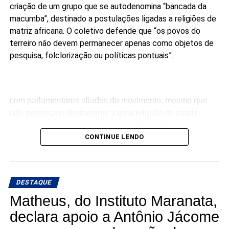
criação de um grupo que se autodenomina “bancada da
macumba”, destinado a postulações ligadas a religiões de
matriz africana. O coletivo defende que “os povos do
terreiro não devem permanecer apenas como objetos de
pesquisa, folclorização ou políticas pontuais”.
com parlamentares aliados do movimento, mesmo que
não pertençam diretamente a uma religião de matriz
africana. O pressuposto para a interlocução é o
compromisso público com a agenda da articulação.
CONTINUE LENDO
“Ninguém pode falar melhor por nós do que nós mesmos.
Enquanto não tivermos macumbeiros e macumbeiras
DESTAQUE
ocupando os parlamentos, continuaremos sendo
lembrados apenas em momentos pontuais”, dizem os
Matheus, do Instituto Maranata,
candidatos à Câmara.
declara apoio a Antônio Jácome