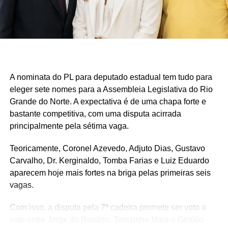
A nominata do PL para deputado estadual tem tudo para
eleger sete nomes para a Assembleia Legislativa do Rio
Grande do Norte. A expectativa é de uma chapa forte e
bastante competitiva, com uma disputa acirrada
principalmente pela sétima vaga.
Teoricamente, Coronel Azevedo, Adjuto Dias, Gustavo
Carvalho, Dr. Kerginaldo, Tomba Farias e Luiz Eduardo
aparecem hoje mais fortes na briga pelas primeiras seis
vagas.
Com isso, a disputa pela 7ª cadeira promete ser voto a
voto entre Jorge do Rosário, Terezinha Maia e Getúlio