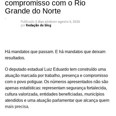
compromisso com o Rio
📅 Estreia: 7 de agosto
📻 104 FM do Assú
Grande do Norte
🕢 Toda sexta-feira, das 7h30 às 8h30 da manhã.
Publicado
2 dias atrás
em
agosto 6, 2026
por
Redação do blog
Há mandatos que passam. E há mandatos que deixam
resultados.
O deputado estadual Luiz Eduardo tem construído uma
atuação marcada por trabalho, presença e compromisso
com o povo potiguar. Os números apresentados não são
apenas estatísticas: representam segurança fortalecida,
cultura valorizada, entidades beneficiadas, municípios
atendidos e uma atuação parlamentar que alcança quem
mais precisa.