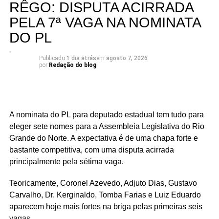
RÊGO: DISPUTA ACIRRADA
briga interna do União Progressista promete ser uma das
mais interessantes da eleição para a Assembleia
PELA 7ª VAGA NA NOMINATA
Legislativa em 2026.
DO PL
Publicado
1 dia atrás
em
agosto 7, 2026
por
Redação do blog
A nominata do PL para deputado estadual tem tudo para
eleger sete nomes para a Assembleia Legislativa do Rio
Grande do Norte. A expectativa é de uma chapa forte e
bastante competitiva, com uma disputa acirrada
principalmente pela sétima vaga.
Teoricamente, Coronel Azevedo, Adjuto Dias, Gustavo
Carvalho, Dr. Kerginaldo, Tomba Farias e Luiz Eduardo
aparecem hoje mais fortes na briga pelas primeiras seis
vagas.