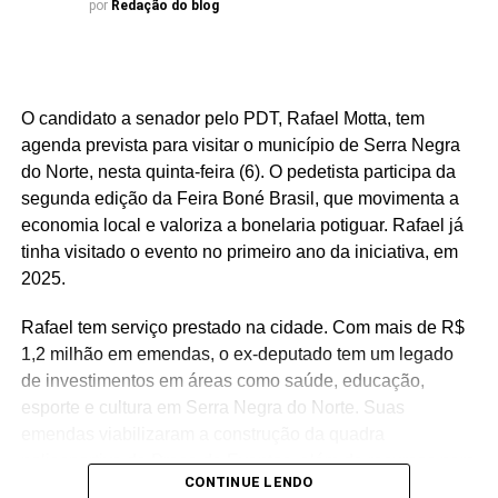
por
Redação do blog
e à geração de empregos formais. O município possui
forte presença das indústrias de facção têxtil e da
bonelaria, segmentos que absorvem parcela significativa
da mão de obra, contribuindo para o aumento da renda
O candidato a senador pelo PDT, Rafael Motta, tem
das famílias e reduzindo a necessidade de acesso ao
agenda prevista para visitar o município de Serra Negra
benefício.
do Norte, nesta quinta-feira (6). O pedetista participa da
segunda edição da Feira Boné Brasil, que movimenta a
Especialistas que analisaram os dados também atribuem
economia local e valoriza a bonelaria potiguar. Rafael já
esse resultado ao trabalho desenvolvido pela política
tinha visitado o evento no primeiro ano da iniciativa, em
municipal de assistência social. Na avaliação deles, a
2025.
atuação da gestão da Secretaria Municipal de Trabalho,
Habitação e Assistência Social, comandada pela
Rafael tem serviço prestado na cidade. Com mais de R$
secretária Suzete Pereira, tem contribuído para fortalecer
1,2 milhão em emendas, o ex-deputado tem um legado
ações de inclusão social, qualificação e
de investimentos em áreas como saúde, educação,
acompanhamento das famílias, favorecendo a autonomia
esporte e cultura em Serra Negra do Norte. Suas
financeira e reduzindo a dependência de programas de
emendas viabilizaram a construção da quadra
transferência de renda.
poliesportiva da Praça de Eventos, além de recursos para
CONTINUE LENDO
a reforma da Casa de Cultura, aquisição de mobiliário
O estudo também aponta que outros municípios da região