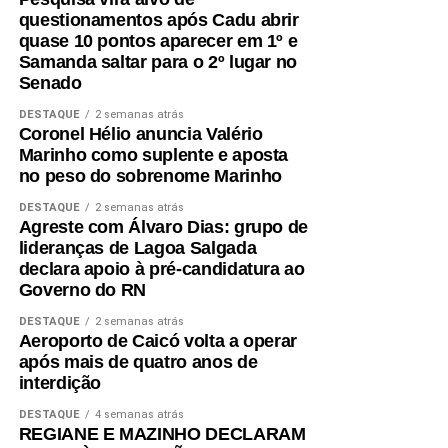
construção de uma campanha que busca ampliar sua
questionamentos após Cadu abrir
presença em todas as regiões do estado, fortalecendo o
quase 10 pontos aparecer em 1º e
diálogo com a população e reafirmando o compromisso
Samanda saltar para o 2º lugar no
com o futuro dos potiguares.
Senado
DESTAQUE
2 semanas atrás
Coronel Hélio anuncia Valério
Marinho como suplente e aposta
no peso do sobrenome Marinho
DESTAQUE
2 semanas atrás
Agreste com Álvaro Dias: grupo de
lideranças de Lagoa Salgada
declara apoio à pré-candidatura ao
Governo do RN
DESTAQUE
2 semanas atrás
Aeroporto de Caicó volta a operar
após mais de quatro anos de
interdição
DESTAQUE
4 semanas atrás
REGIANE E MAZINHO DECLARAM