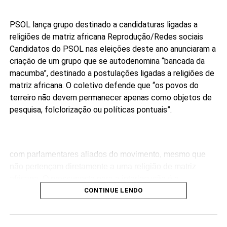
PSOL lança grupo destinado a candidaturas ligadas a
religiões de matriz africana
Reprodução/Redes sociais
Candidatos do PSOL nas eleições deste ano anunciaram a
criação de um grupo que se autodenomina “bancada da
macumba”, destinado a postulações ligadas a religiões de
matriz africana. O coletivo defende que “os povos do
terreiro não devem permanecer apenas como objetos de
pesquisa, folclorização ou políticas pontuais”.
com parlamentares aliados do movimento, mesmo que
não pertençam diretamente a uma religião de matriz
africana. O pressuposto para a interlocução é o
compromisso público com a agenda da articulação.
CONTINUE LENDO
“Ninguém pode falar melhor por nós do que nós mesmos.
Enquanto não tivermos macumbeiros e macumbeiras