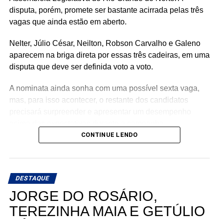
disputa, porém, promete ser bastante acirrada pelas três
vagas que ainda estão em aberto.
Nelter, Júlio César, Neilton, Robson Carvalho e Galeno
aparecem na briga direta por essas três cadeiras, em uma
disputa que deve ser definida voto a voto.
A nominata ainda sonha com uma possível sexta vaga,
mas, para isso acontecer, o restante dos candidatos
precisará surpreender e apresentar um desempenho
acima das expectativas durante a campanha.
CONTINUE LENDO
Teoricamente, Kleber Rodrigues e Cinthia, esposa de
Allyson Bezerra, pré-candidato ao Governo do Estado,
aparecem como os nomes mais fortes para liderar a
DESTAQUE
votação dentro da nominata.
JORGE DO ROSÁRIO,
Com cinco cadeiras consideradas viáveis e uma sexta
TEREZINHA MAIA E GETÚLIO
dependendo de um desempenho acima do esperado, a