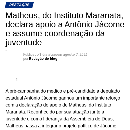
DESTAQUE
ocupando os parlamentos, continuaremos sendo
lembrados apenas em momentos pontuais”, dizem os
Matheus, do Instituto Maranata,
candidatos à Câmara.
declara apoio a Antônio Jácome
e assume coordenação da
A articulação reúne seis candidatos à Câmara dos
Deputados:
juventude
Publicado
1 dia atrás
em
agosto 7, 2026
por
Redação do blog
Adriano Fiúza (DF)
Mãe Su de Nanã (SP)
Renato Fonseca (PE)
A pré-campanha do médico e pré-candidato a deputado
Wesley Mendes (BA)
estadual Antônio Jácome ganhou um importante reforço
com a declaração de apoio de Matheus, do Instituto
Mãe Bernadete de Oxóssi (BA)
Maranata. Reconhecido por sua atuação junto à
Ariane Magalhães (RJ)
juventude e como liderança da Assembleia de Deus,
Matheus passa a integrar o projeto político de Jácome