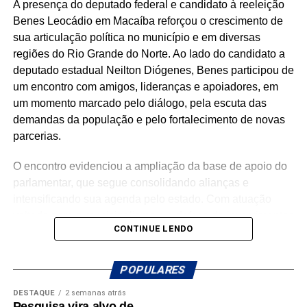
A presença do deputado federal e candidato à reeleição
apenas estatísticas: representam segurança fortalecida,
Benes Leocádio em Macaíba reforçou o crescimento de
cultura valorizada, entidades beneficiadas, municípios
sua articulação política no município e em diversas
atendidos e uma atuação parlamentar que alcança quem
regiões do Rio Grande do Norte. Ao lado do candidato a
mais precisa.
deputado estadual Neilton Diógenes, Benes participou de
um encontro com amigos, lideranças e apoiadores, em
São centenas de requerimentos, dezenas de patrimônios
um momento marcado pelo diálogo, pela escuta das
culturais reconhecidos, organizações apoiadas e
demandas da população e pelo fortalecimento de novas
investimentos que chegam aos municípios por meio de
parcerias.
emendas parlamentares. Um trabalho que demonstra que
fazer política é transformar demandas em soluções.
O encontro evidenciou a ampliação da base de apoio do
parlamentar, que segue consolidando alianças e
Mais do que discursos, Luiz Eduardo tem apresentado
intensificando sua agenda pelo estado. Com atuação
ações concretas e resultados que reforçam seu
voltada para o municipalismo e a defesa de investimentos
compromisso com o desenvolvimento do Rio Grande do
CONTINUE LENDO
para os municípios potiguares, Benes tem reforçado o
Norte. Um mandato presente, atuante e comprometido em
compromisso de continuar trabalhando pelo
fazer a diferença na vida dos potiguares.
desenvolvimento do Rio Grande do Norte.
POPULARES
DESTAQUE
2 semanas atrás
A mobilização em Macaíba representa mais um passo na
Pesquisa vira alvo de