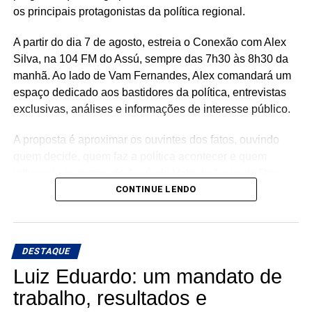
consolidando uma atuação parlamentar marcada pela
os principais protagonistas da política regional.
presença nos municípios e por investimentos que
A partir do dia 7 de agosto, estreia o Conexão com Alex
continuam gerando benefícios para a população.
Silva, na 104 FM do Assú, sempre das 7h30 às 8h30 da
manhã. Ao lado de Vam Fernandes, Alex comandará um
espaço dedicado aos bastidores da política, entrevistas
exclusivas, análises e informações de interesse público.
A proposta é aproximar os ouvintes dos fatos, ouvindo
quem decide, quem faz a política acontecer e quem
influencia os rumos de Assú, do Vale do Açu e do Rio
Grande do Norte.
CONTINUE LENDO
🎙️ O rádio ganha um novo espaço para o debate, a
informação e a credibilidade.
DESTAQUE
Conexão com Alex Silva: onde a notícia ganha voz e os
Luiz Eduardo: um mandato de
bastidores viram informação.
trabalho, resultados e