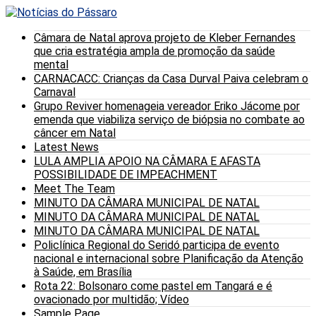
Câmara de Natal aprova projeto de Kleber Fernandes
que cria estratégia ampla de promoção da saúde
mental
CARNACACC: Crianças da Casa Durval Paiva celebram o
Carnaval
Grupo Reviver homenageia vereador Eriko Jácome por
emenda que viabiliza serviço de biópsia no combate ao
câncer em Natal
Latest News
LULA AMPLIA APOIO NA CÂMARA E AFASTA
POSSIBILIDADE DE IMPEACHMENT
Meet The Team
MINUTO DA CÂMARA MUNICIPAL DE NATAL
MINUTO DA CÂMARA MUNICIPAL DE NATAL
MINUTO DA CÂMARA MUNICIPAL DE NATAL
Policlínica Regional do Seridó participa de evento
nacional e internacional sobre Planificação da Atenção
à Saúde, em Brasília
Rota 22: Bolsonaro come pastel em Tangará e é
ovacionado por multidão; Vídeo
Sample Page