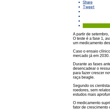
Share
Tweet
A partir de setembro
O teste é a fase 1, 
um medicamento dess
Caso o ensaio clínic
mercado já em 2030.
Durante as fases ant
desencadear o ressur
para fazer crescer 
raça beagle.
Segundo os cientista
roedores, sem relato
estudos mais aprofu
O medicamento suprim
fator de cresciment