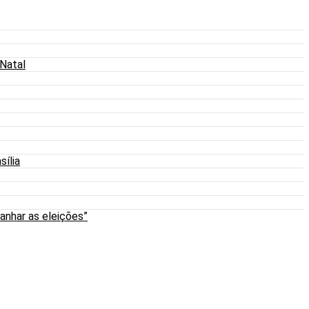
 Natal
sília
anhar as eleições”