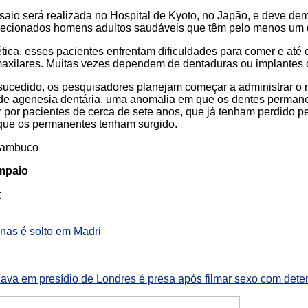
nsaio será realizada no Hospital de Kyoto, no Japão, e deve de
lecionados homens adultos saudáveis que têm pelo menos um d
tica, esses pacientes enfrentam dificuldades para comer e até
xilares. Muitas vezes dependem de dentaduras ou implantes 
-sucedido, os pesquisadores planejam começar a administrar o
 de agenesia dentária, uma anomalia em que os dentes perman
 por pacientes de cerca de sete anos, que já tenham perdido p
 que os permanentes tenham surgido.
rnambuco
ampaio
:
as é solto em Madri
lhava em presídio de Londres é presa após filmar sexo com dete