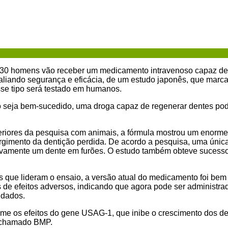
, 30 homens vão receber um medicamento intravenoso capaz de 
avaliando segurança e eficácia, de um estudo japonês, que marca
e tipo será testado em humanos.
o seja bem-sucedido, uma droga capaz de regenerar dentes pod
eriores da pesquisa com animais, a fórmula mostrou um enorme
gimento da dentição perdida. De acordo a pesquisa, uma única 
novamente um dente em furões. O estudo também obteve sucess
s que lideram o ensaio, a versão atual do medicamento foi bem 
s de efeitos adversos, indicando que agora pode ser administr
ndados.
e os efeitos do gene USAG-1, que inibe o crescimento dos den
o chamado BMP.