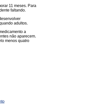
morar 11 meses. Para
ente faltando.
 desenvolver
quando adultos.
 medicamento a
entes não aparecem.
elo menos quatro
nto