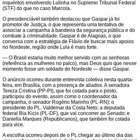
inquéritos envolvendo Lulinha no Supremo Tribunal Federal
(STF) do que no caso Marcola.
O presidenciável também destacou que Gaspar já foi
promotor de Justiça, o que representa uma tentativa de
associar a campanha à bandeira da segurança pública e do
combate à criminalidade. Gaspar é de Alagoas, o que
conversa com a estratégia de Flávio de buscar mais apoios
no Nordeste, região onde Lula é mais forte.
— O Brasil estaria muito melhor servido com as senhoras
(referência as mulheres no palco), mas Deus quis que nesse
momento fosse um soldado do Nordeste — disse Gaspar.
O anúncio ocorreu durante entrevista coletiva nesta quarta-
feira, em Brasília, com a presença de aliados. A senadora
Tereza Cristina (PP-PI), que foi cotada para o posto,
participou do evento, assim como o coordenador da
campanha, o senador Rogério Marinho (PL-RN); o
presidente do PL. Valdemar da Costa Neto; a deputada
federal Bia Kicis (PL-DF), que vai concorrer ao Senado; e
Daniella Marques (Republicanos), que também foi cotada
para vice.
A escolha ocorreu depois de o PL chegar ao último dia das