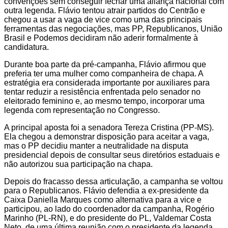
convenções sem conseguir fechar uma aliança nacional com
outra legenda. Flávio tentou atrair partidos do Centrão e
chegou a usar a vaga de vice como uma das principais
ferramentas das negociações, mas PP, Republicanos, União
Brasil e Podemos decidiram não aderir formalmente à
candidatura.
Durante boa parte da pré-campanha, Flávio afirmou que
preferia ter uma mulher como companheira de chapa. A
estratégia era considerada importante por auxiliares para
tentar reduzir a resistência enfrentada pelo senador no
eleitorado feminino e, ao mesmo tempo, incorporar uma
legenda com representação no Congresso.
A principal aposta foi a senadora Tereza Cristina (PP-MS).
Ela chegou a demonstrar disposição para aceitar a vaga,
mas o PP decidiu manter a neutralidade na disputa
presidencial depois de consultar seus diretórios estaduais e
não autorizou sua participação na chapa.
Depois do fracasso dessa articulação, a campanha se voltou
para o Republicanos. Flávio defendia a ex-presidente da
Caixa Daniella Marques como alternativa para a vice e
participou, ao lado do coordenador da campanha, Rogério
Marinho (PL-RN), e do presidente do PL, Valdemar Costa
Neto, de uma última reunião com o presidente da legenda,