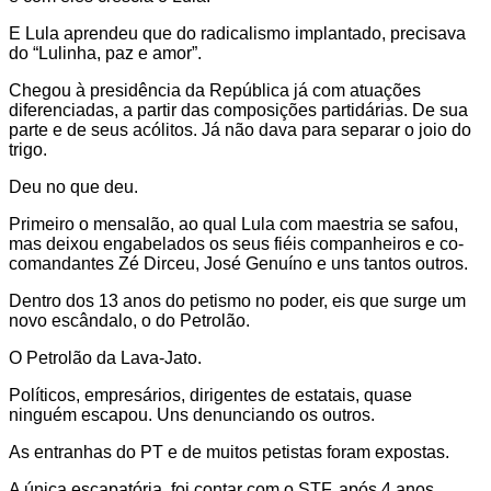
E Lula aprendeu que do radicalismo implantado, precisava
do “Lulinha, paz e amor”.
Chegou à presidência da República já com atuações
diferenciadas, a partir das composições partidárias. De sua
parte e de seus acólitos. Já não dava para separar o joio do
trigo.
Deu no que deu.
Primeiro o mensalão, ao qual Lula com maestria se safou,
mas deixou engabelados os seus fiéis companheiros e co-
comandantes Zé Dirceu, José Genuíno e uns tantos outros.
Dentro dos 13 anos do petismo no poder, eis que surge um
novo escândalo, o do Petrolão.
O Petrolão da Lava-Jato.
Políticos, empresários, dirigentes de estatais, quase
ninguém escapou. Uns denunciando os outros.
As entranhas do PT e de muitos petistas foram expostas.
A única escapatória, foi contar com o STF, após 4 anos.