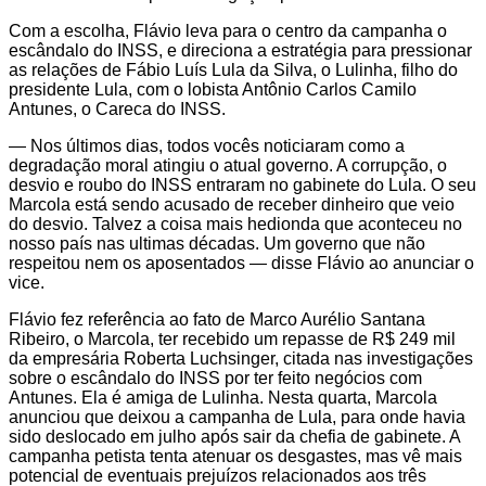
Com a escolha, Flávio leva para o centro da campanha o
escândalo do INSS, e direciona a estratégia para pressionar
as relações de Fábio Luís Lula da Silva, o Lulinha, filho do
presidente Lula, com o lobista Antônio Carlos Camilo
Antunes, o Careca do INSS.
— Nos últimos dias, todos vocês noticiaram como a
degradação moral atingiu o atual governo. A corrupção, o
desvio e roubo do INSS entraram no gabinete do Lula. O seu
Marcola está sendo acusado de receber dinheiro que veio
do desvio. Talvez a coisa mais hedionda que aconteceu no
nosso país nas ultimas décadas. Um governo que não
respeitou nem os aposentados — disse Flávio ao anunciar o
vice.
Flávio fez referência ao fato de Marco Aurélio Santana
Ribeiro, o Marcola, ter recebido um repasse de R$ 249 mil
da empresária Roberta Luchsinger, citada nas investigações
sobre o escândalo do INSS por ter feito negócios com
Antunes. Ela é amiga de Lulinha. Nesta quarta, Marcola
anunciou que deixou a campanha de Lula, para onde havia
sido deslocado em julho após sair da chefia de gabinete. A
campanha petista tenta atenuar os desgastes, mas vê mais
potencial de eventuais prejuízos relacionados aos três