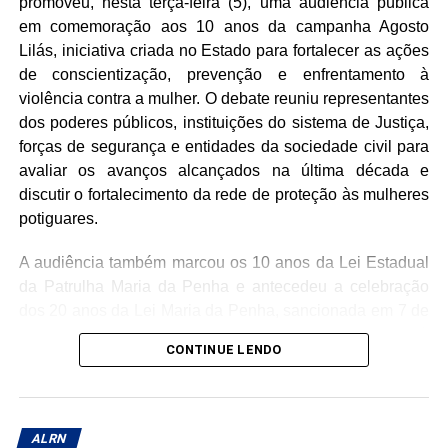
promoveu, nesta terça-feira (5), uma audiência pública
em comemoração aos 10 anos da campanha Agosto
Lilás, iniciativa criada no Estado para fortalecer as ações
de conscientização, prevenção e enfrentamento à
violência contra a mulher. O debate reuniu representantes
dos poderes públicos, instituições do sistema de Justiça,
forças de segurança e entidades da sociedade civil para
avaliar os avanços alcançados na última década e
discutir o fortalecimento da rede de proteção às mulheres
potiguares.
A audiência também marcou os 10 anos da Lei Estadual
da Patrulha Maria da Penha e antecedeu a celebração
dos 20 anos da Lei Maria da Penha, sancionada em 7 de
agosto de 2006 e considerada um marco no combate à
CONTINUE LENDO
violência doméstica no Brasil.
Durante o encontro, foram apresentados os principais
resultados das políticas públicas implementadas no Rio
ALRN