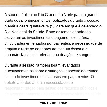
serviços de acolhimento psicológico, assistência social e
orientação jurídica. Outro destaque foi o lançamento do
Observatório da Mulher Potiguar contra a Violência,
A saúde pública no Rio Grande do Norte pautou grande
plataforma desenvolvida pela Assembleia em parceria
parte dos pronunciamentos realizados durante a sessão
com órgãos da segurança pública para reunir dados
plenária desta quarta-feira (5), data em que é celebrado o
sobre violência de gênero e subsidiar a formulação de
Dia Nacional da Saúde. Entre os temas abordados
políticas públicas baseadas em evidências.
estiveram os investimentos e pagamentos na área,
dificuldades enfrentadas por pacientes, a necessidade de
Apesar dos avanços, o debate reforçou que o
ampliar a rede de doadores de medula óssea e a
enfrentamento à violência contra a mulher permanece
importância da solidariedade na doação de sangue.
como um dos principais desafios do poder público. Dados
do FórumBrasileirodeSegurança mostram que o Brasil
Durante a sessão, também foram levantados
registrou recorde de feminicídios em 2024, com 1.492
questionamentos sobre a situação financeira do Estado,
mulheres assassinadas por razões de gênero, enquanto
incluindo investimentos e atrasos em pagamentos. O
o AnuárioBrasileiro de Segurança Pública aponta que a
debate abordou ainda a necessidade de
violência doméstica segue em crescimento no país. No
responsabilização pela gestão dos recursos públicos e
Rio Grande do Norte, a audiência destacou a
de acompanhamento das ações desenvolvidas na saúde.
necessidade de fortalecer a prevenção, ampliar a
CONTINUE LENDO
integração da rede de proteção e consolidar políticas
Outro ponto destacado foi a situação do padre Robério