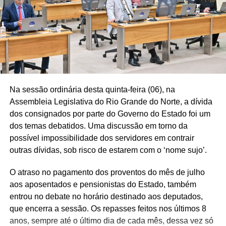
crescimento dos índices na maior parte dos estados
brasileiros.
Participaram do debate os deputados Coronel Azevedo
(PL) e Isolda Dantas (PT).
Na sessão ordinária desta quinta-feira (06), na
Assembleia Legislativa do Rio Grande do Norte, a dívida
dos consignados por parte do Governo do Estado foi um
dos temas debatidos. Uma discussão em torno da
possível impossibilidade dos servidores em contrair
outras dívidas, sob risco de estarem com o ‘nome sujo’.
O atraso no pagamento dos proventos do mês de julho
aos aposentados e pensionistas do Estado, também
entrou no debate no horário destinado aos deputados,
que encerra a sessão. Os repasses feitos nos últimos 8
anos, sempre até o último dia de cada mês, dessa vez só