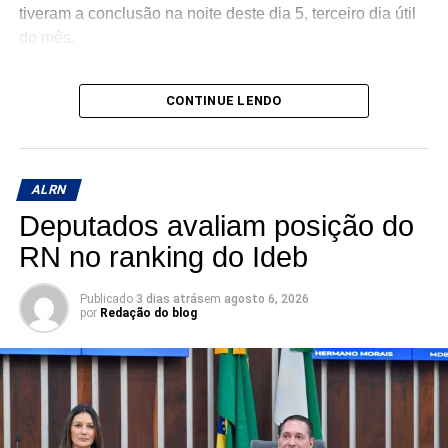
tiveram a conclusão na noite deste dia 5, terceiro dia útil
do mês.
Problemas referentes à segurança pública, educação e
CONTINUE LENDO
saúde, em Mossoró, também entraram na pauta. No
horário dos deputados, somente Luiz Eduardo (PL) se
pronunciou.
ALRN
Deputados avaliam posição do
RN no ranking do Ideb
Publicado
3 dias atrás
em
agosto 6, 2026
por
Redação do blog