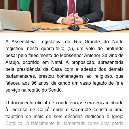
exames e atendimento em condições inadequadas foram
mencionadas como exemplos dos desafios enfrentados
pelo sistema de saúde.
Os deputados José Dias (PL), Cristiane Dantas (PSDB),
Luiz Eduardo (PL) e Nelter Queiroz (PP) participaram do
A Assembleia Legislativa do Rio Grande do Norte
horário destinado aos oradores.
registrou, nesta quarta-feira (5), um voto de profundo
pesar pelo falecimento do Monsenhor Antenor Salvino de
Araújo, ocorrido em Natal. A proposição, apresentada
pela presidência da Casa com a adesão dos demais
parlamentares, prestou homenagens ao religioso, que
faleceu aos 96 anos, deixando um vasto legado de fé e
serviço na região do Seridó.
O documento oficial de condolências será encaminhado
à Diocese de Caicó, onde o sacerdote construiu uma
trajetória de mais de seis décadas dedicada à Igreja
Católica. O falecimento foi lamentado como uma perda