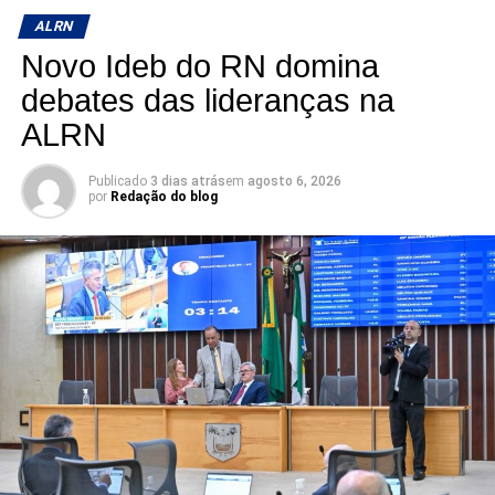
ALRN
Novo Ideb do RN domina
debates das lideranças na
ALRN
Publicado
3 dias atrás
em
agosto 6, 2026
por
Redação do blog