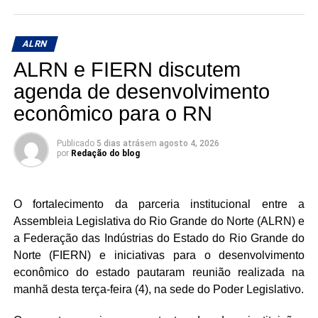
servidores inativos e pensionistas foi defendida como
medida fundamental para garantir a segurança financeira
dessa parcela da sociedade.
ALRN
ALRN e FIERN discutem
No âmbito econômico, foram analisados os dados do
Cadastro Geral de Empregados e Desempregados
agenda de desenvolvimento
(Caged) referentes ao primeiro semestre. Os índices
econômico para o RN
apontaram para uma desaceleração na criação de postos
de trabalho com carteira assinada, motivando reflexões
Publicado
5 dias atrás
em
agosto 4, 2026
sobre as causas macroeconômicas e os impactos das
por
Redação do blog
políticas de juros. A discussão também lançou luz sobre
os desafios da ocupação profissional entre os jovens e a
O fortalecimento da parceria institucional entre a
importância das micro e pequenas empresas como
Assembleia Legislativa do Rio Grande do Norte (ALRN) e
pilares de sustentação da economia local.
a Federação das Indústrias do Estado do Rio Grande do
A proteção social também ganhou destaque com o início
Norte (FIERN) e iniciativas para o desenvolvimento
da campanha “Agosto Lilás”, que celebra dez anos de
econômico do estado pautaram reunião realizada na
legislação estadual voltada ao combate à violência contra
manhã desta terça-feira (4), na sede do Poder Legislativo.
a mulher. A necessidade de dar visibilidade aos dados de