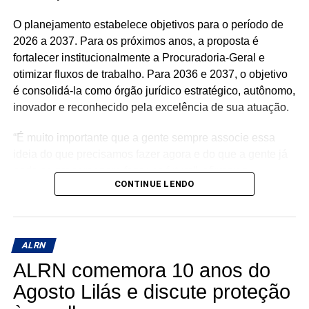
Dantas (PSDB).
O planejamento estabelece objetivos para o período de
2026 a 2037. Para os próximos anos, a proposta é
fortalecer institucionalmente a Procuradoria-Geral e
otimizar fluxos de trabalho. Para 2036 e 2037, o objetivo
é consolidá-la como órgão jurídico estratégico, autônomo,
inovador e reconhecido pela excelência de sua atuação.
“É muito importante que a gente sempre associe essa
ideia do que precisamos fazer agora e do que a gente já
pode se preparar para fazer no futuro”, afirmou o
CONTINUE LENDO
procurador-geral Renato Guerra ao destacar a
importância de conciliar as necessidades atuais com a
preparação para o futuro.
ALRN
Entre as diretrizes estão a busca pela excelência no
ALRN comemora 10 anos do
assessoramento jurídico, a preservação da autonomia
institucional e a adoção de soluções inovadoras,
Agosto Lilás e discute proteção
incluindo o uso organizado de ferramentas de inteligência