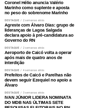
Coronel Hélio anuncia Valério
Durante a reunião, os participantes destacaram a
Marinho como suplente e aposta
importância da aproximação permanente entre o Poder
no peso do sobrenome Marinho
Legislativo e o setor produtivo para a construção de
DESTAQUE
2 semanas atrás
soluções que favoreçam o ambiente de negócios, a
Agreste com Álvaro Dias: grupo de
geração de emprego e renda e a atração de novos
lideranças de Lagoa Salgada
declara apoio à pré-candidatura ao
investimentos.
Governo do RN
O presidente Roberto Serquiz destacou a agenda de
DESTAQUE
2 semanas atrás
desenvolvimento proposta pela FIERN que aponta para
Aeroporto de Caicó volta a operar
após mais de quatro anos de
iniciativas nas áreas de infraestrutura e regulatória com o
interdição
objetivo de incentivar o crescimento da indústria.
DESTAQUE
4 semanas atrás
“O RN tem um enorme potencial para transformar as suas
Prefeitos de Caicó e Parelhas não
devem seguir Ezequiel no apoio a
riquezas, de forma sustentável, em oportunidade e renda
Álvaro
para o nosso povo e isso passa pelo fortalecimento da
indústria”, disse o presidente da FIERN.
DESTAQUE
3 semanas atrás
IVAN JÚNIOR LIDERA NOMINATA
DO MDB NAS ÚLTIMAS SETE
PESQUISAS ELEITORAIS NO RN