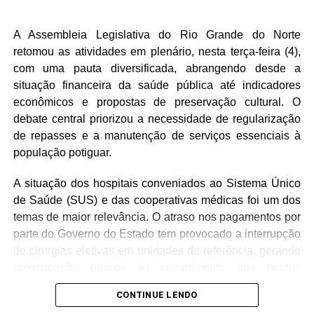
servidores terão recebido seus salários. O parlamentar
também mencionou as fugas do sistema prisional que
A Assembleia Legislativa do Rio Grande do Norte
aconteceram nos últimos dias no Rio Grande do Norte.
retomou as atividades em plenário, nesta terça-feira (4),
com uma pauta diversificada, abrangendo desde a
situação financeira da saúde pública até indicadores
econômicos e propostas de preservação cultural. O
debate central priorizou a necessidade de regularização
de repasses e a manutenção de serviços essenciais à
população potiguar.
A situação dos hospitais conveniados ao Sistema Único
de Saúde (SUS) e das cooperativas médicas foi um dos
temas de maior relevância. O atraso nos pagamentos por
parte do Governo do Estado tem provocado a interrupção
de cirurgias eletivas em unidades de referência, gerando
preocupação quanto ao cumprimento dos prazos
estabelecidos em acordos recentes. Paralelamente, a
CONTINUE LENDO
regularização do calendário de pagamentos para