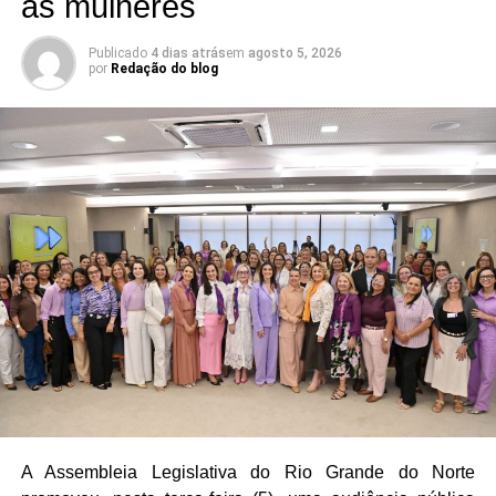
às mulheres
artificial. A missão definida no planejamento é prestar
assessoramento jurídico de excelência à Assembleia do
Publicado
4 dias atrás
em
agosto 5, 2026
RN, garantindo segurança jurídica, eficiência, inovação e
por
Redação do blog
ética.
A Assembleia Legislativa do Rio Grande do Norte