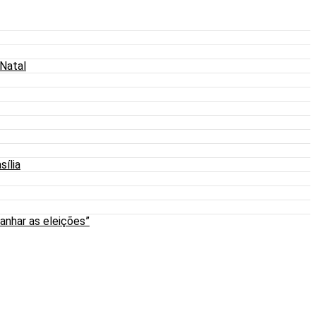
 Natal
sília
anhar as eleições”