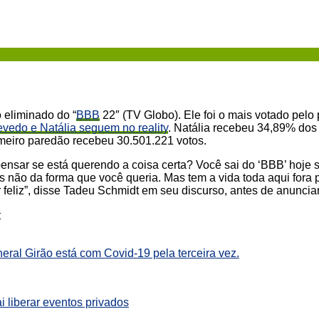
o eliminado do “
BBB
22″ (TV Globo). Ele foi o mais votado pelo
vedo e Natália seguem no reality
. Natália recebeu 34,89% dos 
imeiro paredão recebeu 30.501.221 votos.
pensar se está querendo a coisa certa? Você sai do ‘BBB’ hoje
 não da forma que você queria. Mas tem a vida toda aqui fora p
r feliz”, disse Tadeu Schmidt em seu discurso, antes de anunciar
:
al Girão está com Covid-19 pela terceira vez.
ai liberar eventos privados