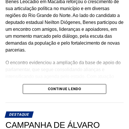
Mais do que discursos, Luiz Eduardo tem apresentado
Benes Leocádio em Macaíba reforçou o crescimento de
ações concretas e resultados que reforçam seu
sua articulação política no município e em diversas
compromisso com o desenvolvimento do Rio Grande do
regiões do Rio Grande do Norte. Ao lado do candidato a
Norte. Um mandato presente, atuante e comprometido em
deputado estadual Neilton Diógenes, Benes participou de
fazer a diferença na vida dos potiguares.
um encontro com amigos, lideranças e apoiadores, em
um momento marcado pelo diálogo, pela escuta das
demandas da população e pelo fortalecimento de novas
parcerias.
O encontro evidenciou a ampliação da base de apoio do
parlamentar, que segue consolidando alianças e
intensificando sua agenda pelo estado. Com atuação
voltada para o municipalismo e a defesa de investimentos
CONTINUE LENDO
para os municípios potiguares, Benes tem reforçado o
compromisso de continuar trabalhando pelo
desenvolvimento do Rio Grande do Norte.
DESTAQUE
A mobilização em Macaíba representa mais um passo na
CAMPANHA DE ÁLVARO
construção de uma campanha que busca ampliar sua