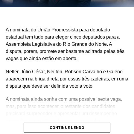
A nominata do União Progressista para deputado
estadual tem tudo para eleger cinco deputados para a
Assembleia Legislativa do Rio Grande do Norte. A
disputa, porém, promete ser bastante acirrada pelas três
vagas que ainda estão em aberto.
Nelter, Júlio César, Neilton, Robson Carvalho e Galeno
aparecem na briga direta por essas três cadeiras, em uma
disputa que deve ser definida voto a voto.
A nominata ainda sonha com uma possível sexta vaga,
mas, para isso acontecer, o restante dos candidatos
precisará surpreender e apresentar um desempenho
acima das expectativas durante a campanha.
CONTINUE LENDO
Teoricamente, Kleber Rodrigues e Cinthia, esposa de