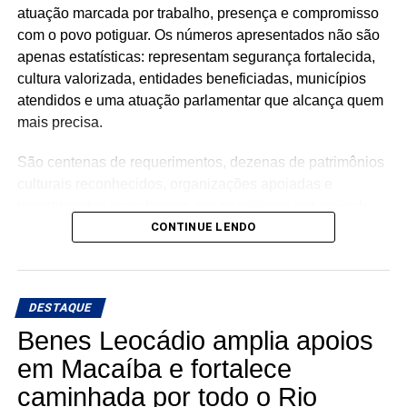
atuação marcada por trabalho, presença e compromisso
com o povo potiguar. Os números apresentados não são
apenas estatísticas: representam segurança fortalecida,
cultura valorizada, entidades beneficiadas, municípios
atendidos e uma atuação parlamentar que alcança quem
mais precisa.
São centenas de requerimentos, dezenas de patrimônios
culturais reconhecidos, organizações apoiadas e
investimentos que chegam aos municípios por meio de
emendas parlamentares. Um trabalho que demonstra que
CONTINUE LENDO
fazer política é transformar demandas em soluções.
Mais do que discursos, Luiz Eduardo tem apresentado
DESTAQUE
ações concretas e resultados que reforçam seu
compromisso com o desenvolvimento do Rio Grande do
Benes Leocádio amplia apoios
Norte. Um mandato presente, atuante e comprometido em
em Macaíba e fortalece
fazer a diferença na vida dos potiguares.
caminhada por todo o Rio