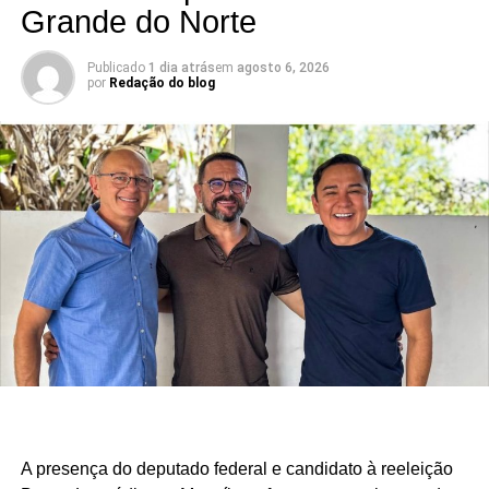
KALLYANNO MOTA Emilson Santos Luiz Eduardo
Grande do Norte
Há mandatos que passam. E há mandatos que deixam
Publicado
1 dia atrás
em
agosto 6, 2026
por
Redação do blog
resultados.
O deputado estadual Luiz Eduardo tem construído uma
atuação marcada por trabalho, presença e compromisso
com o povo potiguar. Os números apresentados não são
apenas estatísticas: representam segurança fortalecida,
cultura valorizada, entidades beneficiadas, municípios
atendidos e uma atuação parlamentar que alcança quem
mais precisa.
São centenas de requerimentos, dezenas de patrimônios
culturais reconhecidos, organizações apoiadas e
investimentos que chegam aos municípios por meio de
emendas parlamentares. Um trabalho que demonstra que
fazer política é transformar demandas em soluções.
A presença do deputado federal e candidato à reeleição