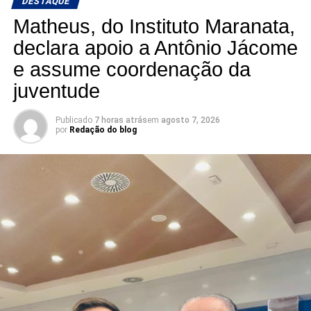
DESTAQUE
Matheus, do Instituto Maranata,
declara apoio a Antônio Jácome
e assume coordenação da
juventude
Publicado
7 horas atrás
em
agosto 7, 2026
por
Redação do blog