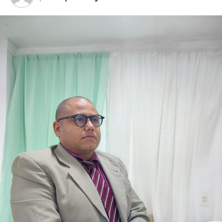
Serra Negra é um dos municípios que integram um
conjunto de investimentos que ultrapassa R$ 25 milhões
destinados à região do Seridó, contemplando áreas como
saúde, infraestrutura, educação, esporte e cultura. Ao
longo do mandato, Rafael também levou recursos para
municípios de todas as regiões do Rio Grande do Norte,
consolidando uma atuação parlamentar marcada pela
presença nos municípios e por investimentos que
continuam gerando benefícios para a população.