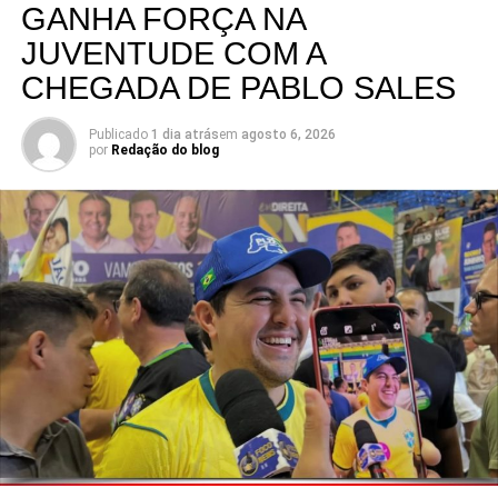
presença em todas as regiões do estado, fortalecendo o
GANHA FORÇA NA
diálogo com a população e reafirmando o compromisso
JUVENTUDE COM A
com o futuro dos potiguares.
CHEGADA DE PABLO SALES
Publicado
1 dia atrás
em
agosto 6, 2026
por
Redação do blog