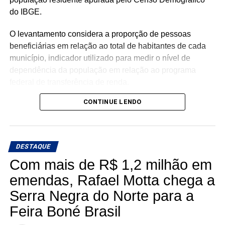
do IBGE.
O levantamento considera a proporção de pessoas
beneficiárias em relação ao total de habitantes de cada
município, indicador utilizado para medir o nível de
dependência da população em relação ao programa
federal de transferência de renda.
CONTINUE LENDO
Com população de 4.558 habitantes, São José do Seridó
registra aproximadamente 620 beneficiários do Bolsa
Família, o equivalente a 13,6% da população, o menor
percentual entre os municípios potiguares analisados.
DESTAQUE
Com mais de R$ 1,2 milhão em
Na sequência aparecem Ouro Branco (16,7%), Cruzeta
(18,5%), Parnamirim (20,1%), Jardim do Seridó (20,7%),
emendas, Rafael Motta chega a
Acari (21,8%), Natal (22,3%), Carnaúba dos Dantas
Serra Negra do Norte para a
(23,2%), Mossoró (25,7%) e Caicó (30,2%).
Feira Boné Brasil
Segundo a análise, o desempenho de São José do