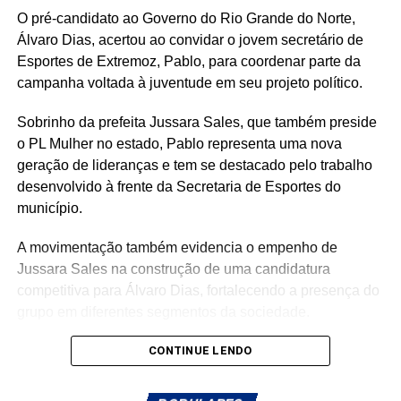
O pré-candidato ao Governo do Rio Grande do Norte,
Álvaro Dias, acertou ao convidar o jovem secretário de
Esportes de Extremoz, Pablo, para coordenar parte da
campanha voltada à juventude em seu projeto político.
Sobrinho da prefeita Jussara Sales, que também preside
o PL Mulher no estado, Pablo representa uma nova
geração de lideranças e tem se destacado pelo trabalho
desenvolvido à frente da Secretaria de Esportes do
município.
A movimentação também evidencia o empenho de
Jussara Sales na construção de uma candidatura
competitiva para Álvaro Dias, fortalecendo a presença do
grupo em diferentes segmentos da sociedade.
Com a chegada de Pablo, o PL Jovem ganha um
CONTINUE LENDO
importante reforço, agregando renovação, proximidade
com a juventude e capacidade de mobilização para a