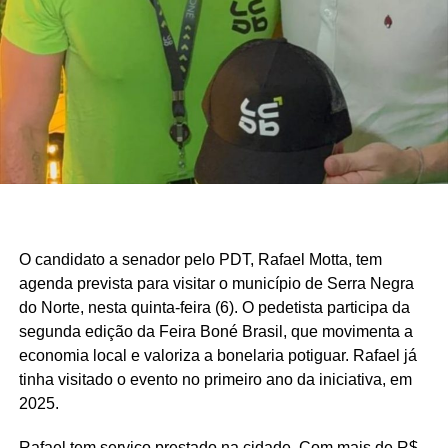
O estudo também aponta que outros municípios da região
do Seridó, como Ouro Branco, Cruzeta, Jardim do Seridó
e Acari, apresentam indicadores semelhantes em razão
da combinação entre atividade industrial, pecuária
leiteira, comércio, setor público e indicadores de
desenvolvimento humano superiores aos registrados em
boa parte do interior potiguar.
Fonte: Fonte: www.mds.gov.br
O candidato a senador pelo PDT, Rafael Motta, tem
agenda prevista para visitar o município de Serra Negra
do Norte, nesta quinta-feira (6). O pedetista participa da
segunda edição da Feira Boné Brasil, que movimenta a
economia local e valoriza a bonelaria potiguar. Rafael já
tinha visitado o evento no primeiro ano da iniciativa, em
2025.
Rafael tem serviço prestado na cidade. Com mais de R$