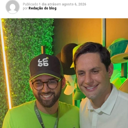
Seridó está associado à diversificação da economia local
Publicado
1 dia atrás
em
agosto 6, 2026
por
Redação do blog
e à geração de empregos formais. O município possui
forte presença das indústrias de facção têxtil e da
bonelaria, segmentos que absorvem parcela significativa
da mão de obra, contribuindo para o aumento da renda
das famílias e reduzindo a necessidade de acesso ao
benefício.
Especialistas que analisaram os dados também atribuem
esse resultado ao trabalho desenvolvido pela política
municipal de assistência social. Na avaliação deles, a
atuação da gestão da Secretaria Municipal de Trabalho,
Habitação e Assistência Social, comandada pela
secretária Suzete Pereira, tem contribuído para fortalecer
ações de inclusão social, qualificação e
acompanhamento das famílias, favorecendo a autonomia
financeira e reduzindo a dependência de programas de
transferência de renda.