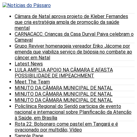
Câmara de Natal aprova projeto de Kleber Fernandes
que cria estratégia ampla de promoção da saúde
mental
CARNACACC: Crianças da Casa Durval Paiva celebram o
Carnaval
Grupo Reviver homenageia vereador Eriko Jácome por
emenda que viabiliza serviço de biópsia no combate ao
câncer em Natal
Latest News
LULA AMPLIA APOIO NA CÂMARA E AFASTA
POSSIBILIDADE DE IMPEACHMENT
Meet The Team
MINUTO DA CÂMARA MUNICIPAL DE NATAL
MINUTO DA CÂMARA MUNICIPAL DE NATAL
MINUTO DA CÂMARA MUNICIPAL DE NATAL
Policlínica Regional do Seridó participa de evento
nacional e internacional sobre Planificação da Atenção
à Saúde, em Brasília
Rota 22: Bolsonaro come pastel em Tangará e é
ovacionado por multidão; Vídeo
Sample Page