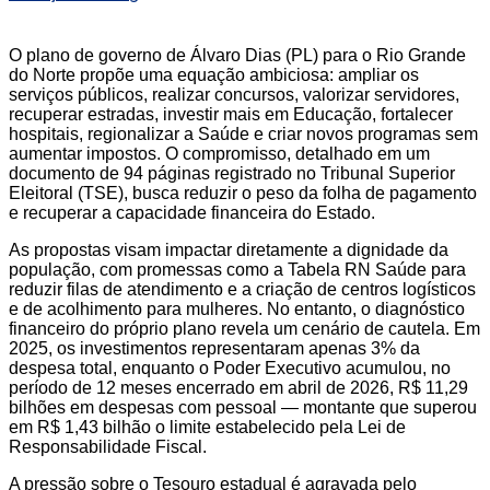
O plano de governo de Álvaro Dias (PL) para o Rio Grande
do Norte propõe uma equação ambiciosa: ampliar os
serviços públicos, realizar concursos, valorizar servidores,
recuperar estradas, investir mais em Educação, fortalecer
hospitais, regionalizar a Saúde e criar novos programas sem
aumentar impostos. O compromisso, detalhado em um
documento de 94 páginas registrado no Tribunal Superior
Eleitoral (TSE), busca reduzir o peso da folha de pagamento
e recuperar a capacidade financeira do Estado.
As propostas visam impactar diretamente a dignidade da
população, com promessas como a Tabela RN Saúde para
reduzir filas de atendimento e a criação de centros logísticos
e de acolhimento para mulheres. No entanto, o diagnóstico
financeiro do próprio plano revela um cenário de cautela. Em
2025, os investimentos representaram apenas 3% da
despesa total, enquanto o Poder Executivo acumulou, no
período de 12 meses encerrado em abril de 2026, R$ 11,29
bilhões em despesas com pessoal — montante que superou
em R$ 1,43 bilhão o limite estabelecido pela Lei de
Responsabilidade Fiscal.
A pressão sobre o Tesouro estadual é agravada pelo