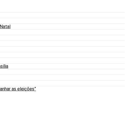
 Natal
sília
anhar as eleições”