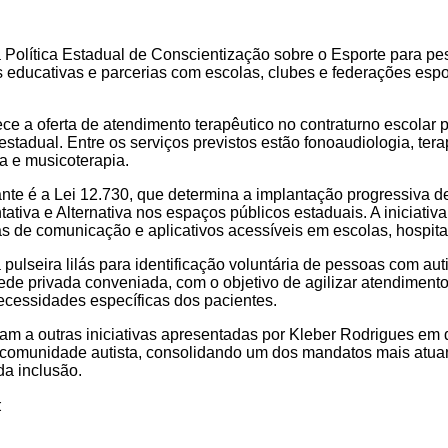
i a Política Estadual de Conscientização sobre o Esporte para 
ducativas e parcerias com escolas, clubes e federações espor
ece a oferta de atendimento terapêutico no contraturno escolar
stadual. Entre os serviços previstos estão fonoaudiologia, tera
ia e musicoterapia.
nte é a Lei 12.730, que determina a implantação progressiva d
iva e Alternativa nos espaços públicos estaduais. A iniciativa
s de comunicação e aplicativos acessíveis em escolas, hospitai
a pulseira lilás para identificação voluntária de pessoas com a
de privada conveniada, com o objetivo de agilizar atendimentos
necessidades específicas dos pacientes.
am a outras iniciativas apresentadas por Kleber Rodrigues em
a comunidade autista, consolidando um dos mandatos mais atua
da inclusão.
: