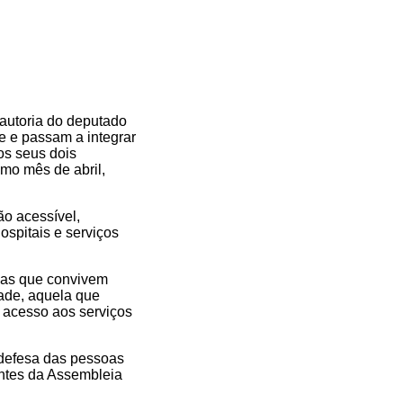
 autoria do deputado
e e passam a integrar
os seus dois
imo mês de abril,
o acessível,
ospitais e serviços
soas que convivem
ade, aquela que
o acesso aos serviços
 defesa das pessoas
ntes da Assembleia