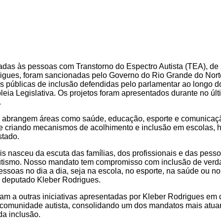
tadas às pessoas com Transtorno do Espectro Autista (TEA), de
igues, foram sancionadas pelo Governo do Rio Grande do Nort
cas públicas de inclusão defendidas pelo parlamentar ao longo d
ia Legislativa. Os projetos foram apresentados durante no últ
.
s abrangem áreas como saúde, educação, esporte e comunicaçã
s e criando mecanismos de acolhimento e inclusão em escolas, h
stado.
s nasceu da escuta das famílias, dos profissionais e das pes
utismo. Nosso mandato tem compromisso com inclusão de verd
essoas no dia a dia, seja na escola, no esporte, na saúde ou n
o deputado Kleber Rodrigues.
am a outras iniciativas apresentadas por Kleber Rodrigues em
a comunidade autista, consolidando um dos mandatos mais atua
da inclusão.