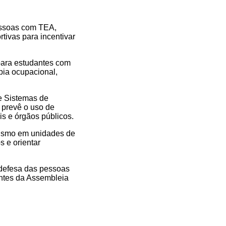
pessoas com TEA,
tivas para incentivar
 para estudantes com
pia ocupacional,
e Sistemas de
 prevê o uso de
s e órgãos públicos.
utismo em unidades de
 e orientar
 defesa das pessoas
ntes da Assembleia