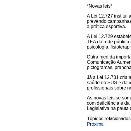
*Novas leis*
A Lei 12.727 institu
prevendo campanhas e
a prática esportiva.
A Lei 12.729 estabel
TEA da rede pública e
psicologia, fisioterap
Outra medida importa
Comunicação Aumentat
pictogramas, prancha
Já a Lei 12.731 cria 
saúde do SUS e da re
profissionais sobre 
As novas leis se som
com deficiência e d
Legislativa na pauta 
Tópicos relacionados
Próxima