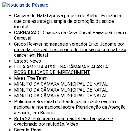
Câmara de Natal aprova projeto de Kleber Fernandes
que cria estratégia ampla de promoção da saúde
mental
CARNACACC: Crianças da Casa Durval Paiva celebram o
Carnaval
Grupo Reviver homenageia vereador Eriko Jácome por
emenda que viabiliza serviço de biópsia no combate ao
câncer em Natal
Latest News
LULA AMPLIA APOIO NA CÂMARA E AFASTA
POSSIBILIDADE DE IMPEACHMENT
Meet The Team
MINUTO DA CÂMARA MUNICIPAL DE NATAL
MINUTO DA CÂMARA MUNICIPAL DE NATAL
MINUTO DA CÂMARA MUNICIPAL DE NATAL
Policlínica Regional do Seridó participa de evento
nacional e internacional sobre Planificação da Atenção
à Saúde, em Brasília
Rota 22: Bolsonaro come pastel em Tangará e é
ovacionado por multidão; Vídeo
Sample Page