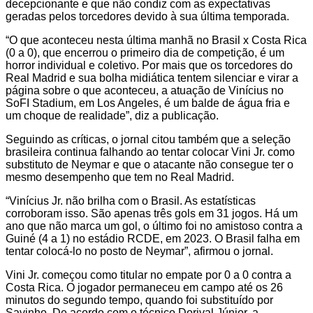
decepcionante e que não condiz com as expectativas
geradas pelos torcedores devido à sua última temporada.
“O que aconteceu nesta última manhã no Brasil x Costa Rica
(0 a 0), que encerrou o primeiro dia de competição, é um
horror individual e coletivo. Por mais que os torcedores do
Real Madrid e sua bolha midiática tentem silenciar e virar a
página sobre o que aconteceu, a atuação de Vinícius no
SoFI Stadium, em Los Angeles, é um balde de água fria e
um choque de realidade”, diz a publicação.
Seguindo as críticas, o jornal citou também que a seleção
brasileira continua falhando ao tentar colocar Vini Jr. como
substituto de Neymar e que o atacante não consegue ter o
mesmo desempenho que tem no Real Madrid.
“Vinícius Jr. não brilha com o Brasil. As estatísticas
corroboram isso. São apenas três gols em 31 jogos. Há um
ano que não marca um gol, o último foi no amistoso contra a
Guiné (4 a 1) no estádio RCDE, em 2023. O Brasil falha em
tentar colocá-lo no posto de Neymar”, afirmou o jornal.
Vini Jr. começou como titular no empate por 0 a 0 contra a
Costa Rica. O jogador permaneceu em campo até os 26
minutos do segundo tempo, quando foi substituído por
Savinho. De acordo com o técnico Dorival Júnior, a