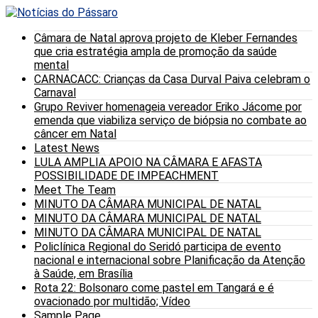
Câmara de Natal aprova projeto de Kleber Fernandes
que cria estratégia ampla de promoção da saúde
mental
CARNACACC: Crianças da Casa Durval Paiva celebram o
Carnaval
Grupo Reviver homenageia vereador Eriko Jácome por
emenda que viabiliza serviço de biópsia no combate ao
câncer em Natal
Latest News
LULA AMPLIA APOIO NA CÂMARA E AFASTA
POSSIBILIDADE DE IMPEACHMENT
Meet The Team
MINUTO DA CÂMARA MUNICIPAL DE NATAL
MINUTO DA CÂMARA MUNICIPAL DE NATAL
MINUTO DA CÂMARA MUNICIPAL DE NATAL
Policlínica Regional do Seridó participa de evento
nacional e internacional sobre Planificação da Atenção
à Saúde, em Brasília
Rota 22: Bolsonaro come pastel em Tangará e é
ovacionado por multidão; Vídeo
Sample Page