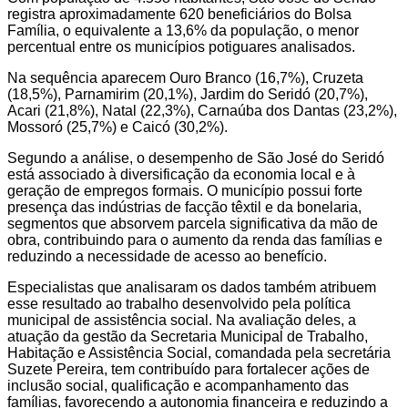
registra aproximadamente 620 beneficiários do Bolsa
Família, o equivalente a 13,6% da população, o menor
percentual entre os municípios potiguares analisados.
Na sequência aparecem Ouro Branco (16,7%), Cruzeta
(18,5%), Parnamirim (20,1%), Jardim do Seridó (20,7%),
Acari (21,8%), Natal (22,3%), Carnaúba dos Dantas (23,2%),
Mossoró (25,7%) e Caicó (30,2%).
Segundo a análise, o desempenho de São José do Seridó
está associado à diversificação da economia local e à
geração de empregos formais. O município possui forte
presença das indústrias de facção têxtil e da bonelaria,
segmentos que absorvem parcela significativa da mão de
obra, contribuindo para o aumento da renda das famílias e
reduzindo a necessidade de acesso ao benefício.
Especialistas que analisaram os dados também atribuem
esse resultado ao trabalho desenvolvido pela política
municipal de assistência social. Na avaliação deles, a
atuação da gestão da Secretaria Municipal de Trabalho,
Habitação e Assistência Social, comandada pela secretária
Suzete Pereira, tem contribuído para fortalecer ações de
inclusão social, qualificação e acompanhamento das
famílias, favorecendo a autonomia financeira e reduzindo a