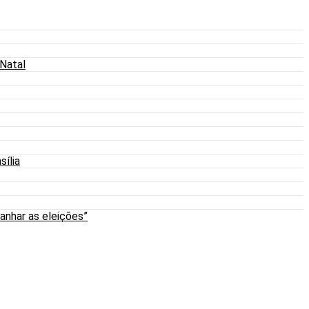
 Natal
sília
anhar as eleições”