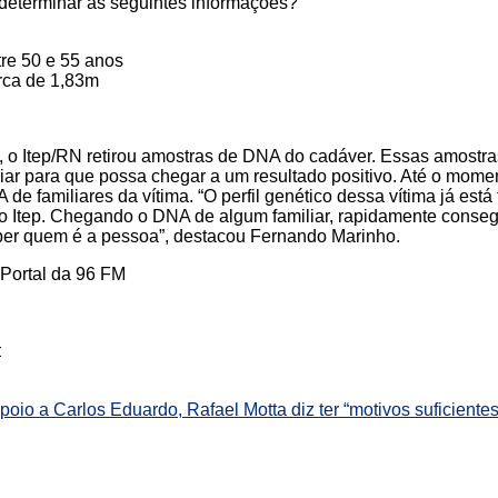
determinar as seguintes informações?
tre 50 e 55 anos
erca de 1,83m
o, o Itep/RN retirou amostras de DNA do cadáver. Essas amost
iar para que possa chegar a um resultado positivo. Até o momen
 familiares da vítima. “O perfil genético dessa vítima já está
o Itep. Chegando o DNA de algum familiar, rapidamente conseg
er quem é a pessoa”, destacou Fernando Marinho.
Portal da 96 FM
:
poio a Carlos Eduardo, Rafael Motta diz ter “motivos suficientes