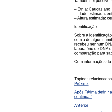
Também foi possível 
– Etnia: Caucasiano
– Idade estimada: en
– Altura estimada: c
Identificação
Sobre a identificaçã
com a de algum famil
recebeu nenhum DNA de
laboratório de DNA d
comparação para sab
Com informações do 
Tópicos relacionados
Próxima
Após Fátima definir a
continuar”
Anterior