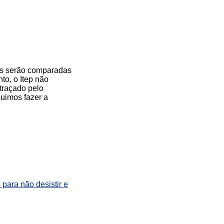
ras serão comparadas
to, o Itep não
 traçado pelo
uimos fazer a
 para não desistir e