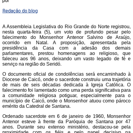
por
Redação do blog
A Assembleia Legislativa do Rio Grande do Norte registrou,
nesta quarta-feira (5), um voto de profundo pesar pelo
falecimento do Monsenhor Antenor Salvino de Araújo,
ocorrido em Natal. A proposição, apresentada pela
presidência da Casa com a adesão dos demais
parlamentares, prestou homenagens ao religioso, que
faleceu aos 96 anos, deixando um vasto legado de fé e
serviço na região do Seridó.
O documento oficial de condolências será encaminhado à
Diocese de Caicó, onde o sacerdote construiu uma trajetória
de mais de seis décadas dedicada à Igreja Católica. O
falecimento foi lamentado como uma perda significativa para
a comunidade religiosa potiguar, especialmente para o
município de Caicó, onde o Monsenhor atuou como pároco
emérito da Catedral de Santana.
Ordenado sacerdote em 6 de janeiro de 1960, Monsenhor
Antenor esteve à frente da Paróquia de Santana por 47
anos. Durante seu extenso ministério, destacou-se pela
proximidade com os fiéis e pelo papel decisivo na