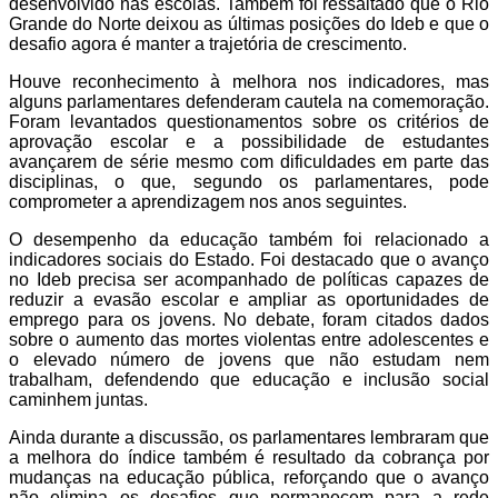
desenvolvido nas escolas. Também foi ressaltado que o Rio
Grande do Norte deixou as últimas posições do Ideb e que o
desafio agora é manter a trajetória de crescimento.
Houve reconhecimento à melhora nos indicadores, mas
alguns parlamentares defenderam cautela na comemoração.
Foram levantados questionamentos sobre os critérios de
aprovação escolar e a possibilidade de estudantes
avançarem de série mesmo com dificuldades em parte das
disciplinas, o que, segundo os parlamentares, pode
comprometer a aprendizagem nos anos seguintes.
O desempenho da educação também foi relacionado a
indicadores sociais do Estado. Foi destacado que o avanço
no Ideb precisa ser acompanhado de políticas capazes de
reduzir a evasão escolar e ampliar as oportunidades de
emprego para os jovens. No debate, foram citados dados
sobre o aumento das mortes violentas entre adolescentes e
o elevado número de jovens que não estudam nem
trabalham, defendendo que educação e inclusão social
caminhem juntas.
Ainda durante a discussão, os parlamentares lembraram que
a melhora do índice também é resultado da cobrança por
mudanças na educação pública, reforçando que o avanço
não elimina os desafios que permanecem para a rede