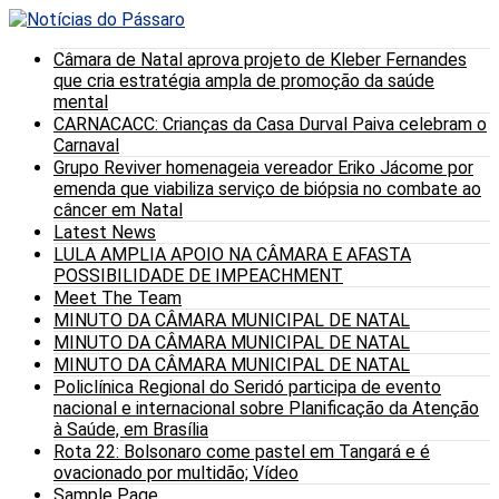
Câmara de Natal aprova projeto de Kleber Fernandes
que cria estratégia ampla de promoção da saúde
mental
CARNACACC: Crianças da Casa Durval Paiva celebram o
Carnaval
Grupo Reviver homenageia vereador Eriko Jácome por
emenda que viabiliza serviço de biópsia no combate ao
câncer em Natal
Latest News
LULA AMPLIA APOIO NA CÂMARA E AFASTA
POSSIBILIDADE DE IMPEACHMENT
Meet The Team
MINUTO DA CÂMARA MUNICIPAL DE NATAL
MINUTO DA CÂMARA MUNICIPAL DE NATAL
MINUTO DA CÂMARA MUNICIPAL DE NATAL
Policlínica Regional do Seridó participa de evento
nacional e internacional sobre Planificação da Atenção
à Saúde, em Brasília
Rota 22: Bolsonaro come pastel em Tangará e é
ovacionado por multidão; Vídeo
Sample Page