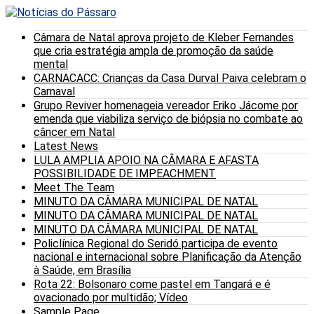
Câmara de Natal aprova projeto de Kleber Fernandes
que cria estratégia ampla de promoção da saúde
mental
CARNACACC: Crianças da Casa Durval Paiva celebram o
Carnaval
Grupo Reviver homenageia vereador Eriko Jácome por
emenda que viabiliza serviço de biópsia no combate ao
câncer em Natal
Latest News
LULA AMPLIA APOIO NA CÂMARA E AFASTA
POSSIBILIDADE DE IMPEACHMENT
Meet The Team
MINUTO DA CÂMARA MUNICIPAL DE NATAL
MINUTO DA CÂMARA MUNICIPAL DE NATAL
MINUTO DA CÂMARA MUNICIPAL DE NATAL
Policlínica Regional do Seridó participa de evento
nacional e internacional sobre Planificação da Atenção
à Saúde, em Brasília
Rota 22: Bolsonaro come pastel em Tangará e é
ovacionado por multidão; Vídeo
Sample Page