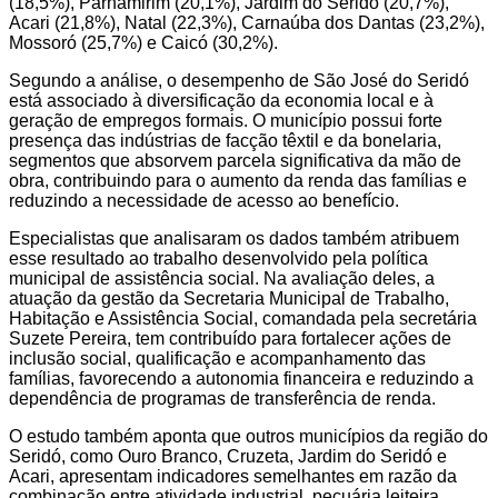
(18,5%), Parnamirim (20,1%), Jardim do Seridó (20,7%),
Acari (21,8%), Natal (22,3%), Carnaúba dos Dantas (23,2%),
Mossoró (25,7%) e Caicó (30,2%).
Segundo a análise, o desempenho de São José do Seridó
está associado à diversificação da economia local e à
geração de empregos formais. O município possui forte
presença das indústrias de facção têxtil e da bonelaria,
segmentos que absorvem parcela significativa da mão de
obra, contribuindo para o aumento da renda das famílias e
reduzindo a necessidade de acesso ao benefício.
Especialistas que analisaram os dados também atribuem
esse resultado ao trabalho desenvolvido pela política
municipal de assistência social. Na avaliação deles, a
atuação da gestão da Secretaria Municipal de Trabalho,
Habitação e Assistência Social, comandada pela secretária
Suzete Pereira, tem contribuído para fortalecer ações de
inclusão social, qualificação e acompanhamento das
famílias, favorecendo a autonomia financeira e reduzindo a
dependência de programas de transferência de renda.
O estudo também aponta que outros municípios da região do
Seridó, como Ouro Branco, Cruzeta, Jardim do Seridó e
Acari, apresentam indicadores semelhantes em razão da
combinação entre atividade industrial, pecuária leiteira,