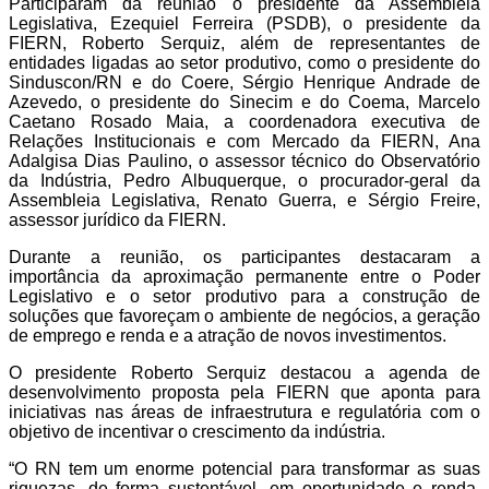
Participaram da reunião o presidente da Assembleia
Legislativa, Ezequiel Ferreira (PSDB), o presidente da
FIERN, Roberto Serquiz, além de representantes de
entidades ligadas ao setor produtivo, como o presidente do
Sinduscon/RN e do Coere, Sérgio Henrique Andrade de
Azevedo, o presidente do Sinecim e do Coema, Marcelo
Caetano Rosado Maia, a coordenadora executiva de
Relações Institucionais e com Mercado da FIERN, Ana
Adalgisa Dias Paulino, o assessor técnico do Observatório
da Indústria, Pedro Albuquerque, o procurador-geral da
Assembleia Legislativa, Renato Guerra, e Sérgio Freire,
assessor jurídico da FIERN.
Durante a reunião, os participantes destacaram a
importância da aproximação permanente entre o Poder
Legislativo e o setor produtivo para a construção de
soluções que favoreçam o ambiente de negócios, a geração
de emprego e renda e a atração de novos investimentos.
O presidente Roberto Serquiz destacou a agenda de
desenvolvimento proposta pela FIERN que aponta para
iniciativas nas áreas de infraestrutura e regulatória com o
objetivo de incentivar o crescimento da indústria.
“O RN tem um enorme potencial para transformar as suas
riquezas, de forma sustentável, em oportunidade e renda