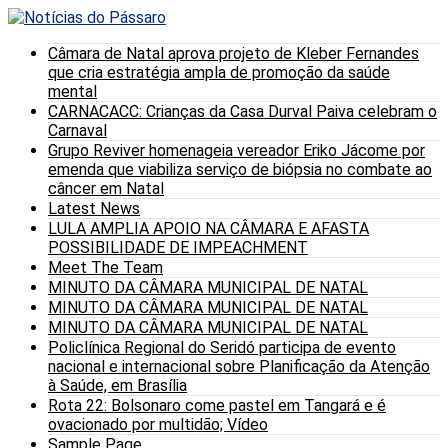
Câmara de Natal aprova projeto de Kleber Fernandes
que cria estratégia ampla de promoção da saúde
mental
CARNACACC: Crianças da Casa Durval Paiva celebram o
Carnaval
Grupo Reviver homenageia vereador Eriko Jácome por
emenda que viabiliza serviço de biópsia no combate ao
câncer em Natal
Latest News
LULA AMPLIA APOIO NA CÂMARA E AFASTA
POSSIBILIDADE DE IMPEACHMENT
Meet The Team
MINUTO DA CÂMARA MUNICIPAL DE NATAL
MINUTO DA CÂMARA MUNICIPAL DE NATAL
MINUTO DA CÂMARA MUNICIPAL DE NATAL
Policlínica Regional do Seridó participa de evento
nacional e internacional sobre Planificação da Atenção
à Saúde, em Brasília
Rota 22: Bolsonaro come pastel em Tangará e é
ovacionado por multidão; Vídeo
Sample Page