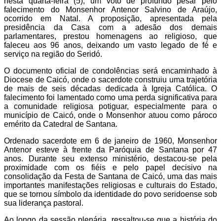
nesta quarta-feira (5), um voto de profundo pesar pelo
falecimento do Monsenhor Antenor Salvino de Araújo,
ocorrido em Natal. A proposição, apresentada pela
presidência da Casa com a adesão dos demais
parlamentares, prestou homenagens ao religioso, que
faleceu aos 96 anos, deixando um vasto legado de fé e
serviço na região do Seridó.
O documento oficial de condolências será encaminhado à
Diocese de Caicó, onde o sacerdote construiu uma trajetória
de mais de seis décadas dedicada à Igreja Católica. O
falecimento foi lamentado como uma perda significativa para
a comunidade religiosa potiguar, especialmente para o
município de Caicó, onde o Monsenhor atuou como pároco
emérito da Catedral de Santana.
Ordenado sacerdote em 6 de janeiro de 1960, Monsenhor
Antenor esteve à frente da Paróquia de Santana por 47
anos. Durante seu extenso ministério, destacou-se pela
proximidade com os fiéis e pelo papel decisivo na
consolidação da Festa de Santana de Caicó, uma das mais
importantes manifestações religiosas e culturais do Estado,
que se tornou símbolo da identidade do povo seridoense sob
sua liderança pastoral.
Ao longo da sessão plenária, ressaltou-se que a história do