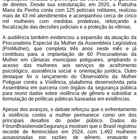
de direitos. Desde sua estruturação, em 2020, a Patrulha
Maria da Penha conta com 125 policiais militares, realizou
mais de 43 mil atendimentos e acompanhou cerca de cinco
mil mulheres com medidas protetivas, reforçando a
fiscalização das decisões judiciais e a proteção às vítimas.
A audiência também evidenciou a expansão da atuação da
Procuradoria Especial da Mulher da Assembleia Legislativa
(ProMulher), que completa três anos neste mês e já
contribuiu para a implantação de 60 Procuradorias da
Mulher em câmaras municipais potiguares, ampliando o
acesso das mulheres aos serviços de acolhimento
psicológico, assistência social e orientação jurídica. Outro
destaque foi o lançamento do Observatório da Mulher
Potiguar contra a Violência, plataforma desenvolvida pela
Assembleia em parceria com órgãos da segurança pública
para reunir dados sobre violência de gênero e subsidiar a
formulação de políticas públicas baseadas em evidências.
Apesar dos avanços, o debate reforçou que o enfrentamento
à violência contra a mulher permanece como um dos
principais desafios do poder público. Dados do
FórumBrasileirodeSegurança mostram que o Brasil registrou
recorde de feminicídios em 2024, com 1.492 mulheres
assassinadas por razões de gênero, enquanto o