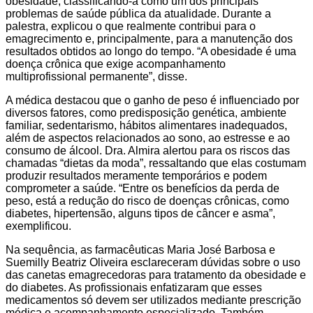
obesidade, classificando-a como um dos principais
problemas de saúde pública da atualidade. Durante a
palestra, explicou o que realmente contribui para o
emagrecimento e, principalmente, para a manutenção dos
resultados obtidos ao longo do tempo. “A obesidade é uma
doença crônica que exige acompanhamento
multiprofissional permanente”, disse.
A médica destacou que o ganho de peso é influenciado por
diversos fatores, como predisposição genética, ambiente
familiar, sedentarismo, hábitos alimentares inadequados,
além de aspectos relacionados ao sono, ao estresse e ao
consumo de álcool. Dra. Almira alertou para os riscos das
chamadas “dietas da moda”, ressaltando que elas costumam
produzir resultados meramente temporários e podem
comprometer a saúde. “Entre os benefícios da perda de
peso, está a redução do risco de doenças crônicas, como
diabetes, hipertensão, alguns tipos de câncer e asma”,
exemplificou.
Na sequência, as farmacêuticas Maria José Barbosa e
Suemilly Beatriz Oliveira esclareceram dúvidas sobre o uso
das canetas emagrecedoras para tratamento da obesidade e
do diabetes. As profissionais enfatizaram que esses
medicamentos só devem ser utilizados mediante prescrição
médica e acompanhamento especializado. Também