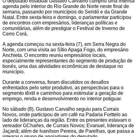
O deputado estadual Gustavo Carvalho cumpriu uma intensa
agenda pelo interior do Rio Grande do Norte neste final de
semana, passando por municípios do Seridó e da Grande
Natal. Entre sexta-feira e domingo, o parlamentar participou
de encontros com empresários, lideranças políticas e
comunitárias, além de prestigiar o Festival de Inverno de
Cerro Corá.
A agenda começou na sexta-feira (7), em Serra Negra do
Norte, com uma visita ao Sítio Apaga Fogo, do empresário
Anchieta. O encontro reuniu empresários locais,
especialmente representantes do segmento de produção de
bonés, uma das atividades econômicas de destaque no
município.
Durante a conversa, foram discutidos os desafios
enfrentados pelo setor produtivo, as perspectivas para o
segmento têxtil e caminhos para estimular a geração de
emprego, renda e desenvolvimento no interior potiguar.
No sábado (8), Gustavo Carvalho seguiu para Currais
Novos, onde participou de um café na Padaria Forttelo ao
lado de lideranças da região. Entre os presentes estavam o
vereador GCharles, de Currais Novos; Evanuel, liderança de
Jaçanã; além de Ivanilson Pereira, de Parelhas, que passa a
integrar o grupo de apoiadores do deputado.