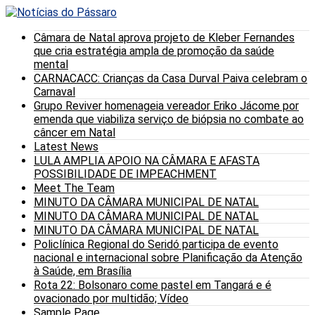
Câmara de Natal aprova projeto de Kleber Fernandes
que cria estratégia ampla de promoção da saúde
mental
CARNACACC: Crianças da Casa Durval Paiva celebram o
Carnaval
Grupo Reviver homenageia vereador Eriko Jácome por
emenda que viabiliza serviço de biópsia no combate ao
câncer em Natal
Latest News
LULA AMPLIA APOIO NA CÂMARA E AFASTA
POSSIBILIDADE DE IMPEACHMENT
Meet The Team
MINUTO DA CÂMARA MUNICIPAL DE NATAL
MINUTO DA CÂMARA MUNICIPAL DE NATAL
MINUTO DA CÂMARA MUNICIPAL DE NATAL
Policlínica Regional do Seridó participa de evento
nacional e internacional sobre Planificação da Atenção
à Saúde, em Brasília
Rota 22: Bolsonaro come pastel em Tangará e é
ovacionado por multidão; Vídeo
Sample Page