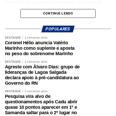
ações concretas e resultados que reforçam seu
intensificando sua agenda pelo estado. Com atuação
compromisso com o desenvolvimento do Rio Grande do
voltada para o municipalismo e a defesa de investimentos
CONTINUE LENDO
Norte. Um mandato presente, atuante e comprometido em
para os municípios potiguares, Benes tem reforçado o
fazer a diferença na vida dos potiguares.
compromisso de continuar trabalhando pelo
desenvolvimento do Rio Grande do Norte.
POPULARES
DESTAQUE
2 semanas atrás
A mobilização em Macaíba representa mais um passo na
Coronel Hélio anuncia Valério
construção de uma campanha que busca ampliar sua
Marinho como suplente e aposta
presença em todas as regiões do estado, fortalecendo o
no peso do sobrenome Marinho
diálogo com a população e reafirmando o compromisso
DESTAQUE
2 semanas atrás
com o futuro dos potiguares.
Agreste com Álvaro Dias: grupo de
lideranças de Lagoa Salgada
declara apoio à pré-candidatura ao
Governo do RN
DESTAQUE
2 semanas atrás
Pesquisa vira alvo de
questionamentos após Cadu abrir
quase 10 pontos aparecer em 1º e
Samanda saltar para o 2º lugar no