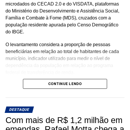
microdados do CECAD 2.0 e do VISDATA, plataformas
do Ministério do Desenvolvimento e Assistência Social,
Família e Combate à Fome (MDS), cruzados com a
população residente apurada pelo Censo Demográfico
do IBGE.
O levantamento considera a proporção de pessoas
beneficiárias em relação ao total de habitantes de cada
município, indicador utilizado para medir o nível de
dependência da população em relação ao programa
federal de transferência de renda.
CONTINUE LENDO
Com população de 4.558 habitantes, São José do Seridó
registra aproximadamente 620 beneficiários do Bolsa
Família, o equivalente a 13,6% da população, o menor
percentual entre os municípios potiguares analisados.
DESTAQUE
Com mais de R$ 1,2 milhão em
Na sequência aparecem Ouro Branco (16,7%), Cruzeta
(18,5%), Parnamirim (20,1%), Jardim do Seridó (20,7%),
emendas, Rafael Motta chega a