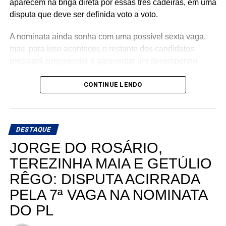
aparecem na briga direta por essas três cadeiras, em uma
disputa que deve ser definida voto a voto.
A nominata ainda sonha com uma possível sexta vaga,
mas, para isso acontecer, o restante dos candidatos
precisará surpreender e apresentar um desempenho
acima das expectativas durante a campanha.
CONTINUE LENDO
Teoricamente, Kleber Rodrigues e Cinthia, esposa de
Allyson Bezerra, pré-candidato ao Governo do Estado,
aparecem como os nomes mais fortes para liderar a
DESTAQUE
votação dentro da nominata.
JORGE DO ROSÁRIO,
Com cinco cadeiras consideradas viáveis e uma sexta
TEREZINHA MAIA E GETÚLIO
dependendo de um desempenho acima do esperado, a
RÊGO: DISPUTA ACIRRADA
briga interna do União Progressista promete ser uma das
mais interessantes da eleição para a Assembleia
PELA 7ª VAGA NA NOMINATA
Legislativa em 2026.
DO PL