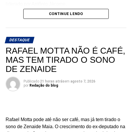
liderado por Antônio Jácome.
CONTINUE LENDO
Ao declarar seu apoio, Matheus afirmou acreditar na
experiência, nos valores e no compromisso de Antônio
Jácome com o Rio Grande do Norte. O médico, que
busca retornar à Assembleia Legislativa, segue
DESTAQUE
ampliando sua base de apoio e reunindo lideranças de
RAFAEL MOTTA NÃO É CAFÉ,
diferentes regiões e segmentos da sociedade em torno de
MAS TEM TIRADO O SONO
sua pré-candidatura.
DE ZENAIDE
Publicado
21 horas atrás
em
agosto 7, 2026
por
Redação do blog
Rafael Motta pode até não ser café, mas já tem tirado o
sono de Zenaide Maia. O crescimento do ex-deputado na