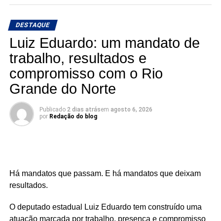
🎙️ O rádio ganha um novo espaço para o debate, a
informação e a credibilidade.
DESTAQUE
Conexão com Alex Silva: onde a notícia ganha voz e os
Luiz Eduardo: um mandato de
bastidores viram informação.
trabalho, resultados e
compromisso com o Rio
📅 Estreia: 7 de agosto
📻 104 FM do Assú
Grande do Norte
🕢 Toda sexta-feira, das 7h30 às 8h30 da manhã.
Publicado
2 dias atrás
em
agosto 6, 2026
por
Redação do blog
Há mandatos que passam. E há mandatos que deixam
resultados.
O deputado estadual Luiz Eduardo tem construído uma
atuação marcada por trabalho, presença e compromisso