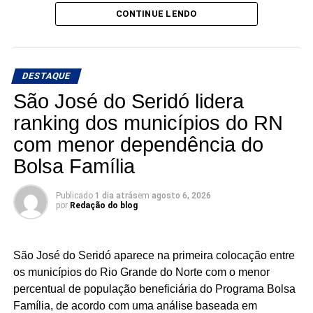
CONTINUE LENDO
Os três possuem bases e estruturas eleitorais importantes
e chegam à reta da pré-campanha buscando garantir um
lugar entre os eleitos. Com uma nominata que tem
DESTAQUE
potencial para fazer sete cadeiras, a briga pela última
vaga promete ser uma das mais acirradas da eleição para
São José do Seridó lidera
a ALRN em 2026
ranking dos municípios do RN
com menor dependência do
Bolsa Família
Publicado
1 dia atrás
em
agosto 6, 2026
por
Redação do blog
São José do Seridó aparece na primeira colocação entre
os municípios do Rio Grande do Norte com o menor
percentual de população beneficiária do Programa Bolsa
Família, de acordo com uma análise baseada em