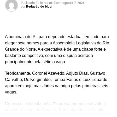
Publicado
21 horas atrás
em
agosto 7, 2026
por
Redação do blog
A nominata do PL para deputado estadual tem tudo para
eleger sete nomes para a Assembleia Legislativa do Rio
Grande do Norte. A expectativa é de uma chapa forte e
bastante competitiva, com uma disputa acirrada
principalmente pela sétima vaga.
Teoricamente, Coronel Azevedo, Adjuto Dias, Gustavo
Carvalho, Dr. Kerginaldo, Tomba Farias e Luiz Eduardo
aparecem hoje mais fortes na briga pelas primeiras seis
vagas.
Com isso, a disputa pela 7ª cadeira promete ser voto a
voto entre Jorge do Rosário, Terezinha Maia e Getúlio
Rêgo.