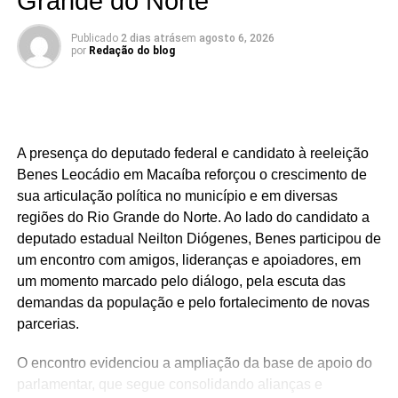
Grande do Norte
Há mandatos que passam. E há mandatos que deixam
Publicado
2 dias atrás
em
agosto 6, 2026
por
Redação do blog
resultados.
O deputado estadual Luiz Eduardo tem construído uma
atuação marcada por trabalho, presença e compromisso
com o povo potiguar. Os números apresentados não são
A presença do deputado federal e candidato à reeleição
apenas estatísticas: representam segurança fortalecida,
Benes Leocádio em Macaíba reforçou o crescimento de
cultura valorizada, entidades beneficiadas, municípios
sua articulação política no município e em diversas
atendidos e uma atuação parlamentar que alcança quem
regiões do Rio Grande do Norte. Ao lado do candidato a
mais precisa.
deputado estadual Neilton Diógenes, Benes participou de
São centenas de requerimentos, dezenas de patrimônios
um encontro com amigos, lideranças e apoiadores, em
culturais reconhecidos, organizações apoiadas e
um momento marcado pelo diálogo, pela escuta das
investimentos que chegam aos municípios por meio de
demandas da população e pelo fortalecimento de novas
emendas parlamentares. Um trabalho que demonstra que
parcerias.
fazer política é transformar demandas em soluções.
O encontro evidenciou a ampliação da base de apoio do
Mais do que discursos, Luiz Eduardo tem apresentado
parlamentar, que segue consolidando alianças e