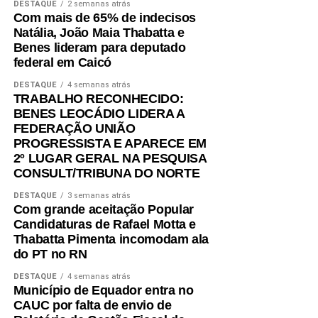
DESTAQUE
2 semanas atrás
Com mais de 65% de indecisos
Natália, João Maia Thabatta e
Benes lideram para deputado
federal em Caicó
DESTAQUE
4 semanas atrás
TRABALHO RECONHECIDO:
BENES LEOCÁDIO LIDERA A
FEDERAÇÃO UNIÃO
PROGRESSISTA E APARECE EM
2º LUGAR GERAL NA PESQUISA
CONSULT/TRIBUNA DO NORTE
DESTAQUE
3 semanas atrás
Com grande aceitação Popular
Candidaturas de Rafael Motta e
Thabatta Pimenta incomodam ala
do PT no RN
DESTAQUE
4 semanas atrás
Município de Equador entra no
CAUC por falta de envio de