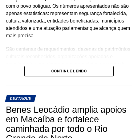
com o povo potiguar. Os números apresentados não são
apenas estatísticas: representam segurança fortalecida,
cultura valorizada, entidades beneficiadas, municípios
atendidos e uma atuação parlamentar que alcança quem
mais precisa.
São centenas de requerimentos, dezenas de patrimônios
culturais reconhecidos, organizações apoiadas e
investimentos que chegam aos municípios por meio de
emendas parlamentares. Um trabalho que demonstra que
CONTINUE LENDO
fazer política é transformar demandas em soluções.
Mais do que discursos, Luiz Eduardo tem apresentado
DESTAQUE
ações concretas e resultados que reforçam seu
compromisso com o desenvolvimento do Rio Grande do
Benes Leocádio amplia apoios
Norte. Um mandato presente, atuante e comprometido em
em Macaíba e fortalece
fazer a diferença na vida dos potiguares.
caminhada por todo o Rio
KALLYANNO MOTA Emilson Santos Luiz Eduardo