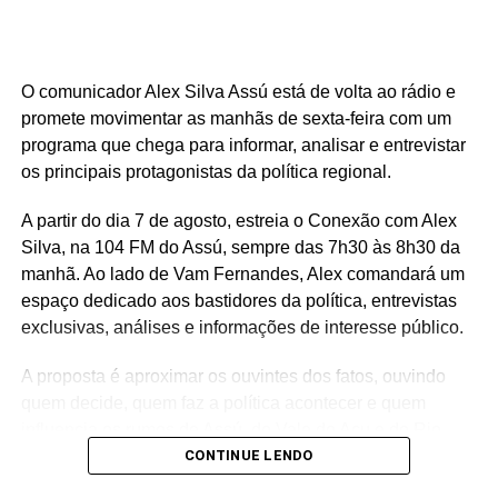
conjunto de investimentos que ultrapassa R$ 25 milhões
destinados à região do Seridó, contemplando áreas como
saúde, infraestrutura, educação, esporte e cultura. Ao
O comunicador Alex Silva Assú está de volta ao rádio e
longo do mandato, Rafael também levou recursos para
promete movimentar as manhãs de sexta-feira com um
municípios de todas as regiões do Rio Grande do Norte,
programa que chega para informar, analisar e entrevistar
consolidando uma atuação parlamentar marcada pela
os principais protagonistas da política regional.
presença nos municípios e por investimentos que
continuam gerando benefícios para a população.
A partir do dia 7 de agosto, estreia o Conexão com Alex
Silva, na 104 FM do Assú, sempre das 7h30 às 8h30 da
manhã. Ao lado de Vam Fernandes, Alex comandará um
espaço dedicado aos bastidores da política, entrevistas
exclusivas, análises e informações de interesse público.
A proposta é aproximar os ouvintes dos fatos, ouvindo
quem decide, quem faz a política acontecer e quem
influencia os rumos de Assú, do Vale do Açu e do Rio
Grande do Norte.
CONTINUE LENDO