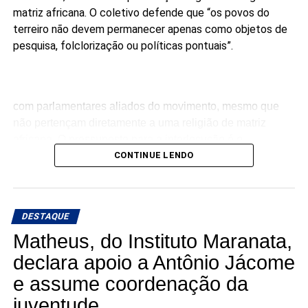
matriz africana. O coletivo defende que “os povos do
terreiro não devem permanecer apenas como objetos de
pesquisa, folclorização ou políticas pontuais”.
com parlamentares aliados do movimento, mesmo que
não pertençam diretamente a uma religião de matriz
africana. O pressuposto para a interlocução é o
compromisso público com a agenda da articulação.
CONTINUE LENDO
“Ninguém pode falar melhor por nós do que nós mesmos.
Enquanto não tivermos macumbeiros e macumbeiras
DESTAQUE
ocupando os parlamentos, continuaremos sendo
lembrados apenas em momentos pontuais”, dizem os
Matheus, do Instituto Maranata,
candidatos à Câmara.
declara apoio a Antônio Jácome
e assume coordenação da
A articulação reúne seis candidatos à Câmara dos
Deputados:
juventude