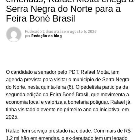
Acari (21,8%), Natal (22,3%), Carnaúba dos Dantas
Serra Negra do Norte para a
(23,2%), Mossoró (25,7%) e Caicó (30,2%).
Feira Boné Brasil
Segundo a análise, o desempenho de São José do
Seridó está associado à diversificação da economia local
Publicado
2 dias atrás
em
agosto 6, 2026
por
Redação do blog
e à geração de empregos formais. O município possui
forte presença das indústrias de facção têxtil e da
bonelaria, segmentos que absorvem parcela significativa
da mão de obra, contribuindo para o aumento da renda
das famílias e reduzindo a necessidade de acesso ao
O candidato a senador pelo PDT, Rafael Motta, tem
benefício.
agenda prevista para visitar o município de Serra Negra
do Norte, nesta quinta-feira (6). O pedetista participa da
Especialistas que analisaram os dados também atribuem
segunda edição da Feira Boné Brasil, que movimenta a
esse resultado ao trabalho desenvolvido pela política
economia local e valoriza a bonelaria potiguar. Rafael já
municipal de assistência social. Na avaliação deles, a
tinha visitado o evento no primeiro ano da iniciativa, em
atuação da gestão da Secretaria Municipal de Trabalho,
2025.
Habitação e Assistência Social, comandada pela
secretária Suzete Pereira, tem contribuído para fortalecer
Rafael tem serviço prestado na cidade. Com mais de R$
ações de inclusão social, qualificação e
1,2 milhão em emendas, o ex-deputado tem um legado