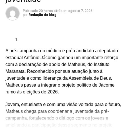
Publicado
20 horas atrás
em
agosto 7, 2026
por
Redação do blog
Adriano Fiúza (DF)
Mãe Su de Nanã (SP)
Renato Fonseca (PE)
A pré-campanha do médico e pré-candidato a deputado
Wesley Mendes (BA)
estadual Antônio Jácome ganhou um importante reforço
Mãe Bernadete de Oxóssi (BA)
com a declaração de apoio de Matheus, do Instituto
Ariane Magalhães (RJ)
Maranata. Reconhecido por sua atuação junto à
juventude e como liderança da Assembleia de Deus,
Matheus passa a integrar o projeto político de Jácome
rumo às eleições de 2026.
O PSOL afirma ser a favor da liberdade religiosa e
combate o racismo religioso. Segundo a sigla, entre seus
Jovem, entusiasta e com uma visão voltada para o futuro,
filiados, há pessoas que se candidataram em defesa da
Matheus chega para coordenar a juventude da pré-
causa, sendo esta uma iniciativa desenvolvida por esse
campanha, fortalecendo o diálogo com os jovens e
conjunto de candidatos.
ampliando a participação desse segmento no projeto