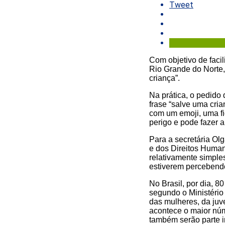
Tweet
Com objetivo de facil
Rio Grande do Norte,
criança”.
Na prática, o pedido 
frase “salve uma cri
com um emoji, uma fi
perigo e pode fazer 
Para a secretária Ol
e dos Direitos Human
relativamente simple
estiverem percebendo
No Brasil, por dia, 8
segundo o Ministério
das mulheres, da juv
acontece o maior núm
também serão parte i