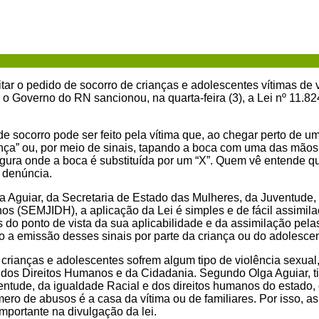
itar o pedido de socorro de crianças e adolescentes vítimas de 
 o Governo do RN sancionou, na quarta-feira (3), a Lei nº 11.8
de socorro pode ser feito pela vítima que, ao chegar perto de um 
ança” ou, por meio de sinais, tapando a boca com uma das mãos 
gura onde a boca é substituída por um “X”. Quem vê entende qu
a denúncia.
ga Aguiar, da Secretaria de Estado das Mulheres, da Juventude,
os (SEMJIDH), a aplicação da Lei é simples e de fácil assimila
s do ponto de vista da sua aplicabilidade e da assimilação pel
 a emissão desses sinais por parte da criança ou do adolescent
0 crianças e adolescentes sofrem algum tipo de violência sexual, 
 dos Direitos Humanos e da Cidadania. Segundo Olga Aguiar, tit
entude, da igualdade Racial e dos direitos humanos do estado, 
ero de abusos é a casa da vítima ou de familiares. Por isso, a
mportante na divulgação da lei.