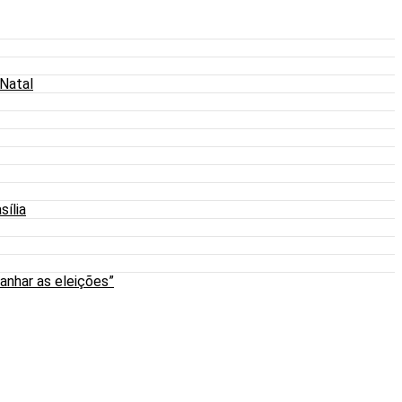
 Natal
sília
anhar as eleições”