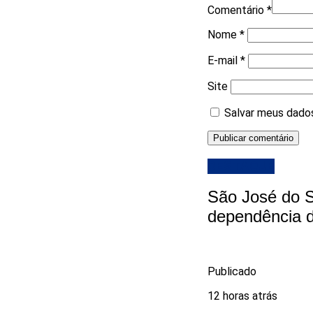
Comentário
*
Nome
*
E-mail
*
Site
Salvar meus dados
DESTAQUE
São José do S
dependência d
Publicado
12 horas atrás