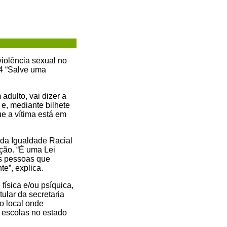
violência sexual no
24 “Salve uma
adulto, vai dizer a
e, mediante bilhete
e a vítima está em
 da Igualdade Racial
ção. “É uma Lei
as pessoas que
e”, explica.
física e/ou psíquica,
ular da secretaria
o local onde
s escolas no estado