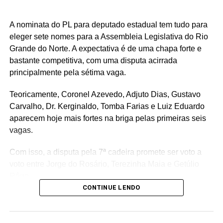
A nominata do PL para deputado estadual tem tudo para
eleger sete nomes para a Assembleia Legislativa do Rio
Grande do Norte. A expectativa é de uma chapa forte e
bastante competitiva, com uma disputa acirrada
principalmente pela sétima vaga.
Teoricamente, Coronel Azevedo, Adjuto Dias, Gustavo
Carvalho, Dr. Kerginaldo, Tomba Farias e Luiz Eduardo
aparecem hoje mais fortes na briga pelas primeiras seis
vagas.
Com isso, a disputa pela 7ª cadeira promete ser voto a
voto entre Jorge do Rosário, Terezinha Maia e Getúlio
Rêgo.
CONTINUE LENDO
Os três possuem bases e estruturas eleitorais importantes
e chegam à reta da pré-campanha buscando garantir um
lugar entre os eleitos. Com uma nominata que tem