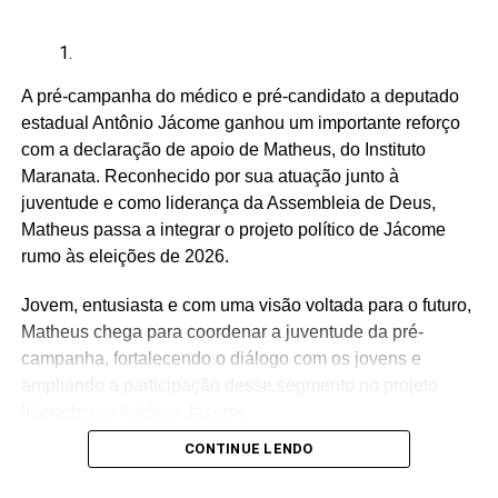
Mãe Su de Nanã (SP)
Renato Fonseca (PE)
A pré-campanha do médico e pré-candidato a deputado
Wesley Mendes (BA)
estadual Antônio Jácome ganhou um importante reforço
Mãe Bernadete de Oxóssi (BA)
com a declaração de apoio de Matheus, do Instituto
Ariane Magalhães (RJ)
Maranata. Reconhecido por sua atuação junto à
juventude e como liderança da Assembleia de Deus,
Matheus passa a integrar o projeto político de Jácome
rumo às eleições de 2026.
O PSOL afirma ser a favor da liberdade religiosa e
combate o racismo religioso. Segundo a sigla, entre seus
Jovem, entusiasta e com uma visão voltada para o futuro,
filiados, há pessoas que se candidataram em defesa da
Matheus chega para coordenar a juventude da pré-
causa, sendo esta uma iniciativa desenvolvida por esse
campanha, fortalecendo o diálogo com os jovens e
conjunto de candidatos.
ampliando a participação desse segmento no projeto
liderado por Antônio Jácome.
CONTINUE LENDO
Ao declarar seu apoio, Matheus afirmou acreditar na
experiência, nos valores e no compromisso de Antônio