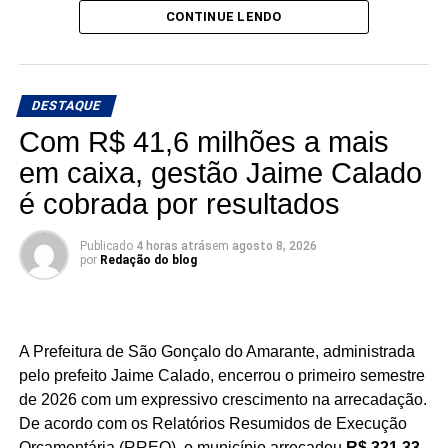
CONTINUE LENDO
a Assembleia Legislativa. Para o parlamentar, os
números representam o reconhecimento de uma trajetória
política construída ao longo de décadas e servem como
estímulo para intensificar o diálogo com a população
DESTAQUE
durante a caminhada rumo ao 10º mandato.
Com R$ 41,6 milhões a mais
em caixa, gestão Jaime Calado
“Recebo esse resultado com muita humildade e,
principalmente, como combustível para continuar
é cobrada por resultados
trabalhando. Pesquisa é um retrato de um
momento, mas o que realmente importa é
Publicado
4 horas atrás
em
agosto 8, 2026
continuar presente nos municípios, ouvindo as
por
Redação do blog
pessoas e buscando soluções para as demandas
do nosso Estado. Vamos seguir trabalhando e
conversando com o povo para construir essa
A Prefeitura de São Gonçalo do Amarante, administrada
caminhada rumo ao nosso 10º mandato”, afirmou
pelo prefeito Jaime Calado, encerrou o primeiro semestre
Nelter.
de 2026 com um expressivo crescimento na arrecadação.
De acordo com os Relatórios Resumidos de Execução
Orçamentária (RREO), o município arrecadou
R$ 321,33