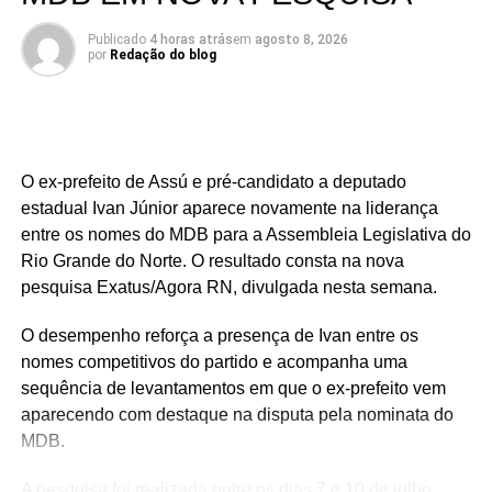
receitas intraorçamentárias, que registraram crescimento
Publicado
4 horas atrás
em
agosto 8, 2026
significativo tanto na arrecadação quanto na previsão
por
Redação do blog
anual.
Com mais recursos disponíveis em caixa, cresce também
a expectativa da população para que esse reforço
financeiro seja convertido em obras, melhoria dos
O ex-prefeito de Assú e pré-candidato a deputado
serviços públicos, investimentos em infraestrutura e
estadual Ivan Júnior aparece novamente na liderança
ações que tragam resultados concretos para os
entre os nomes do MDB para a Assembleia Legislativa do
moradores de São Gonçalo do Amarante.
Rio Grande do Norte. O resultado consta na nova
pesquisa Exatus/Agora RN, divulgada nesta semana.
O desempenho reforça a presença de Ivan entre os
nomes competitivos do partido e acompanha uma
sequência de levantamentos em que o ex-prefeito vem
aparecendo com destaque na disputa pela nominata do
MDB.
A pesquisa foi realizada entre os dias 7 e 10 de julho,