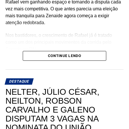
Rafael vem ganhando espaço e tornando a disputa cada
vez mais competitiva. O que antes parecia uma eleição
mais tranquila para Zenaide agora começa a exigir
atenção redobrada.
Nos bastidores, o crescimento de Rafael já é tratado
como um dos principais movimentos da corrida pelo
Senado no RN.
CONTINUE LENDO
DESTAQUE
NELTER, JÚLIO CÉSAR,
NEILTON, ROBSON
CARVALHO E GALENO
DISPUTAM 3 VAGAS NA
NOMINATA DO UNIÃO