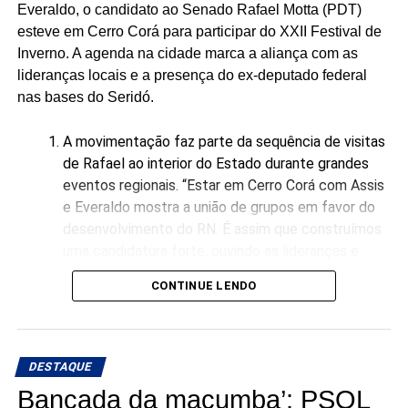
Everaldo, o candidato ao Senado Rafael Motta (PDT)
acompanhamento da pré-campanha.
esteve em Cerro Corá para participar do XXII Festival de
Inverno. A agenda na cidade marca a aliança com as
Para Ivan, o resultado é mais um estímulo para continuar
lideranças locais e a presença do ex-deputado federal
percorrendo o estado e apresentando suas propostas. “É
nas bases do Seridó.
o reconhecimento de quem conhece o trabalho, sabe o
que já fizemos e acredita que podemos fazer muito mais
A movimentação faz parte da sequência de visitas
pelo Rio Grande do Norte”, afirmou o pré-candidato em
de Rafael ao interior do Estado durante grandes
publicação nas redes sociais.
eventos regionais. “Estar em Cerro Corá com Assis
e Everaldo mostra a união de grupos em favor do
A nova pesquisa reforça, portanto, o momento de
desenvolvimento do RN. É assim que construímos
crescimento da pré-candidatura de Ivan Júnior, que busca
uma candidatura forte, ouvindo as lideranças e
transformar a experiência acumulada em dois mandatos à
garantindo representatividade direta para o
frente da Prefeitura de Assú em um projeto de
CONTINUE LENDO
município no Senado”, declarou Rafael Motta.
representação estadual.
DESTAQUE
Bancada da macumba’: PSOL