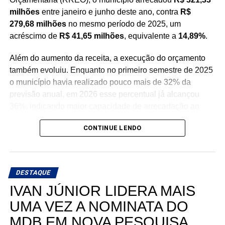
milhões
entre janeiro e junho deste ano, contra
R$
279,68 milhões
no mesmo período de 2025, um
acréscimo de
R$ 41,65 milhões
, equivalente a
14,89%
.
Além do aumento da receita, a execução do orçamento
também evoluiu. Enquanto no primeiro semestre de 2025
o município havia realizado pouco mais de 32% da
previsão anual, em 2026 esse percentual já alcançou
36%, indicando maior capacidade de arrecadação ao
longo do exercício.
CONTINUE LENDO
Um dos principais fatores para esse crescimento foi o
aumento das transferências de capital, especialmente
dos recursos provenientes da União. Os repasses
DESTAQUE
federais nessa modalidade praticamente dobraram em
IVAN JÚNIOR LIDERA MAIS
relação ao ano passado, fortalecendo a capacidade
financeira da administração municipal.
UMA VEZ A NOMINATA DO
MDB EM NOVA PESQUISA
Outro indicador que apresentou forte expansão foi o das