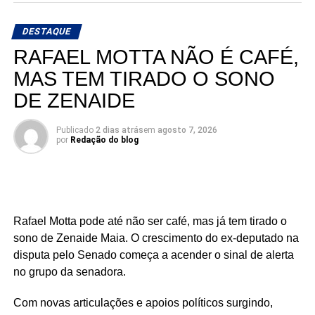
Jácome com o Rio Grande do Norte. O médico, que
busca retornar à Assembleia Legislativa, segue
DESTAQUE
ampliando sua base de apoio e reunindo lideranças de
RAFAEL MOTTA NÃO É CAFÉ,
diferentes regiões e segmentos da sociedade em torno de
MAS TEM TIRADO O SONO
sua pré-candidatura.
DE ZENAIDE
Publicado
2 dias atrás
em
agosto 7, 2026
por
Redação do blog
Rafael Motta pode até não ser café, mas já tem tirado o
sono de Zenaide Maia. O crescimento do ex-deputado na
disputa pelo Senado começa a acender o sinal de alerta
no grupo da senadora.
Com novas articulações e apoios políticos surgindo,