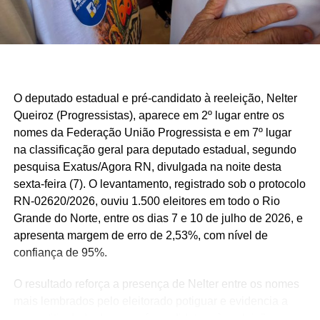
O deputado estadual e pré-candidato à reeleição, Nelter
Queiroz (Progressistas), aparece em 2º lugar entre os
nomes da Federação União Progressista e em 7º lugar
na classificação geral para deputado estadual, segundo
pesquisa Exatus/Agora RN, divulgada na noite desta
sexta-feira (7). O levantamento, registrado sob o protocolo
RN-02620/2026, ouviu 1.500 eleitores em todo o Rio
Grande do Norte, entre os dias 7 e 10 de julho de 2026, e
apresenta margem de erro de 2,53%, com nível de
confiança de 95%.
O resultado reforça a presença de Nelter entre os nomes
mais lembrados pelo eleitorado potiguar e evidencia a
competitividade de sua pré-candidatura à reeleição para