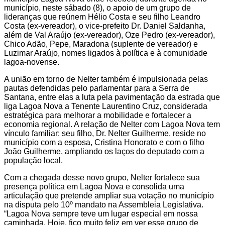
município, neste sábado (8), o apoio de um grupo de
lideranças que reúnem Hélio Costa e seu filho Leandro
Costa (ex-vereador), o vice-prefeito Dr. Daniel Saldanha,
além de Val Araújo (ex-vereador), Oze Pedro (ex-vereador),
Chico Adão, Pepe, Maradona (suplente de vereador) e
Luzimar Araújo, nomes ligados à política e à comunidade
lagoa-novense.
A união em torno de Nelter também é impulsionada pelas
pautas defendidas pelo parlamentar para a Serra de
Santana, entre elas a luta pela pavimentação da estrada que
liga Lagoa Nova a Tenente Laurentino Cruz, considerada
estratégica para melhorar a mobilidade e fortalecer a
economia regional. A relação de Nelter com Lagoa Nova tem
vínculo familiar: seu filho, Dr. Nelter Guilherme, reside no
município com a esposa, Cristina Honorato e com o filho
João Guilherme, ampliando os laços do deputado com a
população local.
Com a chegada desse novo grupo, Nelter fortalece sua
presença política em Lagoa Nova e consolida uma
articulação que pretende ampliar sua votação no município
na disputa pelo 10º mandato na Assembleia Legislativa.
“Lagoa Nova sempre teve um lugar especial em nossa
caminhada. Hoje, fico muito feliz em ver esse grupo de