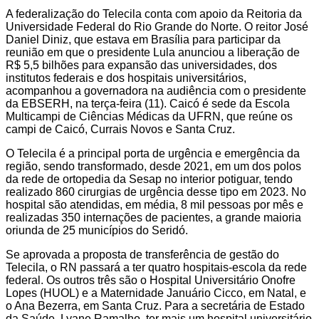
A federalização do Telecila conta com apoio da Reitoria da
Universidade Federal do Rio Grande do Norte. O reitor José
Daniel Diniz, que estava em Brasília para participar da
reunião em que o presidente Lula anunciou a liberação de
R$ 5,5 bilhões para expansão das universidades, dos
institutos federais e dos hospitais universitários,
acompanhou a governadora na audiência com o presidente
da EBSERH, na terça-feira (11). Caicó é sede da Escola
Multicampi de Ciências Médicas da UFRN, que reúne os
campi de Caicó, Currais Novos e Santa Cruz.
O Telecila é a principal porta de urgência e emergência da
região, sendo transformado, desde 2021, em um dos polos
da rede de ortopedia da Sesap no interior potiguar, tendo
realizado 860 cirurgias de urgência desse tipo em 2023. No
hospital são atendidas, em média, 8 mil pessoas por mês e
realizadas 350 internações de pacientes, a grande maioria
oriunda de 25 municípios do Seridó.
Se aprovada a proposta de transferência de gestão do
Telecila, o RN passará a ter quatro hospitais-escola da rede
federal. Os outros três são o Hospital Universitário Onofre
Lopes (HUOL) e a Maternidade Januário Cicco, em Natal, e
o Ana Bezerra, em Santa Cruz. Para a secretária de Estado
da Saúde, Lyane Ramalho, ter mais um hospital universitário