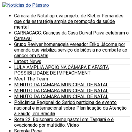
Câmara de Natal aprova projeto de Kleber Fernandes
que cria estratégia ampla de promoção da saúde
mental
CARNACACC: Crianças da Casa Durval Paiva celebram o
Carnaval
Grupo Reviver homenageia vereador Eriko Jácome por
emenda que viabiliza serviço de biópsia no combate ao
câncer em Natal
Latest News
LULA AMPLIA APOIO NA CÂMARA E AFASTA
POSSIBILIDADE DE IMPEACHMENT
Meet The Team
MINUTO DA CÂMARA MUNICIPAL DE NATAL
MINUTO DA CÂMARA MUNICIPAL DE NATAL
MINUTO DA CÂMARA MUNICIPAL DE NATAL
Policlínica Regional do Seridó participa de evento
nacional e internacional sobre Planificação da Atenção
à Saúde, em Brasília
Rota 22: Bolsonaro come pastel em Tangará e é
ovacionado por multidão; Vídeo
Sample Page