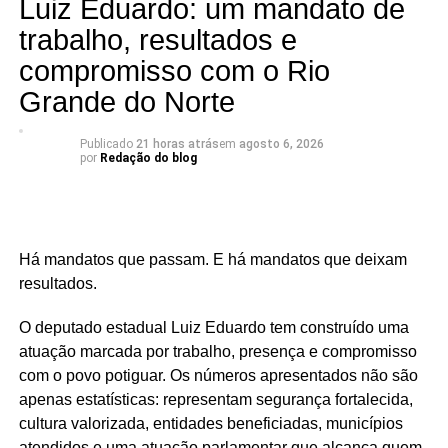
Luiz Eduardo: um mandato de
bastidores viram informação.
trabalho, resultados e
compromisso com o Rio
📅 Estreia: 7 de agosto
📻 104 FM do Assú
Grande do Norte
🕢 Toda sexta-feira, das 7h30 às 8h30 da manhã.
Publicado
21 horas atrás
em
agosto 6, 2026
por
Redação do blog
Há mandatos que passam. E há mandatos que deixam
resultados.
O deputado estadual Luiz Eduardo tem construído uma
atuação marcada por trabalho, presença e compromisso
com o povo potiguar. Os números apresentados não são
apenas estatísticas: representam segurança fortalecida,
cultura valorizada, entidades beneficiadas, municípios
atendidos e uma atuação parlamentar que alcança quem