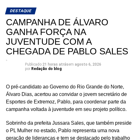
DESTAQUE
A mobilização em Macaíba representa mais um passo na
CAMPANHA DE ÁLVARO
construção de uma campanha que busca ampliar sua
presença em todas as regiões do estado, fortalecendo o
GANHA FORÇA NA
diálogo com a população e reafirmando o compromisso
JUVENTUDE COM A
com o futuro dos potiguares.
CHEGADA DE PABLO SALES
Publicado
21 horas atrás
em
agosto 6, 2026
por
Redação do blog
O pré-candidato ao Governo do Rio Grande do Norte,
Álvaro Dias, acertou ao convidar o jovem secretário de
Esportes de Extremoz, Pablo, para coordenar parte da
campanha voltada à juventude em seu projeto político.
Sobrinho da prefeita Jussara Sales, que também preside
o PL Mulher no estado, Pablo representa uma nova
geração de lideranças e tem se destacado pelo trabalho