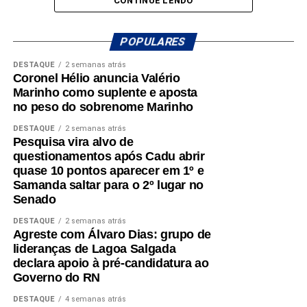
autoria que foram aprovados pela Assembleia Legislativa
CONTINUE LENDO
e transformados em leis, gerando resultados concretos
para a população do Rio Grande do Norte.
POPULARES
Entre as iniciativas apresentadas, o deputado ressaltou a
DESTAQUE
2 semanas atrás
Coronel Hélio anuncia Valério
legislação que fortaleceu a carcinicultura potiguar,
Marinho como suplente e aposta
contribuindo para a geração de cerca de três mil novos
no peso do sobrenome Marinho
empregos no estado. Também destacou leis voltadas à
inclusão e à melhoria da qualidade de vida das pessoas
DESTAQUE
2 semanas atrás
Pesquisa vira alvo de
com Transtorno do Espectro Autista, ampliando o apoio
questionamentos após Cadu abrir
não apenas às crianças autistas, mas também às suas
quase 10 pontos aparecer em 1º e
famílias.
Samanda saltar para o 2º lugar no
Senado
A defesa das pessoas com deficiência foi outro tema
DESTAQUE
2 semanas atrás
abordado durante o encontro. Gustavo reafirmou seu
Agreste com Álvaro Dias: grupo de
compromisso com o combate ao capacitismo, a promoção
lideranças de Lagoa Salgada
da inclusão e a garantia de mais oportunidades e
declara apoio à pré-candidatura ao
respeito. Também destacou iniciativas voltadas à
Governo do RN
valorização da pessoa idosa e ao enfrentamento do
DESTAQUE
4 semanas atrás