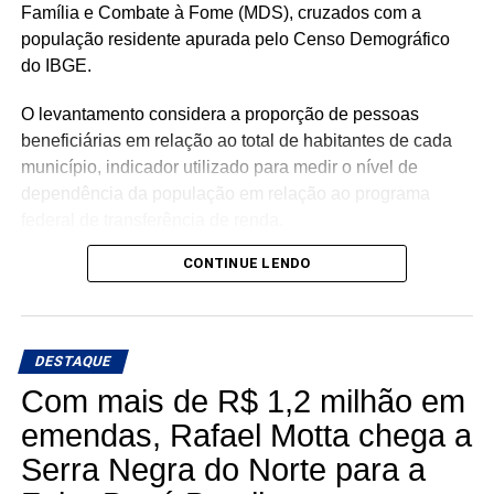
Família e Combate à Fome (MDS), cruzados com a
população residente apurada pelo Censo Demográfico
do IBGE.
O levantamento considera a proporção de pessoas
beneficiárias em relação ao total de habitantes de cada
município, indicador utilizado para medir o nível de
dependência da população em relação ao programa
federal de transferência de renda.
CONTINUE LENDO
Com população de 4.558 habitantes, São José do Seridó
registra aproximadamente 620 beneficiários do Bolsa
Família, o equivalente a 13,6% da população, o menor
percentual entre os municípios potiguares analisados.
DESTAQUE
Com mais de R$ 1,2 milhão em
Na sequência aparecem Ouro Branco (16,7%), Cruzeta
(18,5%), Parnamirim (20,1%), Jardim do Seridó (20,7%),
emendas, Rafael Motta chega a
Acari (21,8%), Natal (22,3%), Carnaúba dos Dantas
Serra Negra do Norte para a
(23,2%), Mossoró (25,7%) e Caicó (30,2%).