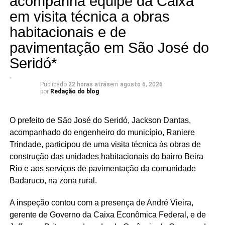
acompanha equipe da Caixa
de crescimento. Quando uma cidade cresce, toda a
em visita técnica a obras
região cresce junto”, tem afirmado Ivan durante a série de
habitacionais e de
encontros.
pavimentação em São José do
A proposta do quadro é mostrar que cada município
Seridó*
possui uma vocação própria — seja na agricultura, na
fruticultura irrigada, na produção de petróleo, no
Publicado
22 horas atrás
em
agosto 6, 2026
comércio, no turismo ou na cultura — e que o
por
Redação do blog
fortalecimento dessas atividades depende de
infraestrutura, incentivo à economia e políticas públicas
O prefeito de São José do Seridó, Jackson Dantas,
voltadas ao desenvolvimento regional.
acompanhado do engenheiro do município, Raniere
Trindade, participou de uma visita técnica às obras de
A agenda desta semana reforça uma das principais
construção das unidades habitacionais do bairro Beira
características da pré-campanha de Ivan Júnior: a
Rio e aos serviços de pavimentação da comunidade
presença constante nos municípios, o diálogo com a
Badaruco, na zona rural.
população e a construção de propostas a partir da
realidade de cada cidade.
A inspeção contou com a presença de André Vieira,
gerente de Governo da Caixa Econômica Federal, e de
Com base política consolidada em Assú e no Vale do