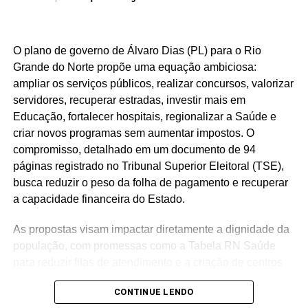
O plano de governo de Álvaro Dias (PL) para o Rio
Grande do Norte propõe uma equação ambiciosa:
ampliar os serviços públicos, realizar concursos, valorizar
servidores, recuperar estradas, investir mais em
Educação, fortalecer hospitais, regionalizar a Saúde e
criar novos programas sem aumentar impostos. O
compromisso, detalhado em um documento de 94
páginas registrado no Tribunal Superior Eleitoral (TSE),
busca reduzir o peso da folha de pagamento e recuperar
a capacidade financeira do Estado.
As propostas visam impactar diretamente a dignidade da
população, com promessas como a Tabela RN Saúde
para reduzir filas de atendimento e a criação de centros
logísticos e de acolhimento para mulheres. No entanto, o
CONTINUE LENDO
diagnóstico financeiro do próprio plano revela um cenário