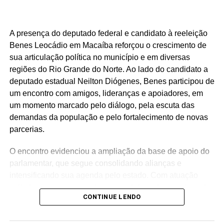
O deputado estadual Luiz Eduardo tem construído uma
atuação marcada por trabalho, presença e compromisso
com o povo potiguar. Os números apresentados não são
A presença do deputado federal e candidato à reeleição
apenas estatísticas: representam segurança fortalecida,
Benes Leocádio em Macaíba reforçou o crescimento de
cultura valorizada, entidades beneficiadas, municípios
sua articulação política no município e em diversas
atendidos e uma atuação parlamentar que alcança quem
regiões do Rio Grande do Norte. Ao lado do candidato a
mais precisa.
deputado estadual Neilton Diógenes, Benes participou de
um encontro com amigos, lideranças e apoiadores, em
São centenas de requerimentos, dezenas de patrimônios
um momento marcado pelo diálogo, pela escuta das
culturais reconhecidos, organizações apoiadas e
demandas da população e pelo fortalecimento de novas
investimentos que chegam aos municípios por meio de
parcerias.
emendas parlamentares. Um trabalho que demonstra que
fazer política é transformar demandas em soluções.
O encontro evidenciou a ampliação da base de apoio do
parlamentar, que segue consolidando alianças e
Mais do que discursos, Luiz Eduardo tem apresentado
intensificando sua agenda pelo estado. Com atuação
ações concretas e resultados que reforçam seu
voltada para o municipalismo e a defesa de investimentos
compromisso com o desenvolvimento do Rio Grande do
CONTINUE LENDO
para os municípios potiguares, Benes tem reforçado o
Norte. Um mandato presente, atuante e comprometido em
compromisso de continuar trabalhando pelo
fazer a diferença na vida dos potiguares.
desenvolvimento do Rio Grande do Norte.