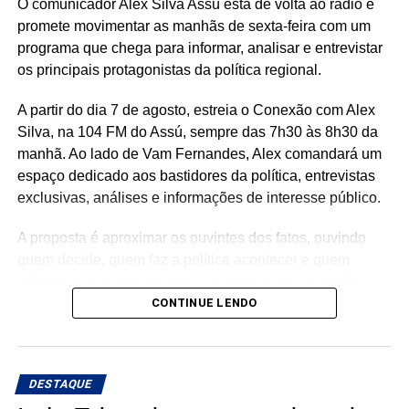
saúde, infraestrutura, educação, esporte e cultura. Ao
O comunicador Alex Silva Assú está de volta ao rádio e
longo do mandato, Rafael também levou recursos para
promete movimentar as manhãs de sexta-feira com um
municípios de todas as regiões do Rio Grande do Norte,
programa que chega para informar, analisar e entrevistar
consolidando uma atuação parlamentar marcada pela
os principais protagonistas da política regional.
presença nos municípios e por investimentos que
A partir do dia 7 de agosto, estreia o Conexão com Alex
continuam gerando benefícios para a população.
Silva, na 104 FM do Assú, sempre das 7h30 às 8h30 da
manhã. Ao lado de Vam Fernandes, Alex comandará um
espaço dedicado aos bastidores da política, entrevistas
exclusivas, análises e informações de interesse público.
A proposta é aproximar os ouvintes dos fatos, ouvindo
quem decide, quem faz a política acontecer e quem
influencia os rumos de Assú, do Vale do Açu e do Rio
Grande do Norte.
CONTINUE LENDO
🎙️ O rádio ganha um novo espaço para o debate, a
informação e a credibilidade.
DESTAQUE
Conexão com Alex Silva: onde a notícia ganha voz e os