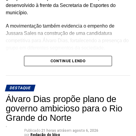
desenvolvido à frente da Secretaria de Esportes do
município.
A movimentação também evidencia o empenho de
Jussara Sales na construção de uma candidatura
competitiva para Álvaro Dias, fortalecendo a presença do
grupo em diferentes segmentos da sociedade.
Com a chegada de Pablo, o PL Jovem ganha um
CONTINUE LENDO
importante reforço, agregando renovação, proximidade
com a juventude e capacidade de mobilização para a
campanha.
DESTAQUE
Álvaro Dias propõe plano de
governo ambicioso para o Rio
Grande do Norte
Publicado
21 horas atrás
em
agosto 6, 2026
por
Redação do blog