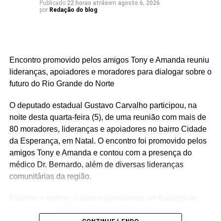
Publicado
22 horas atrás
em
agosto 6, 2026
A visita técnica também reforça a parceria entre a
por
Redação do blog
Prefeitura de São José do Seridó e a Caixa Econômica
Federal no acompanhamento dos empreendimentos
financiados com recursos públicos, assegurando que as
obras avancem dentro dos padrões exigidos e atendam
Encontro promovido pelos amigos Tony e Amanda reuniu
às necessidades da população.
lideranças, apoiadores e moradores para dialogar sobre o
futuro do Rio Grande do Norte
O deputado estadual Gustavo Carvalho participou, na
noite desta quarta-feira (5), de uma reunião com mais de
80 moradores, lideranças e apoiadores no bairro Cidade
da Esperança, em Natal. O encontro foi promovido pelos
amigos Tony e Amanda e contou com a presença do
médico Dr. Bernardo, além de diversas lideranças
comunitárias da região.
Durante o evento, Gustavo apresentou um balanço de
sua atuação parlamentar e destacou projetos de sua