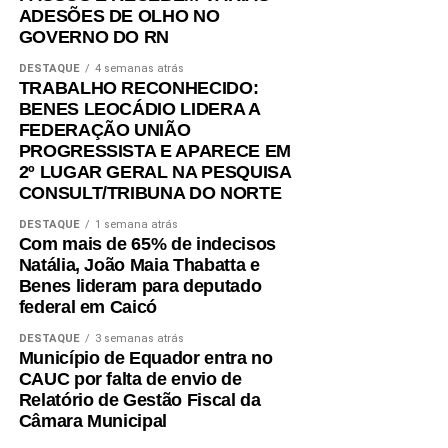
ADESÕES DE OLHO NO
O deputado também agradeceu a Tony e Amanda pela
GOVERNO DO RN
organização do encontro, ao Dr. Bernardo pela
participação e a todos os presentes pela confiança e pelo
DESTAQUE
4 semanas atrás
TRABALHO RECONHECIDO:
diálogo.
BENES LEOCÁDIO LIDERA A
FEDERAÇÃO UNIÃO
A reunião em Cidade da Esperança integra uma série de
PROGRESSISTA E APARECE EM
encontros que Gustavo Carvalho vem realizando em
2º LUGAR GERAL NA PESQUISA
diversas regiões do estado para apresentar os resultados
CONSULT/TRIBUNA DO NORTE
do mandato, ouvir sugestões e construir novas propostas
DESTAQUE
1 semana atrás
voltadas ao desenvolvimento do Rio Grande do Norte.
Com mais de 65% de indecisos
Natália, João Maia Thabatta e
Benes lideram para deputado
federal em Caicó
DESTAQUE
3 semanas atrás
Município de Equador entra no
CAUC por falta de envio de
Relatório de Gestão Fiscal da
Câmara Municipal