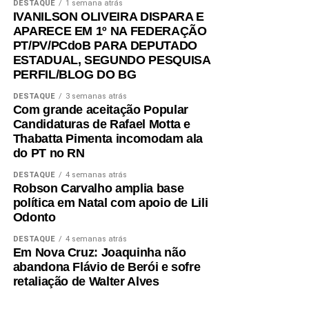
DESTAQUE
1 semana atrás
IVANILSON OLIVEIRA DISPARA E
APARECE EM 1º NA FEDERAÇÃO
PT/PV/PCdoB PARA DEPUTADO
ESTADUAL, SEGUNDO PESQUISA
PERFIL/BLOG DO BG
DESTAQUE
3 semanas atrás
Com grande aceitação Popular
Candidaturas de Rafael Motta e
Thabatta Pimenta incomodam ala
do PT no RN
DESTAQUE
4 semanas atrás
Robson Carvalho amplia base
política em Natal com apoio de Lili
Odonto
DESTAQUE
4 semanas atrás
Em Nova Cruz: Joaquinha não
abandona Flávio de Berói e sofre
retaliação de Walter Alves