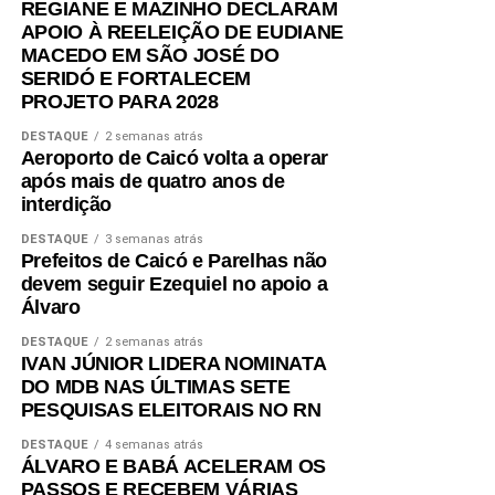
etarismo.
REGIANE E MAZINHO DECLARAM
APOIO À REELEIÇÃO DE EUDIANE
Outro ponto enfatizado foi a Lei da Transferência Direta,
MACEDO EM SÃO JOSÉ DO
de autoria do parlamentar, que garante o repasse direto
SERIDÓ E FORTALECEM
PROJETO PARA 2028
aos municípios dos recursos de ICMS, IPVA e Fundeb,
fortalecendo a autonomia das prefeituras e
DESTAQUE
2 semanas atrás
proporcionando mais agilidade na oferta de serviços
Aeroporto de Caicó volta a operar
após mais de quatro anos de
públicos à população.
interdição
Ao agradecer a receptividade dos presentes, Gustavo
DESTAQUE
3 semanas atrás
destacou a importância do diálogo permanente com a
Prefeitos de Caicó e Parelhas não
devem seguir Ezequiel no apoio a
sociedade.
Álvaro
“Nosso mandato tem mostrado que boas ideias, quando
DESTAQUE
2 semanas atrás
acompanhadas de trabalho e compromisso, se
IVAN JÚNIOR LIDERA NOMINATA
DO MDB NAS ÚLTIMAS SETE
transformam em leis que mudam a vida das pessoas. É
PESQUISAS ELEITORAIS NO RN
ouvindo a população e prestando contas do que fazemos
que seguimos construindo soluções para um Rio Grande
DESTAQUE
4 semanas atrás
ÁLVARO E BABÁ ACELERAM OS
do Norte mais forte”, afirmou.
PASSOS E RECEBEM VÁRIAS