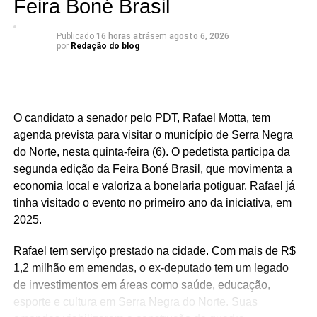
Feira Boné Brasil
Segundo a análise, o desempenho de São José do
Seridó está associado à diversificação da economia local
Publicado
16 horas atrás
em
agosto 6, 2026
por
Redação do blog
e à geração de empregos formais. O município possui
forte presença das indústrias de facção têxtil e da
bonelaria, segmentos que absorvem parcela significativa
da mão de obra, contribuindo para o aumento da renda
O candidato a senador pelo PDT, Rafael Motta, tem
das famílias e reduzindo a necessidade de acesso ao
agenda prevista para visitar o município de Serra Negra
benefício.
do Norte, nesta quinta-feira (6). O pedetista participa da
segunda edição da Feira Boné Brasil, que movimenta a
Especialistas que analisaram os dados também atribuem
economia local e valoriza a bonelaria potiguar. Rafael já
esse resultado ao trabalho desenvolvido pela política
tinha visitado o evento no primeiro ano da iniciativa, em
municipal de assistência social. Na avaliação deles, a
2025.
atuação da gestão da Secretaria Municipal de Trabalho,
Habitação e Assistência Social, comandada pela
Rafael tem serviço prestado na cidade. Com mais de R$
secretária Suzete Pereira, tem contribuído para fortalecer
1,2 milhão em emendas, o ex-deputado tem um legado
ações de inclusão social, qualificação e
de investimentos em áreas como saúde, educação,
acompanhamento das famílias, favorecendo a autonomia
esporte e cultura em Serra Negra do Norte. Suas
financeira e reduzindo a dependência de programas de