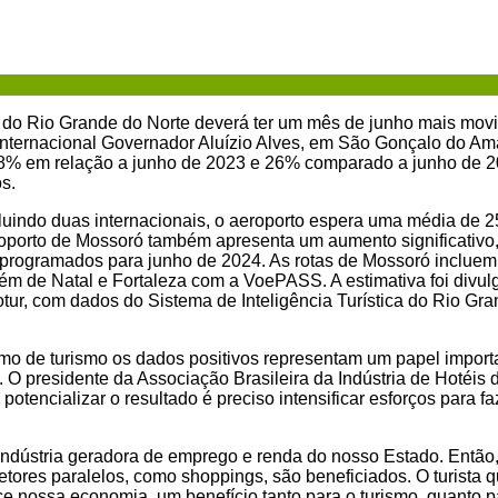
o do Rio Grande do Norte deverá ter um mês de junho mais mo
Internacional Governador Aluízio Alves, em São Gonçalo do Am
8% em relação a junho de 2023 e 26% comparado a junho de 20
s.
luindo duas internacionais, o aeroporto espera uma média de 2
oporto de Mossoró também apresenta um aumento significativo
 programados para junho de 2024. As rotas de Mossoró inclue
lém de Natal e Fortaleza com a VoePASS. A estimativa foi divu
tur, com dados do Sistema de Inteligência Turística do Rio Gran
mo de turismo os dados positivos representam um papel import
. O presidente da Associação Brasileira da Indústria de Hotéis
potencializar o resultado é preciso intensificar esforços para fa
 indústria geradora de emprego e renda do nosso Estado. Então
tores paralelos, como shoppings, são beneficiados. O turista q
ce nossa economia, um benefício tanto para o turismo, quanto p