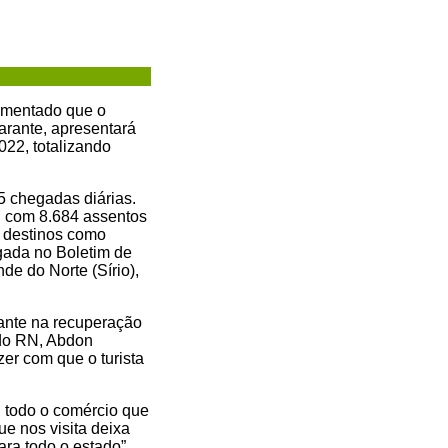
vimentado que o
arante, apresentará
22, totalizando
5 chegadas diárias.
, com 8.684 assentos
m destinos como
lgada no Boletim de
de do Norte (Sírio),
ante na recuperação
 do RN, Abdon
zer com que o turista
, todo o comércio que
ue nos visita deixa
ara todo o estado”,