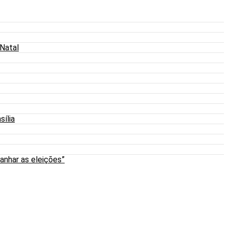
 Natal
sília
anhar as eleições”