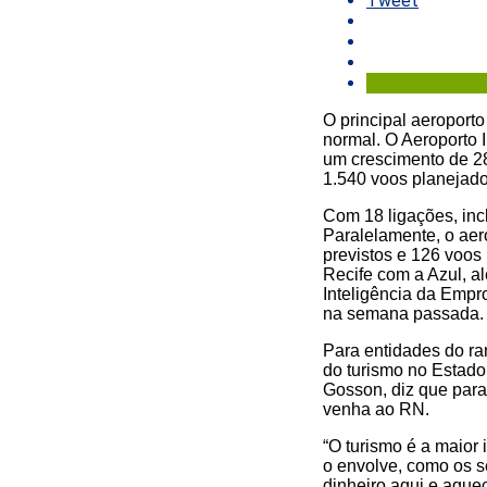
Tweet
O principal aeroport
normal. O Aeroporto 
um crescimento de 2
1.540 voos planejado
Com 18 ligações, inc
Paralelamente, o aer
previstos e 126 voos
Recife com a Azul, a
Inteligência da Empro
na semana passada.
Para entidades do ra
do turismo no Estado
Gosson, diz que para 
venha ao RN.
“O turismo é a maior
o envolve, como os se
dinheiro aqui e aque