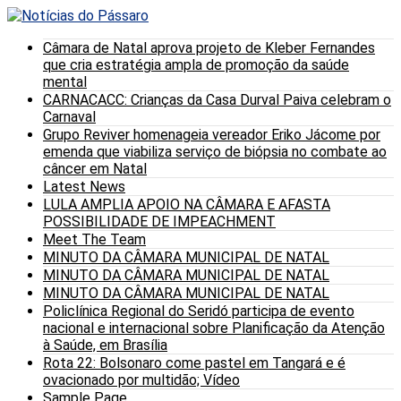
Câmara de Natal aprova projeto de Kleber Fernandes
que cria estratégia ampla de promoção da saúde
mental
CARNACACC: Crianças da Casa Durval Paiva celebram o
Carnaval
Grupo Reviver homenageia vereador Eriko Jácome por
emenda que viabiliza serviço de biópsia no combate ao
câncer em Natal
Latest News
LULA AMPLIA APOIO NA CÂMARA E AFASTA
POSSIBILIDADE DE IMPEACHMENT
Meet The Team
MINUTO DA CÂMARA MUNICIPAL DE NATAL
MINUTO DA CÂMARA MUNICIPAL DE NATAL
MINUTO DA CÂMARA MUNICIPAL DE NATAL
Policlínica Regional do Seridó participa de evento
nacional e internacional sobre Planificação da Atenção
à Saúde, em Brasília
Rota 22: Bolsonaro come pastel em Tangará e é
ovacionado por multidão; Vídeo
Sample Page