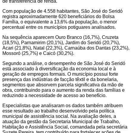
de transferência de renda.
Com população de 4.558 habitantes, São José do Seridó
registra aproximadamente 620 beneficiários do Bolsa
Família, o equivalente a 13,6% da população, o menor
percentual entre os municípios potiguares analisados.
Na sequência aparecem Ouro Branco (16,7%), Cruzeta
(18,5%), Parnamirim (20,1%), Jardim do Seridó (20,7%),
Acari (21,8%), Natal (22,3%), Carnaúba dos Dantas (23,2%),
Mossoró (25,7%) e Caicó (30,2%).
Segundo a análise, o desempenho de São José do Seridó
está associado à diversificação da economia local e à
geração de empregos formais. O município possui forte
presença das indústrias de facção têxtil e da bonelaria,
segmentos que absorvem parcela significativa da mão de
obra, contribuindo para o aumento da renda das famílias e
reduzindo a necessidade de acesso ao benefício.
Especialistas que analisaram os dados também atribuem
esse resultado ao trabalho desenvolvido pela política
municipal de assistência social. Na avaliação deles, a
atuação da gestão da Secretaria Municipal de Trabalho,
Habitação e Assistência Social, comandada pela secretária
Suzete Pereira, tem contribuído para fortalecer ações de