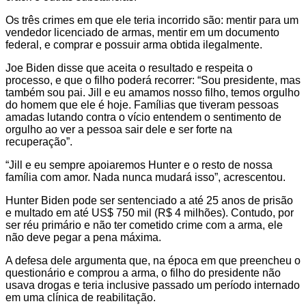
Os três crimes em que ele teria incorrido são: mentir para um
vendedor licenciado de armas, mentir em um documento
federal, e comprar e possuir arma obtida ilegalmente.
Joe Biden disse que aceita o resultado e respeita o
processo, e que o filho poderá recorrer: “Sou presidente, mas
também sou pai. Jill e eu amamos nosso filho, temos orgulho
do homem que ele é hoje. Famílias que tiveram pessoas
amadas lutando contra o vício entendem o sentimento de
orgulho ao ver a pessoa sair dele e ser forte na
recuperação”.
“Jill e eu sempre apoiaremos Hunter e o resto de nossa
família com amor. Nada nunca mudará isso”, acrescentou.
Hunter Biden pode ser sentenciado a até 25 anos de prisão
e multado em até US$ 750 mil (R$ 4 milhões). Contudo, por
ser réu primário e não ter cometido crime com a arma, ele
não deve pegar a pena máxima.
A defesa dele argumenta que, na época em que preencheu o
questionário e comprou a arma, o filho do presidente não
usava drogas e teria inclusive passado um período internado
em uma clínica de reabilitação.