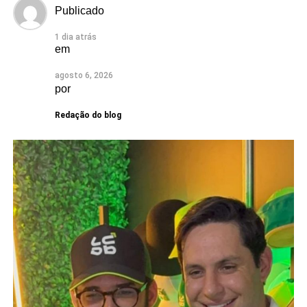
forte presença das indústrias de facção têxtil e da
Publicado
bonelaria, segmentos que absorvem parcela significativa
da mão de obra, contribuindo para o aumento da renda
1 dia atrás
em
das famílias e reduzindo a necessidade de acesso ao
benefício.
agosto 6, 2026
por
Especialistas que analisaram os dados também atribuem
esse resultado ao trabalho desenvolvido pela política
Redação do blog
municipal de assistência social. Na avaliação deles, a
atuação da gestão da Secretaria Municipal de Trabalho,
Habitação e Assistência Social, comandada pela
secretária Suzete Pereira, tem contribuído para fortalecer
ações de inclusão social, qualificação e
acompanhamento das famílias, favorecendo a autonomia
financeira e reduzindo a dependência de programas de
transferência de renda.
O estudo também aponta que outros municípios da região
do Seridó, como Ouro Branco, Cruzeta, Jardim do Seridó