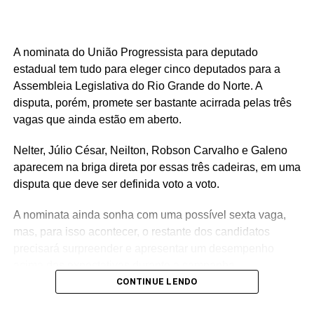
A nominata do União Progressista para deputado
estadual tem tudo para eleger cinco deputados para a
Assembleia Legislativa do Rio Grande do Norte. A
disputa, porém, promete ser bastante acirrada pelas três
vagas que ainda estão em aberto.
Nelter, Júlio César, Neilton, Robson Carvalho e Galeno
aparecem na briga direta por essas três cadeiras, em uma
disputa que deve ser definida voto a voto.
A nominata ainda sonha com uma possível sexta vaga,
mas, para isso acontecer, o restante dos candidatos
precisará surpreender e apresentar um desempenho
acima das expectativas durante a campanha.
CONTINUE LENDO
Teoricamente, Kleber Rodrigues e Cinthia, esposa de
Allyson Bezerra, pré-candidato ao Governo do Estado,