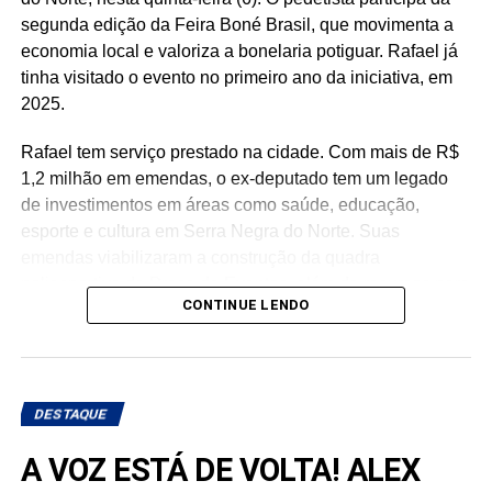
segunda edição da Feira Boné Brasil, que movimenta a
economia local e valoriza a bonelaria potiguar. Rafael já
tinha visitado o evento no primeiro ano da iniciativa, em
2025.
Rafael tem serviço prestado na cidade. Com mais de R$
1,2 milhão em emendas, o ex-deputado tem um legado
de investimentos em áreas como saúde, educação,
esporte e cultura em Serra Negra do Norte. Suas
emendas viabilizaram a construção da quadra
poliesportiva da Praça de Eventos, além de recursos para
CONTINUE LENDO
a reforma da Casa de Cultura, aquisição de mobiliário
escolar e aparelhos de ar-condicionado para a educação,
fortalecimento da atenção básica e especializada em
saúde, com investimentos destinados ao município e à
DESTAQUE
APAMI.
A VOZ ESTÁ DE VOLTA! ALEX
“Foram investimentos realizados durante a nossa atuação
como deputado federal que seguem presentes na vida