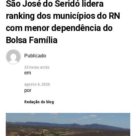
a ALRN em 2026
São José do Seridó lidera
ranking dos municípios do RN
com menor dependência do
Bolsa Família
Publicado
23 horas atrás
em
agosto 6, 2026
por
Redação do blog