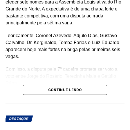
eleger sete nomes para a Assembleia Legislativa do Rio
Grande do Norte. A expectativa é de uma chapa forte e
bastante competitiva, com uma disputa acirrada
principalmente pela sétima vaga.
Teoricamente, Coronel Azevedo, Adjuto Dias, Gustavo
Carvalho, Dr. Kerginaldo, Tomba Farias e Luiz Eduardo
aparecem hoje mais fortes na briga pelas primeiras seis
vagas.
Com isso, a disputa pela 7ª cadeira promete ser voto a
voto entre Jorge do Rosário, Terezinha Maia e Getúlio
Rêgo.
CONTINUE LENDO
Os três possuem bases e estruturas eleitorais importantes
e chegam à reta da pré-campanha buscando garantir um
lugar entre os eleitos. Com uma nominata que tem
potencial para fazer sete cadeiras, a briga pela última
DESTAQUE
vaga promete ser uma das mais acirradas da eleição para