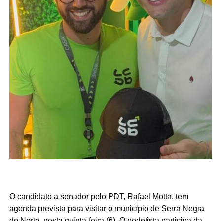
e Acari, apresentam indicadores semelhantes em razão
da combinação entre atividade industrial, pecuária
leiteira, comércio, setor público e indicadores de
desenvolvimento humano superiores aos registrados em
boa parte do interior potiguar.
Fonte: Fonte: www.mds.gov.br
O candidato a senador pelo PDT, Rafael Motta, tem
agenda prevista para visitar o município de Serra Negra
do Norte, nesta quinta-feira (6). O pedetista participa da