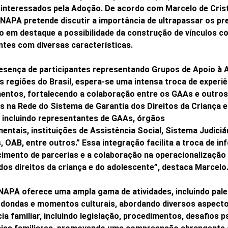
 interessados pela Adoção. De acordo com Marcelo de Cris
ENAPA pretende discutir a importância de ultrapassar os pr
o em destaque a possibilidade da construção de vínculos c
ntes com diversas características.
esença de participantes representando Grupos de Apoio à 
s regiões do Brasil, espera-se uma intensa troca de experiê
entos, fortalecendo a colaboração entre os GAAs e outros
s na Rede do Sistema de Garantia dos Direitos da Criança 
 incluindo representantes de GAAs, órgãos
ntais, instituições de Assistência Social, Sistema Judiciá
, OAB, entre outros.” Essa integração facilita a troca de i
cimento de parcerias e a colaboração na operacionalização
dos direitos da criança e do adolescente”, destaca Marcelo
ENAPA oferece uma ampla gama de atividades, incluindo pal
dondas e momentos culturais, abordando diversos aspecto
ia familiar, incluindo legislação, procedimentos, desafios p