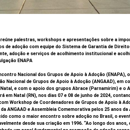
reúne palestras, workshops e apresentações sobre a impor
s de adoção com equipe do Sistema de Garantia de Direito
te, adoção e serviços de acolhimento institucional e acolhi
vulgação ENAPA
Encontro Nacional dos Grupos de Apoio à Adoção (ENAPA), o
ão Nacional de Grupos de Apoio à Adoção (ANGAAD), em c
 Natal, e com o apoio dos grupos Abrace (Parnamirim) e o 
á em Natal (RN), nos dias 07 e 08 de junho de 2024, contand
 com Workshop de Coordenadores de Grupos de Apoio à Ad
a da ANGAAD e Assembleia Comemorativa pelos 25 anos da
ido como o maior encontro sobre adoção no Brasil, o event
avelmente desde sua criação em 1996. “Ao longo dos anos,