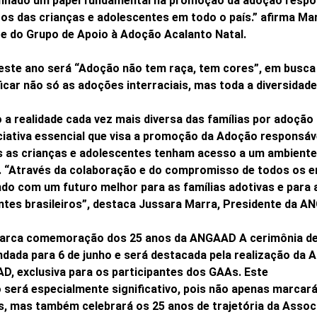
hado um papel fundamental na promoção da adoção respon
tos das crianças e adolescentes em todo o país.” afirma Mar
te do Grupo de Apoio à Adoção Acalanto Natal.
ste ano será “Adoção não tem raça, tem cores”, em busca d
icar não só as adoções interraciais, mas toda a diversidad
o a realidade cada vez mais diversa das famílias por adoção
ciativa essencial que visa a promoção da Adoção responsáve
s as crianças e adolescentes tenham acesso a um ambiente 
 “Através da colaboração e do compromisso de todos os e
do com um futuro melhor para as famílias adotivas e para 
ntes brasileiros”, destaca Jussara Marra, Presidente da A
rca comemoração dos 25 anos da ANGAAD A cerimônia de 
dada para 6 de junho e será destacada pela realização da 
D, exclusiva para os participantes dos GAAs. Este
erá especialmente significativo, pois não apenas marcará 
s, mas também celebrará os 25 anos de trajetória da Assoc