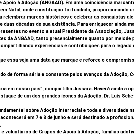
e Apoio à Adoção (ANGAAD). Em uma coincidência marcante
em Natal, onde a instituição foi fundada, proporcionando 
a relembrar marcos históricos e celebrar as conquistas al
e duas décadas de sua existência. Para enriquecer ainda 
resentes no evento a atual Presidente da Associação, Juss
tes da ANGAAD, tanto presencialmente quanto por meiode p
compartilhando experiências e contribuições para o legado
que essa seja uma data que marque e reforce o compromi
do de forma séria e constante pelos avanços da Adoção, Co
ria em nosso país”, compartilha Jussara. Haverá ainda a o
estaque de um dos grandes ícones da Adoção, Dr. Luís Schett
undamental sobre Adoção Interracial e toda a diversidade 
acontecerá em 7 e 8 de junho e será destinado a profissiona
,
 voluntários de Grupos de Apoio à Adoção, famílias adoti