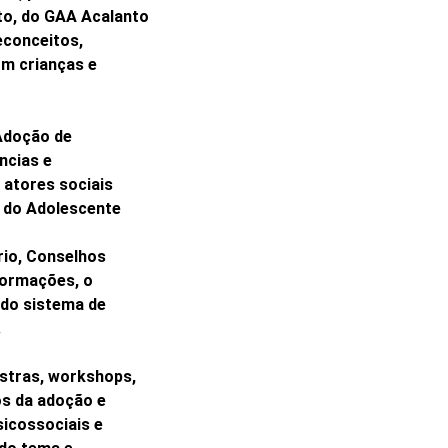
to, do GAA Acalanto
econceitos,
om crianças e
Adoção de
ncias e
 atores sociais
e do Adolescente
rio, Conselhos
nformações, o
 do sistema de
.
estras, workshops,
s da adoção e
sicossociais e