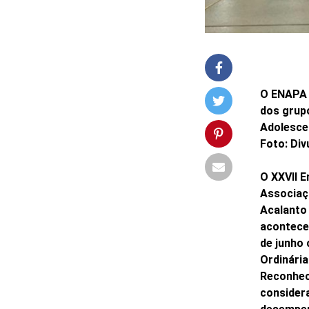
O ENAPA 
dos grupo
Adolescen
Foto: Di
O XXVII 
Associaç
Acalanto
acontecer
de junho
Ordinári
Reconhec
consider