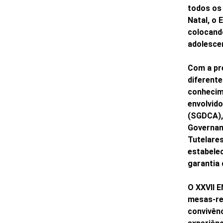
todos os
Natal, o 
colocand
adolesce
Com a pr
diferente
conhecim
envolvido
(SGDCA),
Govername
Tutelares
estabele
garantia 
O XXVII 
mesas-re
convivênc