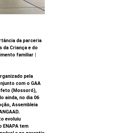
tância da parceria
s da Criança e do
mento familiar |
rganizado pela
onjunto com o GAA
Afeto (Mossoró),
o ainda, no dia 06
oção, Assembleia
 ANGAAD.
o evoluiu
 o ENAPA tem