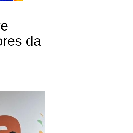
ve
ores da