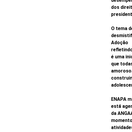
desempen
dos direi
presiden
O tema de
desmistif
Adoção
refletind
é uma ini
que toda
amoroso.
construin
adolesce
ENAPA ma
está agen
da ANGAA
momento s
atividade