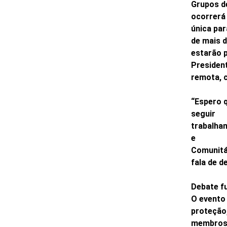
Grupos d
ocorrerá 
única par
de mais d
estarão p
Presiden
remota, 
“Espero 
seguir
trabalhan
e
Comunitá
fala de d
Debate f
O evento 
proteção
membros e