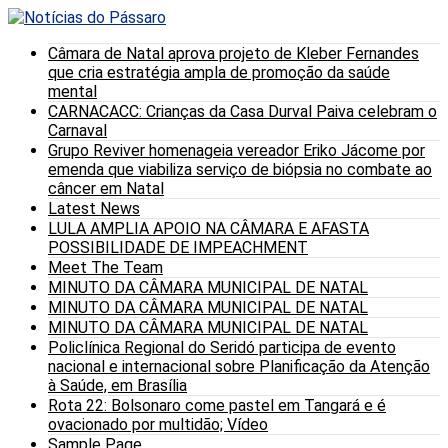
Câmara de Natal aprova projeto de Kleber Fernandes
que cria estratégia ampla de promoção da saúde
mental
CARNACACC: Crianças da Casa Durval Paiva celebram o
Carnaval
Grupo Reviver homenageia vereador Eriko Jácome por
emenda que viabiliza serviço de biópsia no combate ao
câncer em Natal
Latest News
LULA AMPLIA APOIO NA CÂMARA E AFASTA
POSSIBILIDADE DE IMPEACHMENT
Meet The Team
MINUTO DA CÂMARA MUNICIPAL DE NATAL
MINUTO DA CÂMARA MUNICIPAL DE NATAL
MINUTO DA CÂMARA MUNICIPAL DE NATAL
Policlínica Regional do Seridó participa de evento
nacional e internacional sobre Planificação da Atenção
à Saúde, em Brasília
Rota 22: Bolsonaro come pastel em Tangará e é
ovacionado por multidão; Vídeo
Sample Page