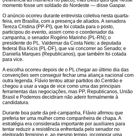
momento fosse um soldado do Nordeste — disse Gaspar.
O anúncio ocorreu durante entrevista coletiva nesta quarta-
feira, em Brasília, com a presença de aliados. A senadora
Tereza Cristina (PP-PI), que foi cotada para o posto,
participou do evento, assim como o coordenador da
campanha, o senador Rogério Marinho (PL-RN); o
presidente do PL. Valdemar da Costa Neto; a deputada
federal Bia Kicis (PL-DF), que vai concorrer ao Senado; e
Daniella Marques (Republicanos), que também foi cotada
para vice.
A escolha ocorreu depois de o PL chegar ao último dia das
convenções sem conseguir fechar uma aliança nacional com
outra legenda. Flávio tentou atrair partidos do Centrão e
chegou a usar a vaga de vice como uma das principais
ferramentas das negociações, mas PP, Republicanos, União
Brasil e Podemos decidiram não aderir formalmente à
candidatura.
Durante boa parte da pré-campanha, Flávio afirmou que
preferia ter uma mulher como companheira de chapa. A
estratégia era considerada importante por auxiliares para
tentar reduzir a resistência enfrentada pelo senador no
eleitorado feminino e, ao mesmo tempo, incorporar uma