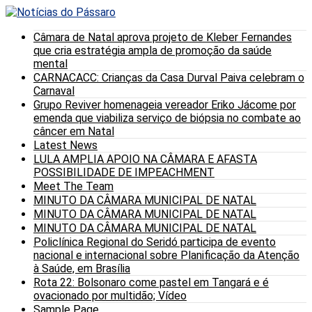
Câmara de Natal aprova projeto de Kleber Fernandes
que cria estratégia ampla de promoção da saúde
mental
CARNACACC: Crianças da Casa Durval Paiva celebram o
Carnaval
Grupo Reviver homenageia vereador Eriko Jácome por
emenda que viabiliza serviço de biópsia no combate ao
câncer em Natal
Latest News
LULA AMPLIA APOIO NA CÂMARA E AFASTA
POSSIBILIDADE DE IMPEACHMENT
Meet The Team
MINUTO DA CÂMARA MUNICIPAL DE NATAL
MINUTO DA CÂMARA MUNICIPAL DE NATAL
MINUTO DA CÂMARA MUNICIPAL DE NATAL
Policlínica Regional do Seridó participa de evento
nacional e internacional sobre Planificação da Atenção
à Saúde, em Brasília
Rota 22: Bolsonaro come pastel em Tangará e é
ovacionado por multidão; Vídeo
Sample Page