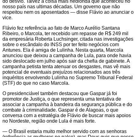
do desvio. Talvez a coisa mais hedionda que aconteceu no
nosso país nas ultimas décadas. Um governo que não
respeitou nem os aposentados — disse Flávio ao anunciar o
vice.
Flávio fez referência ao fato de Marco Aurélio Santana
Ribeiro, o Marcola, ter recebido um repasse de R$ 249 mil
da empresária Roberta Luchsinger, citada nas investigações
sobre o escândalo do INSS por ter feito negócios com
Antunes. Ela é amiga de Lulinha. Nesta quarta, Marcola
anunciou que deixou a campanha de Lula, para onde havia
sido deslocado em julho após sair da chefia de gabinete. A
campanha petista tenta atenuar os desgastes, mas vê mais
potencial de eventuais prejuízos relacionados aos três
inquéritos envolvendo Lulinha no Supremo Tribunal Federal
(STF) do que no caso Marcola.
O presidenciável também destacou que Gaspar já foi
promotor de Justiça, o que representa uma tentativa de
associar a campanha à bandeira da segurança pública e do
combate à criminalidade. Gaspar é de Alagoas, o que
conversa com a estratégia de Flávio de buscar mais apoios
no Nordeste, região onde Lula é mais forte.
— O Brasil estaria muito melhor servido com as senhoras
(referência as mulheres no palco), mas Deus quis que nesse