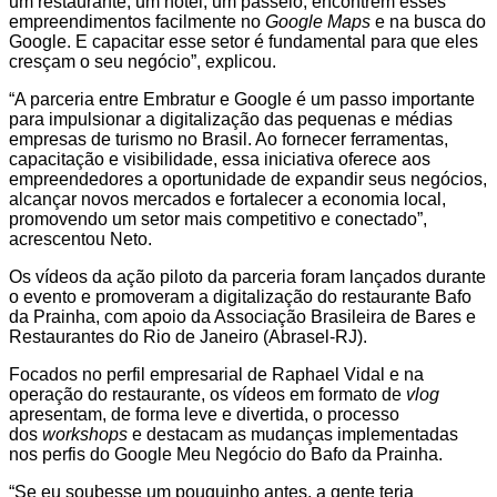
um restaurante, um hotel, um passeio, encontrem esses
empreendimentos facilmente no
Google Maps
e na busca do
Google. E capacitar esse setor é fundamental para que eles
cresçam o seu negócio”, explicou.
“A parceria entre Embratur e Google é um passo importante
para impulsionar a digitalização das pequenas e médias
empresas de turismo no Brasil. Ao fornecer ferramentas,
capacitação e visibilidade, essa iniciativa oferece aos
empreendedores a oportunidade de expandir seus negócios,
alcançar novos mercados e fortalecer a economia local,
promovendo um setor mais competitivo e conectado”,
acrescentou Neto.
Os vídeos da ação piloto da parceria foram lançados durante
o evento e promoveram a digitalização do restaurante Bafo
da Prainha, com apoio da Associação Brasileira de Bares e
Restaurantes do Rio de Janeiro (Abrasel-RJ).
Focados no perfil empresarial de Raphael Vidal e na
operação do restaurante, os vídeos em formato de
vlog
apresentam, de forma leve e divertida, o processo
dos
workshops
e destacam as mudanças implementadas
nos perfis do Google Meu Negócio do Bafo da Prainha.
“Se eu soubesse um pouquinho antes, a gente teria