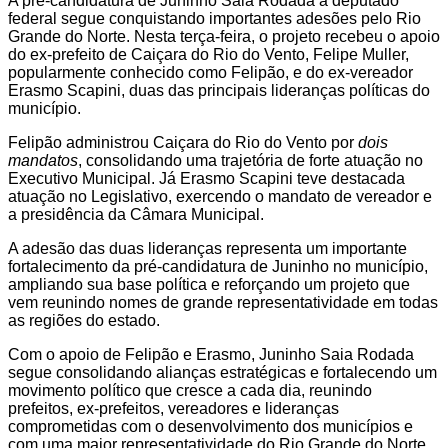
A pré-candidatura de Juninho Saia Rodada a deputado
federal segue conquistando importantes adesões pelo Rio
Grande do Norte. Nesta terça-feira, o projeto recebeu o apoio
do ex-prefeito de Caiçara do Rio do Vento, Felipe Muller,
popularmente conhecido como Felipão, e do ex-vereador
Erasmo Scapini, duas das principais lideranças políticas do
município.
Felipão administrou Caiçara do Rio do Vento por
dois
mandatos
, consolidando uma trajetória de forte atuação no
Executivo Municipal. Já Erasmo Scapini teve destacada
atuação no Legislativo, exercendo o mandato de vereador e
a presidência da Câmara Municipal.
A adesão das duas lideranças representa um importante
fortalecimento da pré-candidatura de Juninho no município,
ampliando sua base política e reforçando um projeto que
vem reunindo nomes de grande representatividade em todas
as regiões do estado.
Com o apoio de Felipão e Erasmo, Juninho Saia Rodada
segue consolidando alianças estratégicas e fortalecendo um
movimento político que cresce a cada dia, reunindo
prefeitos, ex-prefeitos, vereadores e lideranças
comprometidas com o desenvolvimento dos municípios e
com uma maior representatividade do Rio Grande do Norte