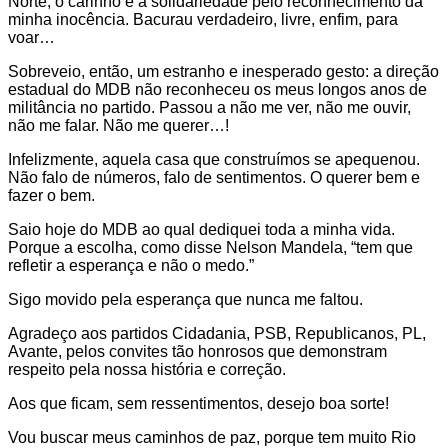
Norte, o carinho e a solidariedade pelo reconhecimento da
minha inocência. Bacurau verdadeiro, livre, enfim, para
voar…
Sobreveio, então, um estranho e inesperado gesto: a direção
estadual do MDB não reconheceu os meus longos anos de
militância no partido. Passou a não me ver, não me ouvir,
não me falar. Não me querer…!
Infelizmente, aquela casa que construímos se apequenou.
Não falo de números, falo de sentimentos. O querer bem e
fazer o bem.
Saio hoje do MDB ao qual dediquei toda a minha vida.
Porque a escolha, como disse Nelson Mandela, “tem que
refletir a esperança e não o medo.”
Sigo movido pela esperança que nunca me faltou.
Agradeço aos partidos Cidadania, PSB, Republicanos, PL,
Avante, pelos convites tão honrosos que demonstram
respeito pela nossa história e correção.
Aos que ficam, sem ressentimentos, desejo boa sorte!
Vou buscar meus caminhos de paz, porque tem muito Rio