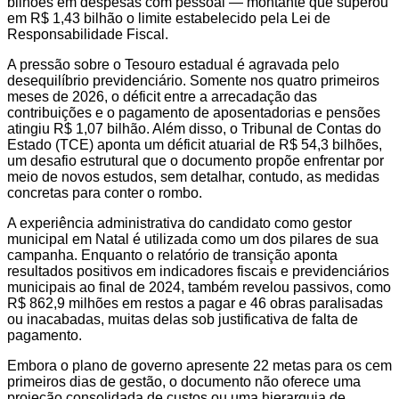
bilhões em despesas com pessoal — montante que superou
em R$ 1,43 bilhão o limite estabelecido pela Lei de
Responsabilidade Fiscal.
A pressão sobre o Tesouro estadual é agravada pelo
desequilíbrio previdenciário. Somente nos quatro primeiros
meses de 2026, o déficit entre a arrecadação das
contribuições e o pagamento de aposentadorias e pensões
atingiu R$ 1,07 bilhão. Além disso, o Tribunal de Contas do
Estado (TCE) aponta um déficit atuarial de R$ 54,3 bilhões,
um desafio estrutural que o documento propõe enfrentar por
meio de novos estudos, sem detalhar, contudo, as medidas
concretas para conter o rombo.
A experiência administrativa do candidato como gestor
municipal em Natal é utilizada como um dos pilares de sua
campanha. Enquanto o relatório de transição aponta
resultados positivos em indicadores fiscais e previdenciários
municipais ao final de 2024, também revelou passivos, como
R$ 862,9 milhões em restos a pagar e 46 obras paralisadas
ou inacabadas, muitas delas sob justificativa de falta de
pagamento.
Embora o plano de governo apresente 22 metas para os cem
primeiros dias de gestão, o documento não oferece uma
projeção consolidada de custos ou uma hierarquia de