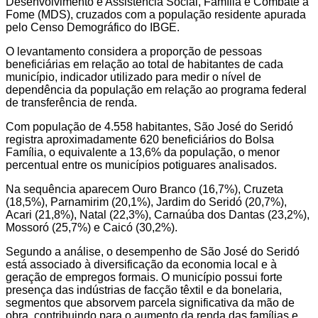
Desenvolvimento e Assistência Social, Família e Combate à
Fome (MDS), cruzados com a população residente apurada
pelo Censo Demográfico do IBGE.
O levantamento considera a proporção de pessoas
beneficiárias em relação ao total de habitantes de cada
município, indicador utilizado para medir o nível de
dependência da população em relação ao programa federal
de transferência de renda.
Com população de 4.558 habitantes, São José do Seridó
registra aproximadamente 620 beneficiários do Bolsa
Família, o equivalente a 13,6% da população, o menor
percentual entre os municípios potiguares analisados.
Na sequência aparecem Ouro Branco (16,7%), Cruzeta
(18,5%), Parnamirim (20,1%), Jardim do Seridó (20,7%),
Acari (21,8%), Natal (22,3%), Carnaúba dos Dantas (23,2%),
Mossoró (25,7%) e Caicó (30,2%).
Segundo a análise, o desempenho de São José do Seridó
está associado à diversificação da economia local e à
geração de empregos formais. O município possui forte
presença das indústrias de facção têxtil e da bonelaria,
segmentos que absorvem parcela significativa da mão de
obra, contribuindo para o aumento da renda das famílias e