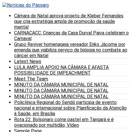
Câmara de Natal aprova projeto de Kleber Fernandes
que cria estratégia ampla de promoção da saúde
mental
CARNACACC: Crianças da Casa Durval Paiva celebram o
Carnaval
Grupo Reviver homenageia vereador Eriko Jácome por
emenda que viabiliza serviço de biópsia no combate ao
câncer em Natal
Latest News
LULA AMPLIA APOIO NA CÂMARA E AFASTA
POSSIBILIDADE DE IMPEACHMENT
Meet The Team
MINUTO DA CÂMARA MUNICIPAL DE NATAL
MINUTO DA CÂMARA MUNICIPAL DE NATAL
MINUTO DA CÂMARA MUNICIPAL DE NATAL
Policlínica Regional do Seridó participa de evento
nacional e internacional sobre Planificação da Atenção
à Saúde, em Brasília
Rota 22: Bolsonaro come pastel em Tangará e é
ovacionado por multidão; Vídeo
Sample Page