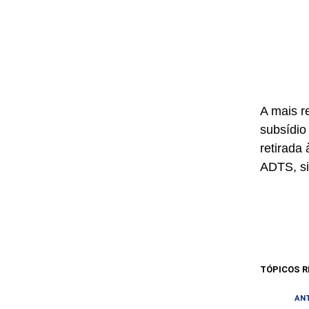
A mais r
subsídio
retirada 
ADTS, si
TÓPICOS R
AN