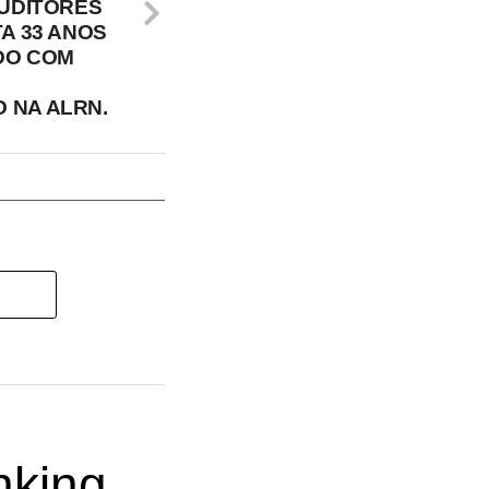
AUDITORES
A 33 ANOS
DO COM
 NA ALRN.
nking