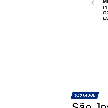
M
P
C
E
DESTAQUE
São Jos