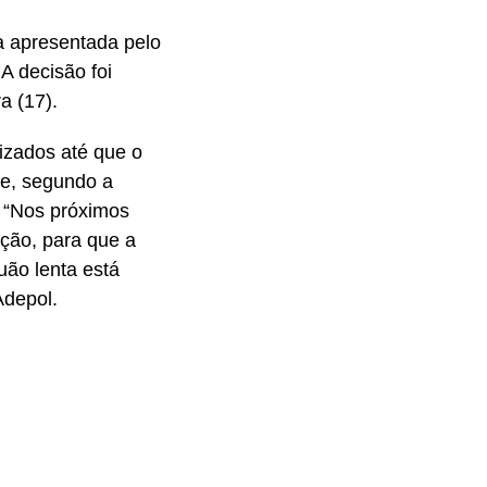
ta apresentada pelo
A decisão foi
a (17).
lizados até que o
ue, segundo a
 “Nos próximos
ção, para que a
ão lenta está
Adepol.