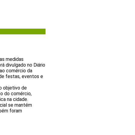
vas medidas
á divulgado no Diário
o ao comércio da
 de festas, eventos e
o objetivo de
to do comércio,
ca na cidade.
acial se mantém
mbém foram