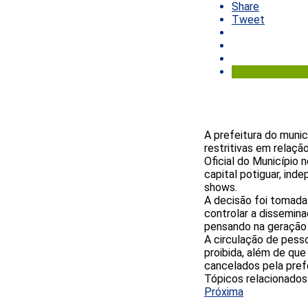
Share
Tweet
A prefeitura do muni
restritivas em relaç
Oficial do Município 
capital potiguar, ind
shows.
A decisão foi tomada 
controlar a dissemin
pensando na geração 
A circulação de pess
proibida, além de qu
cancelados pela pref
Tópicos relacionados
Próxima