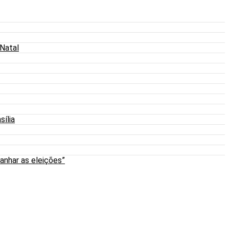
 Natal
sília
anhar as eleições”