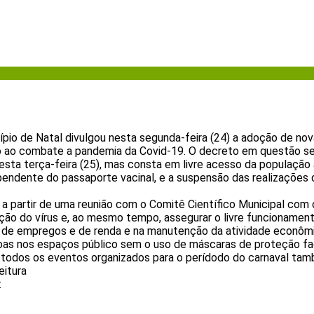
cípio de Natal divulgou nesta segunda-feira (24) a adoção de no
ão ao combate a pandemia da Covid-19. O decreto em questão ser
nesta terça-feira (25), mas consta em livre acesso da populaçã
ependente do passaporte vacinal, e a suspensão das realizações
a partir de uma reunião com o Comitê Científico Municipal com 
ação do vírus e, ao mesmo tempo, assegurar o livre funcionamen
de empregos e de renda e na manutenção da atividade econômi
oas nos espaços público sem o uso de máscaras de proteção f
e todos os eventos organizados para o perídodo do carnaval ta
eitura
: