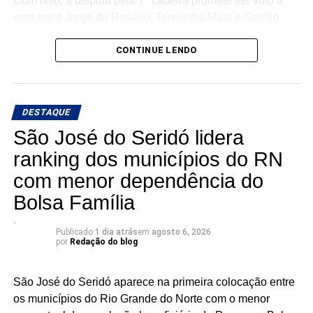
Com isso, a disputa pela 7ª cadeira promete ser voto a
voto entre Jorge do Rosário, Terezinha Maia e Getúlio
Rêgo.
CONTINUE LENDO
Os três possuem bases e estruturas eleitorais importantes
e chegam à reta da pré-campanha buscando garantir um
lugar entre os eleitos. Com uma nominata que tem
DESTAQUE
potencial para fazer sete cadeiras, a briga pela última
vaga promete ser uma das mais acirradas da eleição para
São José do Seridó lidera
a ALRN em 2026
ranking dos municípios do RN
com menor dependência do
Bolsa Família
Publicado
1 dia atrás
em
agosto 6, 2026
por
Redação do blog
São José do Seridó aparece na primeira colocação entre
os municípios do Rio Grande do Norte com o menor