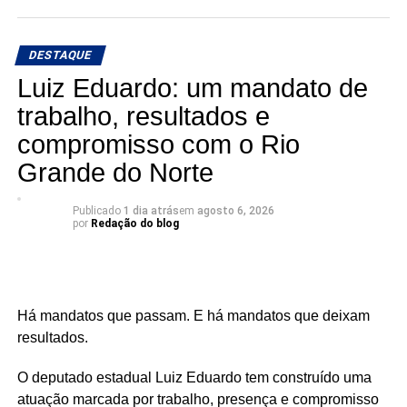
🎙️ O rádio ganha um novo espaço para o debate, a
informação e a credibilidade.
DESTAQUE
Conexão com Alex Silva: onde a notícia ganha voz e os
Luiz Eduardo: um mandato de
bastidores viram informação.
trabalho, resultados e
compromisso com o Rio
📅 Estreia: 7 de agosto
📻 104 FM do Assú
Grande do Norte
🕢 Toda sexta-feira, das 7h30 às 8h30 da manhã.
Publicado
1 dia atrás
em
agosto 6, 2026
por
Redação do blog
Há mandatos que passam. E há mandatos que deixam
resultados.
O deputado estadual Luiz Eduardo tem construído uma
atuação marcada por trabalho, presença e compromisso