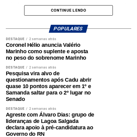
ações concretas e resultados que reforçam seu
voltada para o municipalismo e a defesa de investimentos
compromisso com o desenvolvimento do Rio Grande do
CONTINUE LENDO
para os municípios potiguares, Benes tem reforçado o
Norte. Um mandato presente, atuante e comprometido em
compromisso de continuar trabalhando pelo
fazer a diferença na vida dos potiguares.
desenvolvimento do Rio Grande do Norte.
POPULARES
DESTAQUE
2 semanas atrás
A mobilização em Macaíba representa mais um passo na
Coronel Hélio anuncia Valério
construção de uma campanha que busca ampliar sua
Marinho como suplente e aposta
presença em todas as regiões do estado, fortalecendo o
no peso do sobrenome Marinho
diálogo com a população e reafirmando o compromisso
DESTAQUE
2 semanas atrás
com o futuro dos potiguares.
Pesquisa vira alvo de
questionamentos após Cadu abrir
quase 10 pontos aparecer em 1º e
Samanda saltar para o 2º lugar no
Senado
DESTAQUE
2 semanas atrás
Agreste com Álvaro Dias: grupo de
lideranças de Lagoa Salgada
declara apoio à pré-candidatura ao
Governo do RN