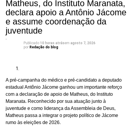
lembrados apenas em momentos pontuais”, dizem os
Matheus, do Instituto Maranata,
candidatos à Câmara.
declara apoio a Antônio Jácome
e assume coordenação da
A articulação reúne seis candidatos à Câmara dos
Deputados:
juventude
Publicado
10 horas atrás
em
agosto 7, 2026
por
Redação do blog
Adriano Fiúza (DF)
Mãe Su de Nanã (SP)
Renato Fonseca (PE)
A pré-campanha do médico e pré-candidato a deputado
Wesley Mendes (BA)
estadual Antônio Jácome ganhou um importante reforço
com a declaração de apoio de Matheus, do Instituto
Mãe Bernadete de Oxóssi (BA)
Maranata. Reconhecido por sua atuação junto à
Ariane Magalhães (RJ)
juventude e como liderança da Assembleia de Deus,
Matheus passa a integrar o projeto político de Jácome
rumo às eleições de 2026.
O PSOL afirma ser a favor da liberdade religiosa e