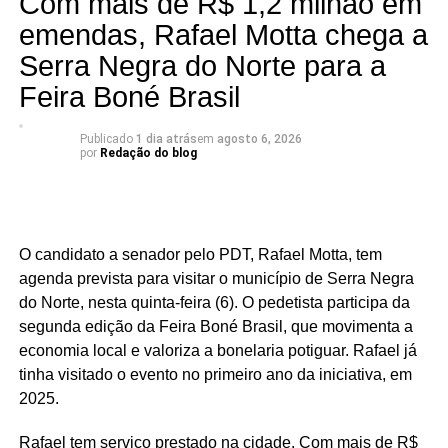
Com mais de R$ 1,2 milhão em
(18,5%), Parnamirim (20,1%), Jardim do Seridó (20,7%),
emendas, Rafael Motta chega a
Acari (21,8%), Natal (22,3%), Carnaúba dos Dantas
Serra Negra do Norte para a
(23,2%), Mossoró (25,7%) e Caicó (30,2%).
Feira Boné Brasil
Segundo a análise, o desempenho de São José do
Seridó está associado à diversificação da economia local
Publicado
1 dia atrás
em
agosto 6, 2026
por
Redação do blog
e à geração de empregos formais. O município possui
forte presença das indústrias de facção têxtil e da
bonelaria, segmentos que absorvem parcela significativa
da mão de obra, contribuindo para o aumento da renda
O candidato a senador pelo PDT, Rafael Motta, tem
das famílias e reduzindo a necessidade de acesso ao
agenda prevista para visitar o município de Serra Negra
benefício.
do Norte, nesta quinta-feira (6). O pedetista participa da
segunda edição da Feira Boné Brasil, que movimenta a
Especialistas que analisaram os dados também atribuem
economia local e valoriza a bonelaria potiguar. Rafael já
esse resultado ao trabalho desenvolvido pela política
tinha visitado o evento no primeiro ano da iniciativa, em
municipal de assistência social. Na avaliação deles, a
2025.
atuação da gestão da Secretaria Municipal de Trabalho,
Habitação e Assistência Social, comandada pela
Rafael tem serviço prestado na cidade. Com mais de R$
secretária Suzete Pereira, tem contribuído para fortalecer