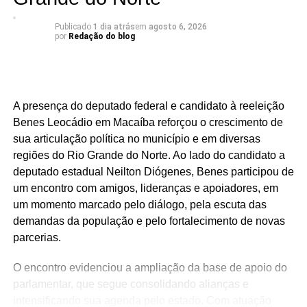
Há mandatos que passam. E há mandatos que deixam
Publicado
1 dia atrás
em
agosto 6, 2026
por
Redação do blog
resultados.
O deputado estadual Luiz Eduardo tem construído uma
atuação marcada por trabalho, presença e compromisso
com o povo potiguar. Os números apresentados não são
A presença do deputado federal e candidato à reeleição
apenas estatísticas: representam segurança fortalecida,
Benes Leocádio em Macaíba reforçou o crescimento de
cultura valorizada, entidades beneficiadas, municípios
sua articulação política no município e em diversas
atendidos e uma atuação parlamentar que alcança quem
regiões do Rio Grande do Norte. Ao lado do candidato a
mais precisa.
deputado estadual Neilton Diógenes, Benes participou de
um encontro com amigos, lideranças e apoiadores, em
São centenas de requerimentos, dezenas de patrimônios
um momento marcado pelo diálogo, pela escuta das
culturais reconhecidos, organizações apoiadas e
demandas da população e pelo fortalecimento de novas
investimentos que chegam aos municípios por meio de
parcerias.
emendas parlamentares. Um trabalho que demonstra que
fazer política é transformar demandas em soluções.
O encontro evidenciou a ampliação da base de apoio do
parlamentar, que segue consolidando alianças e
Mais do que discursos, Luiz Eduardo tem apresentado
intensificando sua agenda pelo estado. Com atuação