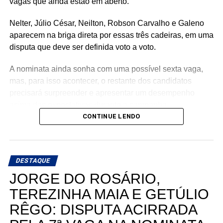
vagas que ainda estão em aberto.
Nelter, Júlio César, Neilton, Robson Carvalho e Galeno
aparecem na briga direta por essas três cadeiras, em uma
disputa que deve ser definida voto a voto.
A nominata ainda sonha com uma possível sexta vaga,
mas, para isso acontecer, o restante dos candidatos
precisará surpreender e apresentar um desempenho
acima das expectativas durante a campanha.
CONTINUE LENDO
Teoricamente, Kleber Rodrigues e Cinthia, esposa de
Allyson Bezerra, pré-candidato ao Governo do Estado,
aparecem como os nomes mais fortes para liderar a
DESTAQUE
votação dentro da nominata.
JORGE DO ROSÁRIO,
Com cinco cadeiras consideradas viáveis e uma sexta
TEREZINHA MAIA E GETÚLIO
dependendo de um desempenho acima do esperado, a
RÊGO: DISPUTA ACIRRADA
briga interna do União Progressista promete ser uma das
mais interessantes da eleição para a Assembleia