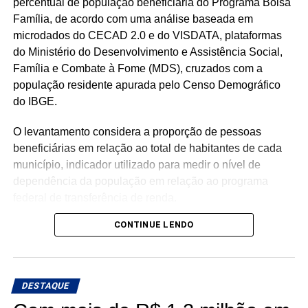
percentual de população beneficiária do Programa Bolsa
Família, de acordo com uma análise baseada em
microdados do CECAD 2.0 e do VISDATA, plataformas
do Ministério do Desenvolvimento e Assistência Social,
Família e Combate à Fome (MDS), cruzados com a
população residente apurada pelo Censo Demográfico
do IBGE.
O levantamento considera a proporção de pessoas
beneficiárias em relação ao total de habitantes de cada
município, indicador utilizado para medir o nível de
dependência da população em relação ao programa
federal de transferência de renda.
CONTINUE LENDO
Com população de 4.558 habitantes, São José do Seridó
registra aproximadamente 620 beneficiários do Bolsa
Família, o equivalente a 13,6% da população, o menor
percentual entre os municípios potiguares analisados.
DESTAQUE
Na sequência aparecem Ouro Branco (16,7%), Cruzeta