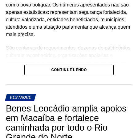
com o povo potiguar. Os números apresentados não são
apenas estatísticas: representam segurança fortalecida,
cultura valorizada, entidades beneficiadas, municípios
atendidos e uma atuação parlamentar que alcança quem
mais precisa.
São centenas de requerimentos, dezenas de patrimônios
culturais reconhecidos, organizações apoiadas e
investimentos que chegam aos municípios por meio de
emendas parlamentares. Um trabalho que demonstra que
CONTINUE LENDO
fazer política é transformar demandas em soluções.
Mais do que discursos, Luiz Eduardo tem apresentado
DESTAQUE
ações concretas e resultados que reforçam seu
compromisso com o desenvolvimento do Rio Grande do
Benes Leocádio amplia apoios
Norte. Um mandato presente, atuante e comprometido em
em Macaíba e fortalece
fazer a diferença na vida dos potiguares.
caminhada por todo o Rio
KALLYANNO MOTA Emilson Santos Luiz Eduardo
Grande do Norte