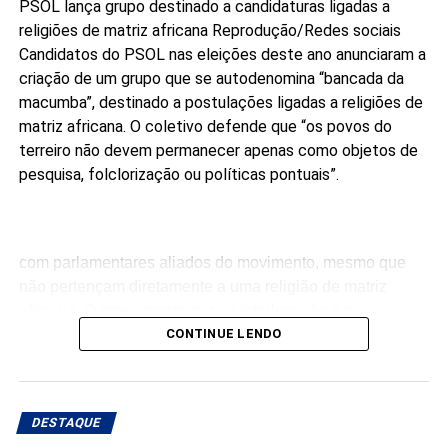
PSOL lança grupo destinado a candidaturas ligadas a
religiões de matriz africana
Reprodução/Redes sociais
Candidatos do PSOL nas eleições deste ano anunciaram a
criação de um grupo que se autodenomina “bancada da
macumba”, destinado a postulações ligadas a religiões de
matriz africana. O coletivo defende que “os povos do
terreiro não devem permanecer apenas como objetos de
pesquisa, folclorização ou políticas pontuais”.
com parlamentares aliados do movimento, mesmo que
não pertençam diretamente a uma religião de matriz
africana. O pressuposto para a interlocução é o
compromisso público com a agenda da articulação.
CONTINUE LENDO
“Ninguém pode falar melhor por nós do que nós mesmos.
Enquanto não tivermos macumbeiros e macumbeiras
DESTAQUE
ocupando os parlamentos, continuaremos sendo