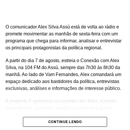
Serra Negra é um dos municípios que integram um
conjunto de investimentos que ultrapassa R$ 25 milhões
destinados à região do Seridó, contemplando áreas como
saúde, infraestrutura, educação, esporte e cultura. Ao
O comunicador Alex Silva Assú está de volta ao rádio e
longo do mandato, Rafael também levou recursos para
promete movimentar as manhãs de sexta-feira com um
municípios de todas as regiões do Rio Grande do Norte,
programa que chega para informar, analisar e entrevistar
consolidando uma atuação parlamentar marcada pela
os principais protagonistas da política regional.
presença nos municípios e por investimentos que
A partir do dia 7 de agosto, estreia o Conexão com Alex
continuam gerando benefícios para a população.
Silva, na 104 FM do Assú, sempre das 7h30 às 8h30 da
manhã. Ao lado de Vam Fernandes, Alex comandará um
espaço dedicado aos bastidores da política, entrevistas
exclusivas, análises e informações de interesse público.
A proposta é aproximar os ouvintes dos fatos, ouvindo
quem decide, quem faz a política acontecer e quem
influencia os rumos de Assú, do Vale do Açu e do Rio
Grande do Norte.
CONTINUE LENDO