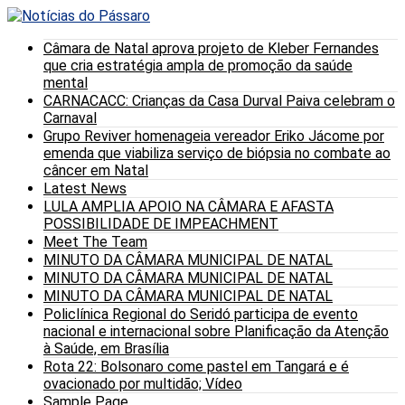
Câmara de Natal aprova projeto de Kleber Fernandes
que cria estratégia ampla de promoção da saúde
mental
CARNACACC: Crianças da Casa Durval Paiva celebram o
Carnaval
Grupo Reviver homenageia vereador Eriko Jácome por
emenda que viabiliza serviço de biópsia no combate ao
câncer em Natal
Latest News
LULA AMPLIA APOIO NA CÂMARA E AFASTA
POSSIBILIDADE DE IMPEACHMENT
Meet The Team
MINUTO DA CÂMARA MUNICIPAL DE NATAL
MINUTO DA CÂMARA MUNICIPAL DE NATAL
MINUTO DA CÂMARA MUNICIPAL DE NATAL
Policlínica Regional do Seridó participa de evento
nacional e internacional sobre Planificação da Atenção
à Saúde, em Brasília
Rota 22: Bolsonaro come pastel em Tangará e é
ovacionado por multidão; Vídeo
Sample Page