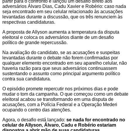
partir para o confronto e lançou um desafio direto aos
adversários Álvaro Dias, Cadu Xavier e Robério: caso nada
seja encontrado em seu celular relacionado às acusações
levantadas durante a discussão, que os três renunciem às
respectivas candidaturas.
A proposta de Allyson aumenta a temperatura da disputa
eleitoral e coloca os adversários diante de um desafio
político de grande repercussão.
Na avaliação do candidato, se as acusações e suspeitas
levantadas durante o debate não forem confirmadas por
qualquer elemento encontrado em seu aparelho celular, não
haveria razão para que seus adversários continuassem
sustentando o assunto como principal argumento político
contra sua candidatura.
O episódio promete repercutir nos próximos dias e pode
mudar o tom da campanha. O que começou como um debate
eleitoral acabou se transformando em uma disputa de
acusações, com a Polícia Federal e a Operação Mederi
ocupando o centro das atenções.
Agora, o desafio está lançado:
se nada for encontrado no
celular de Allyson, Álvaro, Cadu e Robério estariam
dispostos a abrir mão de suas candidaturas