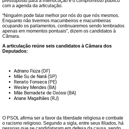
pressuposto para a interlocução é o compromisso público
com a agenda da articulação.
“Ninguém pode falar melhor por nós do que nós mesmos.
Enquanto não tivermos macumbeiros e macumbeiras
ocupando os parlamentos, continuaremos sendo lembrados
apenas em momentos pontuais”, dizem os candidatos à
Câmara.
A articulação reúne seis candidatos à Câmara dos
Deputados:
Adriano Fiúza (DF)
Mãe Su de Nanã (SP)
Renato Fonseca (PE)
Wesley Mendes (BA)
Mãe Bernadete de Oxóssi (BA)
Ariane Magalhães (RJ)
O PSOL afirma ser a favor da liberdade religiosa e combate
o racismo religioso. Segundo a sigla, entre seus filiados, há
pessoas que se candidataram em defesa da causa, sendo