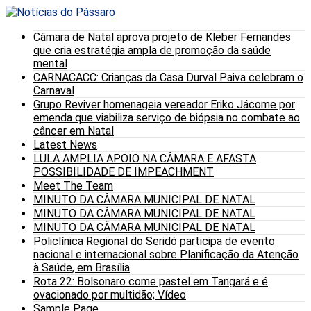
Câmara de Natal aprova projeto de Kleber Fernandes
que cria estratégia ampla de promoção da saúde
mental
CARNACACC: Crianças da Casa Durval Paiva celebram o
Carnaval
Grupo Reviver homenageia vereador Eriko Jácome por
emenda que viabiliza serviço de biópsia no combate ao
câncer em Natal
Latest News
LULA AMPLIA APOIO NA CÂMARA E AFASTA
POSSIBILIDADE DE IMPEACHMENT
Meet The Team
MINUTO DA CÂMARA MUNICIPAL DE NATAL
MINUTO DA CÂMARA MUNICIPAL DE NATAL
MINUTO DA CÂMARA MUNICIPAL DE NATAL
Policlínica Regional do Seridó participa de evento
nacional e internacional sobre Planificação da Atenção
à Saúde, em Brasília
Rota 22: Bolsonaro come pastel em Tangará e é
ovacionado por multidão; Vídeo
Sample Page