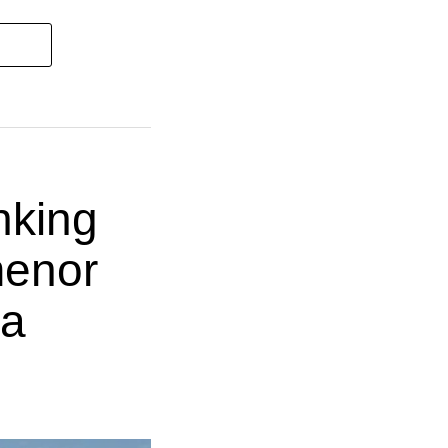
nking
menor
ia