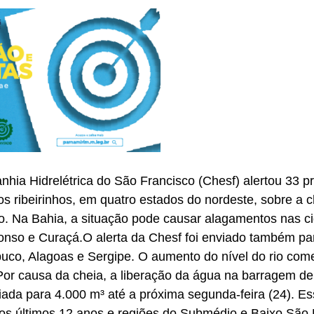
hia Hidrelétrica do São Francisco (Chesf) alertou 33 pr
os ribeirinhos, em quatro estados do nordeste, sobre a 
o. Na Bahia, a situação pode causar alagamentos nas c
onso e Curaçá.
O alerta da Chesf foi enviado também p
co, Alagoas e Sergipe. O aumento do nível do rio com
 Por causa da cheia, a liberação da água na barragem d
iada para 4.000 m³ até a próxima segunda-feira (24). E
dos últimos 12 anos e regiões do Submédio e Baixo São