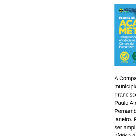
A Compan
municípi
Francisc
Paulo Af
Pernambu
janeiro.
ser ampl
hídrica 