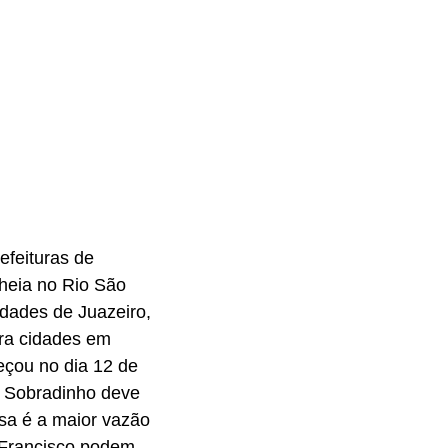
efeituras de
cheia no Rio São
idades de Juazeiro,
ara cidades em
eçou no dia 12 de
e Sobradinho deve
ssa é a maior vazão
 Francisco podem