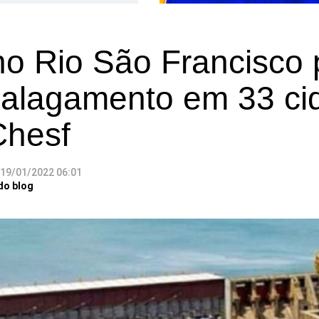
no Rio São Francisco
 alagamento em 33 ci
Chesf
19/01/2022 06:01
do blog