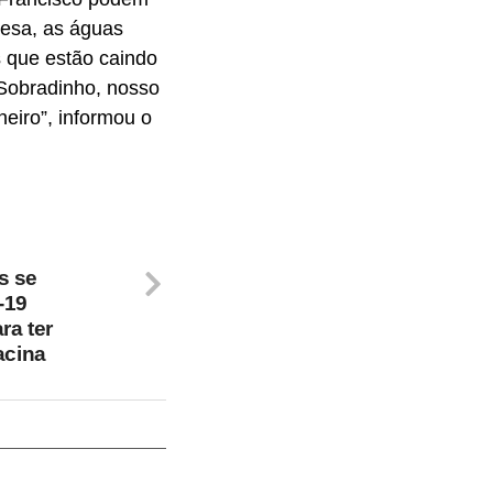
esa, as águas
 que estão caindo
 Sobradinho, nosso
eiro”, informou o
s se
-19
ra ter
acina