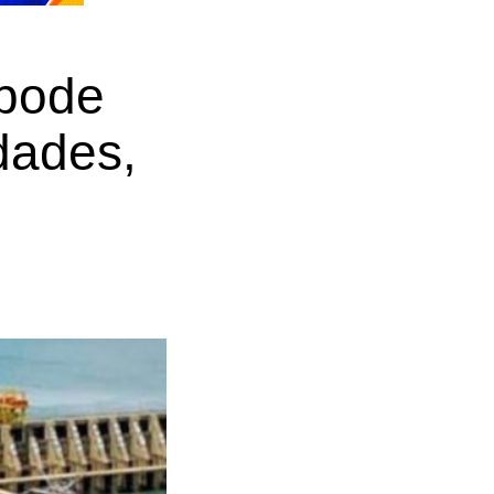
 pode
dades,