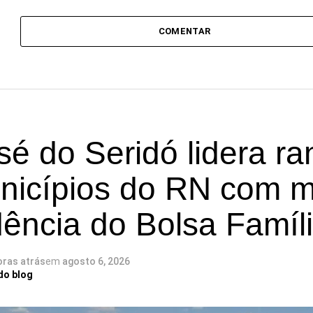
COMENTAR
é do Seridó lidera ra
nicípios do RN com 
ência do Bolsa Famíl
oras atrás
em
agosto 6, 2026
do blog