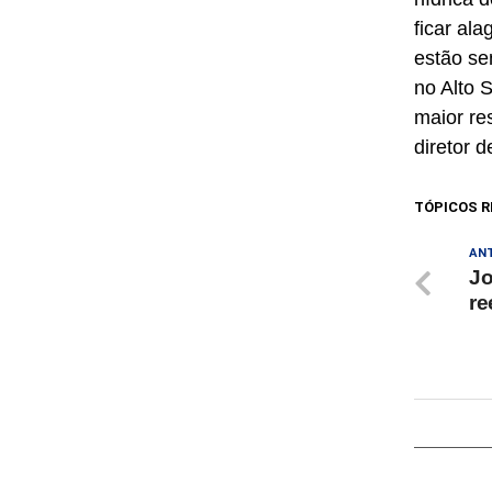
ficar al
estão se
no Alto 
maior re
diretor 
TÓPICOS R
AN
Jo
re