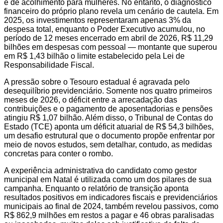
e de acolhimento para mulheres. No entanto, o diagnóstico
financeiro do próprio plano revela um cenário de cautela. Em
2025, os investimentos representaram apenas 3% da
despesa total, enquanto o Poder Executivo acumulou, no
período de 12 meses encerrado em abril de 2026, R$ 11,29
bilhões em despesas com pessoal — montante que superou
em R$ 1,43 bilhão o limite estabelecido pela Lei de
Responsabilidade Fiscal.
A pressão sobre o Tesouro estadual é agravada pelo
desequilíbrio previdenciário. Somente nos quatro primeiros
meses de 2026, o déficit entre a arrecadação das
contribuições e o pagamento de aposentadorias e pensões
atingiu R$ 1,07 bilhão. Além disso, o Tribunal de Contas do
Estado (TCE) aponta um déficit atuarial de R$ 54,3 bilhões,
um desafio estrutural que o documento propõe enfrentar por
meio de novos estudos, sem detalhar, contudo, as medidas
concretas para conter o rombo.
A experiência administrativa do candidato como gestor
municipal em Natal é utilizada como um dos pilares de sua
campanha. Enquanto o relatório de transição aponta
resultados positivos em indicadores fiscais e previdenciários
municipais ao final de 2024, também revelou passivos, como
R$ 862,9 milhões em restos a pagar e 46 obras paralisadas