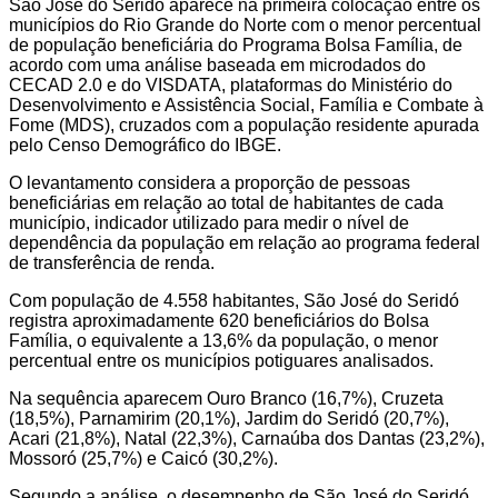
São José do Seridó aparece na primeira colocação entre os
municípios do Rio Grande do Norte com o menor percentual
de população beneficiária do Programa Bolsa Família, de
acordo com uma análise baseada em microdados do
CECAD 2.0 e do VISDATA, plataformas do Ministério do
Desenvolvimento e Assistência Social, Família e Combate à
Fome (MDS), cruzados com a população residente apurada
pelo Censo Demográfico do IBGE.
O levantamento considera a proporção de pessoas
beneficiárias em relação ao total de habitantes de cada
município, indicador utilizado para medir o nível de
dependência da população em relação ao programa federal
de transferência de renda.
Com população de 4.558 habitantes, São José do Seridó
registra aproximadamente 620 beneficiários do Bolsa
Família, o equivalente a 13,6% da população, o menor
percentual entre os municípios potiguares analisados.
Na sequência aparecem Ouro Branco (16,7%), Cruzeta
(18,5%), Parnamirim (20,1%), Jardim do Seridó (20,7%),
Acari (21,8%), Natal (22,3%), Carnaúba dos Dantas (23,2%),
Mossoró (25,7%) e Caicó (30,2%).
Segundo a análise, o desempenho de São José do Seridó