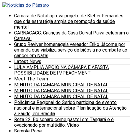
Câmara de Natal aprova projeto de Kleber Fernandes
que cria estratégia ampla de promoção da saúde
mental
CARNACACC: Crianças da Casa Durval Paiva celebram o
Carnaval
Grupo Reviver homenageia vereador Eriko Jácome por
emenda que viabiliza serviço de biópsia no combate ao
câncer em Natal
Latest News
LULA AMPLIA APOIO NA CÂMARA E AFASTA
POSSIBILIDADE DE IMPEACHMENT
Meet The Team
MINUTO DA CÂMARA MUNICIPAL DE NATAL
MINUTO DA CÂMARA MUNICIPAL DE NATAL
MINUTO DA CÂMARA MUNICIPAL DE NATAL
Policlínica Regional do Seridó participa de evento
nacional e internacional sobre Planificação da Atenção
à Saúde, em Brasília
Rota 22: Bolsonaro come pastel em Tangará e é
ovacionado por multidão; Vídeo
Sample Page