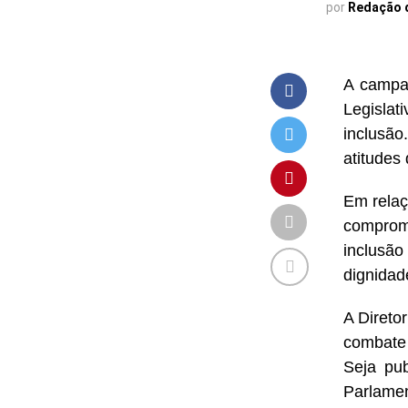
por
Redação 
A campa
Legislat
inclusão
atitudes
Em relaç
comprom
inclusã
dignidad
A Direto
combate 
Seja pu
Parlamen