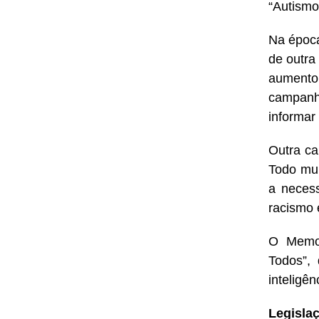
“Autismo
Na época
de outra
aumento 
campanha
informar
Outra ca
Todo mu
a necess
racismo 
O Memor
Todos”,
inteligênc
Legisla