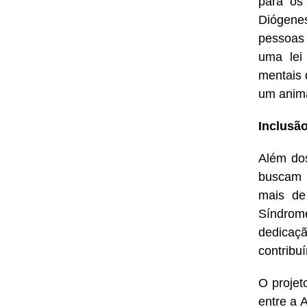
para os 
Diógene
pessoas 
uma lei
mentais 
um anima
Inclusã
Além do
buscam 
mais de
Síndrome
dedicaçã
contribu
O projet
entre a 