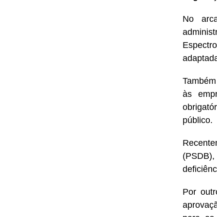
No arca
adminis
Espectr
adaptad
Também p
às empr
obrigató
público.
Recente
(PSDB),
deficiên
Por out
aprovaç