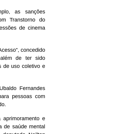
mplo, as sanções
com Transtorno do
sessões de cinema
 Acesso”, concedido
 além de ter sido
s de uso coletivo e
 Ubaldo Fernandes
para pessoas com
ado.
a aprimoramento e
a de saúde mental