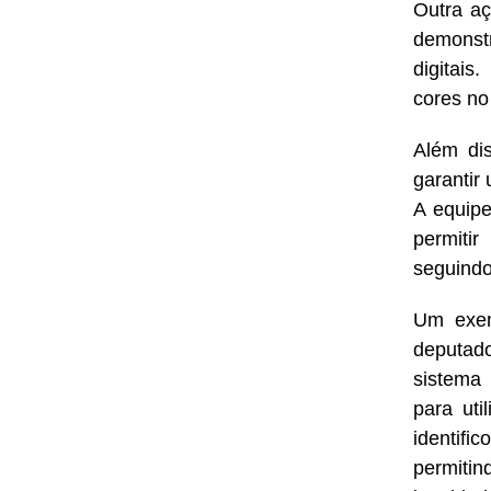
Outra aç
demonst
digitais
cores no
Além dis
garantir
A equip
permiti
seguindo
Um exem
deputad
sistema 
para uti
identifi
permiti