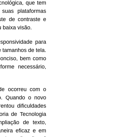
cnológica, que tem
 suas plataformas
uste de contraste e
u baixa visão.
esponsividade para
e tamanhos de tela.
conciso, bem como
forme necessário,
ade ocorreu com o
ão. Quando o novo
entou dificuldades
toria de Tecnologia
mpliação de texto,
neira eficaz e em