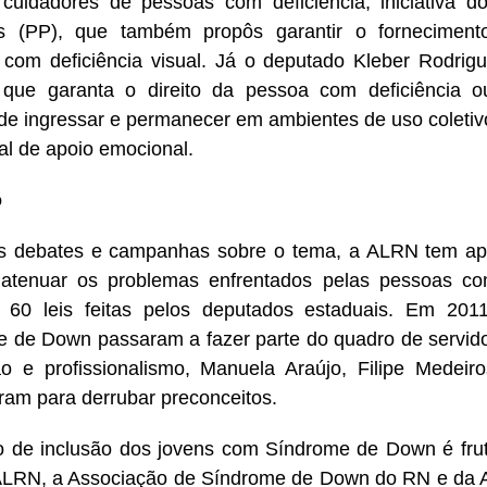
cuidadores de pessoas com deficiência, iniciativa d
s (PP), que também propôs garantir o fornecimen
com deficiência visual. Já o deputado Kleber Rodri
 que garanta o direito da pessoa com deficiência o
de ingressar e permanecer em ambientes de uso colet
l de apoio emocional.
o
s debates e campanhas sobre o tema, a ALRN tem apr
atenuar os problemas enfrentados pelas pessoas com
 60 leis feitas pelos deputados estaduais. Em 201
 de Down passaram a fazer parte do quadro de servi
o e profissionalismo, Manuela Araújo, Filipe Medeir
íram para derrubar preconceitos.
o de inclusão dos jovens com Síndrome de Down é fru
ALRN, a Associação de Síndrome de Down do RN e da 