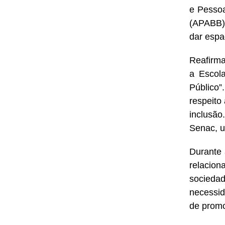
e Pessoa
(APABB).
dar esp
Reafirma
a Escola
Público”
respeito
inclusão
Senac, u
Durante 
relacion
socieda
necessid
de promo