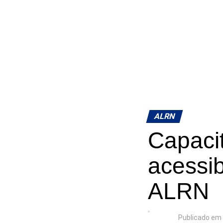
ALRN
Capacit
acessi
ALRN
Publicado em