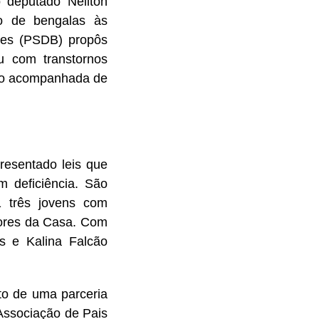
o deputado Neilton
to de bengalas às
gues (PSDB) propôs
u com transtornos
ivo acompanhada de
esentado leis que
 deficiência. São
1 três jovens com
dores da Casa. Com
os e Kalina Falcão
to de uma parceria
Associação de Pais