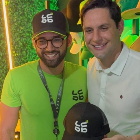
benefício.
Especialistas que analisaram os dados também atribuem
esse resultado ao trabalho desenvolvido pela política
municipal de assistência social. Na avaliação deles, a
atuação da gestão da Secretaria Municipal de Trabalho,
Habitação e Assistência Social, comandada pela
secretária Suzete Pereira, tem contribuído para fortalecer
ações de inclusão social, qualificação e
acompanhamento das famílias, favorecendo a autonomia
financeira e reduzindo a dependência de programas de
transferência de renda.
O estudo também aponta que outros municípios da região
do Seridó, como Ouro Branco, Cruzeta, Jardim do Seridó
e Acari, apresentam indicadores semelhantes em razão
da combinação entre atividade industrial, pecuária
leiteira, comércio, setor público e indicadores de
desenvolvimento humano superiores aos registrados em