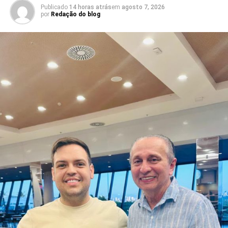
Publicado
14 horas atrás
em
agosto 7, 2026
por
Redação do blog
Adriano Fiúza (DF)
Mãe Su de Nanã (SP)
Renato Fonseca (PE)
Wesley Mendes (BA)
Mãe Bernadete de Oxóssi (BA)
Ariane Magalhães (RJ)
O PSOL afirma ser a favor da liberdade religiosa e
combate o racismo religioso. Segundo a sigla, entre seus
filiados, há pessoas que se candidataram em defesa da
causa, sendo esta uma iniciativa desenvolvida por esse
conjunto de candidatos.