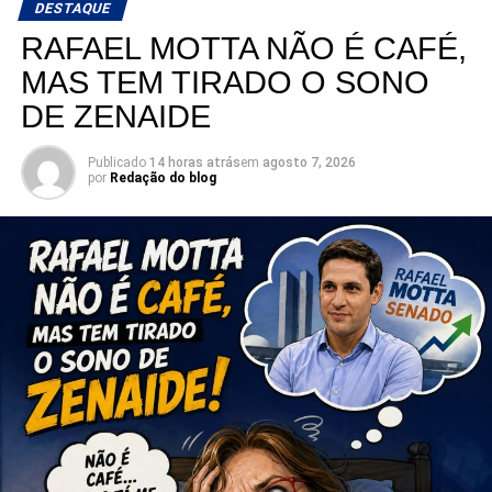
busca retornar à Assembleia Legislativa, segue
DESTAQUE
ampliando sua base de apoio e reunindo lideranças de
RAFAEL MOTTA NÃO É CAFÉ,
diferentes regiões e segmentos da sociedade em torno de
MAS TEM TIRADO O SONO
sua pré-candidatura.
DE ZENAIDE
Publicado
14 horas atrás
em
agosto 7, 2026
por
Redação do blog