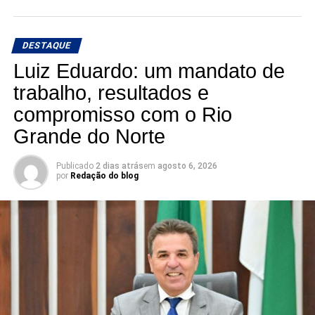
🎙️ O rádio ganha um novo espaço para o debate, a
informação e a credibilidade.
DESTAQUE
Conexão com Alex Silva: onde a notícia ganha voz e os
Luiz Eduardo: um mandato de
bastidores viram informação.
trabalho, resultados e
compromisso com o Rio
📅 Estreia: 7 de agosto
📻 104 FM do Assú
Grande do Norte
🕢 Toda sexta-feira, das 7h30 às 8h30 da manhã.
Publicado
2 dias atrás
em
agosto 6, 2026
por
Redação do blog