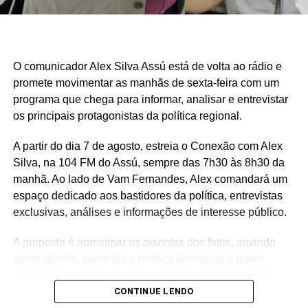
O comunicador Alex Silva Assú está de volta ao rádio e
promete movimentar as manhãs de sexta-feira com um
programa que chega para informar, analisar e entrevistar
os principais protagonistas da política regional.
A partir do dia 7 de agosto, estreia o Conexão com Alex
Silva, na 104 FM do Assú, sempre das 7h30 às 8h30 da
manhã. Ao lado de Vam Fernandes, Alex comandará um
espaço dedicado aos bastidores da política, entrevistas
exclusivas, análises e informações de interesse público.
A proposta é aproximar os ouvintes dos fatos, ouvindo
quem decide, quem faz a política acontecer e quem
influencia os rumos de Assú, do Vale do Açu e do Rio
Grande do Norte.
CONTINUE LENDO