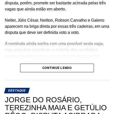
disputa, porém, promete ser bastante acirrada pelas três
vagas que ainda estão em aberto.
Nelter, Júlio César, Neilton, Robson Carvalho e Galeno
aparecem na briga direta por essas três cadeiras, em uma
disputa que deve ser definida voto a voto.
A nominata ainda sonha com uma possível sexta vaga,
mas, para isso acontecer, o restante dos candidatos
precisará surpreender e apresentar um desempenho
acima das expectativas durante a campanha.
CONTINUE LENDO
Teoricamente, Kleber Rodrigues e Cinthia, esposa de
Allyson Bezerra, pré-candidato ao Governo do Estado,
aparecem como os nomes mais fortes para liderar a
DESTAQUE
votação dentro da nominata.
JORGE DO ROSÁRIO,
Com cinco cadeiras consideradas viáveis e uma sexta
TEREZINHA MAIA E GETÚLIO
dependendo de um desempenho acima do esperado, a