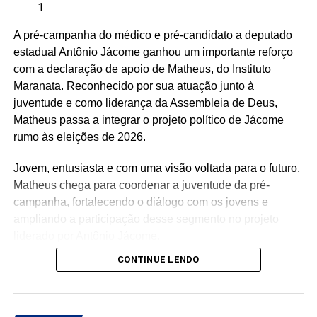
A pré-campanha do médico e pré-candidato a deputado
estadual Antônio Jácome ganhou um importante reforço
com a declaração de apoio de Matheus, do Instituto
Maranata. Reconhecido por sua atuação junto à
juventude e como liderança da Assembleia de Deus,
Matheus passa a integrar o projeto político de Jácome
rumo às eleições de 2026.
Jovem, entusiasta e com uma visão voltada para o futuro,
Matheus chega para coordenar a juventude da pré-
campanha, fortalecendo o diálogo com os jovens e
ampliando a participação desse segmento no projeto
liderado por Antônio Jácome.
CONTINUE LENDO
Ao declarar seu apoio, Matheus afirmou acreditar na
experiência, nos valores e no compromisso de Antônio
Jácome com o Rio Grande do Norte. O médico, que