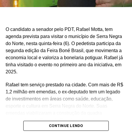
boa parte do interior potiguar.
Fonte: Fonte: www.mds.gov.br
O candidato a senador pelo PDT, Rafael Motta, tem
agenda prevista para visitar o município de Serra Negra
do Norte, nesta quinta-feira (6). O pedetista participa da
segunda edição da Feira Boné Brasil, que movimenta a
economia local e valoriza a bonelaria potiguar. Rafael já
tinha visitado o evento no primeiro ano da iniciativa, em
2025.
Rafael tem serviço prestado na cidade. Com mais de R$
1,2 milhão em emendas, o ex-deputado tem um legado
de investimentos em áreas como saúde, educação,
esporte e cultura em Serra Negra do Norte. Suas
emendas viabilizaram a construção da quadra
poliesportiva da Praça de Eventos, além de recursos para
CONTINUE LENDO
a reforma da Casa de Cultura, aquisição de mobiliário