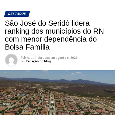
e chegam à reta da pré-campanha buscando garantir um
lugar entre os eleitos. Com uma nominata que tem
DESTAQUE
potencial para fazer sete cadeiras, a briga pela última
vaga promete ser uma das mais acirradas da eleição para
São José do Seridó lidera
a ALRN em 2026
ranking dos municípios do RN
com menor dependência do
Bolsa Família
Publicado
1 dia atrás
em
agosto 6, 2026
por
Redação do blog