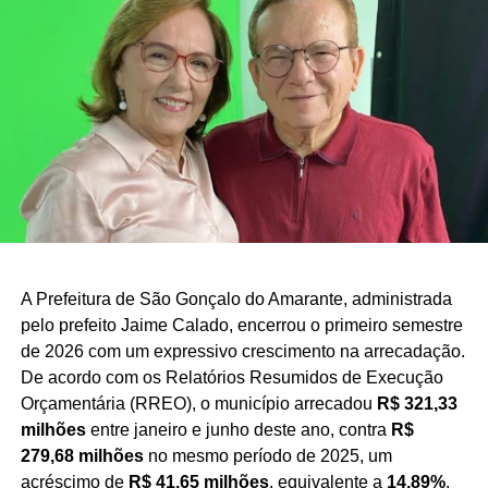
do nosso Estado. Vamos seguir trabalhando e
conversando com o povo para construir essa
caminhada rumo ao nosso 10º mandato”, afirmou
Nelter.
A Prefeitura de São Gonçalo do Amarante, administrada
pelo prefeito Jaime Calado, encerrou o primeiro semestre
de 2026 com um expressivo crescimento na arrecadação.
De acordo com os Relatórios Resumidos de Execução
Orçamentária (RREO), o município arrecadou
R$ 321,33
milhões
entre janeiro e junho deste ano, contra
R$
279,68 milhões
no mesmo período de 2025, um
acréscimo de
R$ 41,65 milhões
, equivalente a
14,89%
.