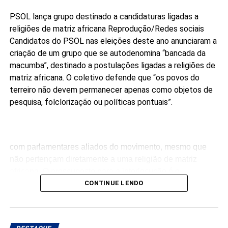
PSOL lança grupo destinado a candidaturas ligadas a
religiões de matriz africana
Reprodução/Redes sociais
Candidatos do PSOL nas eleições deste ano anunciaram a
criação de um grupo que se autodenomina “bancada da
macumba”, destinado a postulações ligadas a religiões de
matriz africana. O coletivo defende que “os povos do
terreiro não devem permanecer apenas como objetos de
pesquisa, folclorização ou políticas pontuais”.
com parlamentares aliados do movimento, mesmo que
não pertençam diretamente a uma religião de matriz
africana. O pressuposto para a interlocução é o
compromisso público com a agenda da articulação.
CONTINUE LENDO
“Ninguém pode falar melhor por nós do que nós mesmos.
Enquanto não tivermos macumbeiros e macumbeiras