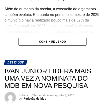
Além do aumento da receita, a execução do orçamento
também evoluiu. Enquanto no primeiro semestre de 2025
o município havia realizado pouco mais de 32% da
previsão anual, em 2026 esse percentual já alcançou
36%, indicando maior capacidade de arrecadação ao
longo do exercício.
CONTINUE LENDO
Um dos principais fatores para esse crescimento foi o
aumento das transferências de capital, especialmente
dos recursos provenientes da União. Os repasses
DESTAQUE
federais nessa modalidade praticamente dobraram em
IVAN JÚNIOR LIDERA MAIS
relação ao ano passado, fortalecendo a capacidade
financeira da administração municipal.
UMA VEZ A NOMINATA DO
MDB EM NOVA PESQUISA
Outro indicador que apresentou forte expansão foi o das
receitas intraorçamentárias, que registraram crescimento
Publicado
7 horas atrás
em
agosto 8, 2026
significativo tanto na arrecadação quanto na previsão
por
Redação do blog
anual.