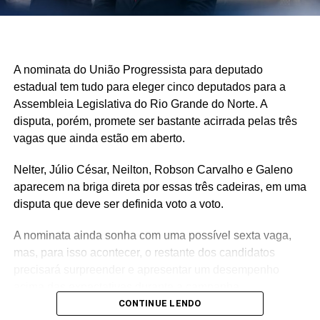
A nominata do União Progressista para deputado
estadual tem tudo para eleger cinco deputados para a
Assembleia Legislativa do Rio Grande do Norte. A
disputa, porém, promete ser bastante acirrada pelas três
vagas que ainda estão em aberto.
Nelter, Júlio César, Neilton, Robson Carvalho e Galeno
aparecem na briga direta por essas três cadeiras, em uma
disputa que deve ser definida voto a voto.
A nominata ainda sonha com uma possível sexta vaga,
mas, para isso acontecer, o restante dos candidatos
precisará surpreender e apresentar um desempenho
acima das expectativas durante a campanha.
CONTINUE LENDO
Teoricamente, Kleber Rodrigues e Cinthia, esposa de