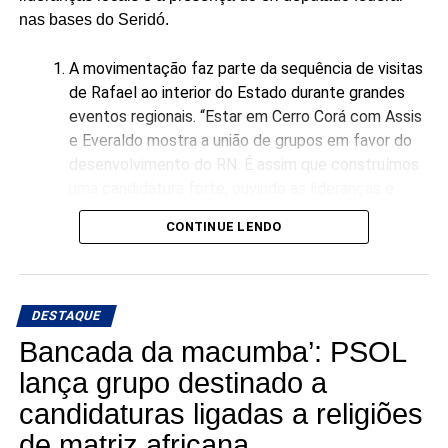
nas bases do Seridó.
A movimentação faz parte da sequência de visitas
de Rafael ao interior do Estado durante grandes
eventos regionais. “Estar em Cerro Corá com Assis
e Everaldo mostra a união de grupos em favor do
desenvolvimento do RN. É assim que construímos
uma candidatura forte, ouvindo as lideranças e
garantindo representatividade direta para o
CONTINUE LENDO
município no Senado”, declarou Rafael Motta.
DESTAQUE
Bancada da macumba’: PSOL
lança grupo destinado a
candidaturas ligadas a religiões
de matriz africana