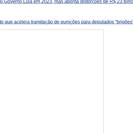
o Governo Lula em 2023, mas aponta distorções de R$ 23 bilh
o que acelera tramitação de punições para deputados “brigões