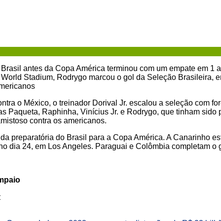
 Brasil antes da Copa América terminou com um empate em 1 a
orld Stadium, Rodrygo marcou o gol da Seleção Brasileira, e
americanos
contra o México, o treinador Dorival Jr. escalou a seleção com 
ucas Paqueta, Raphinha, Vinícius Jr. e Rodrygo, que tinham sido
amistoso contra os americanos.
tida preparatória do Brasil para a Copa América. A Canarinho e
 no dia 24, em Los Angeles. Paraguai e Colômbia completam o g
ampaio
: