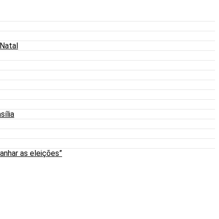
 Natal
sília
anhar as eleições”