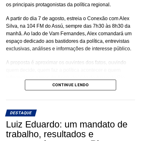
os principais protagonistas da política regional.
presença nos municípios e por investimentos que
continuam gerando benefícios para a população.
A partir do dia 7 de agosto, estreia o Conexão com Alex
Silva, na 104 FM do Assú, sempre das 7h30 às 8h30 da
manhã. Ao lado de Vam Fernandes, Alex comandará um
espaço dedicado aos bastidores da política, entrevistas
exclusivas, análises e informações de interesse público.
A proposta é aproximar os ouvintes dos fatos, ouvindo
quem decide, quem faz a política acontecer e quem
influencia os rumos de Assú, do Vale do Açu e do Rio
Grande do Norte.
CONTINUE LENDO
🎙️ O rádio ganha um novo espaço para o debate, a
informação e a credibilidade.
DESTAQUE
Conexão com Alex Silva: onde a notícia ganha voz e os
Luiz Eduardo: um mandato de
bastidores viram informação.
trabalho, resultados e