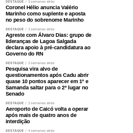
DESTAQUE
2 semanas atrás
A mobilização em Macaíba representa mais um passo na
Coronel Hélio anuncia Valério
construção de uma campanha que busca ampliar sua
Marinho como suplente e aposta
presença em todas as regiões do estado, fortalecendo o
no peso do sobrenome Marinho
diálogo com a população e reafirmando o compromisso
DESTAQUE
2 semanas atrás
com o futuro dos potiguares.
Agreste com Álvaro Dias: grupo de
lideranças de Lagoa Salgada
declara apoio à pré-candidatura ao
Governo do RN
DESTAQUE
2 semanas atrás
Pesquisa vira alvo de
questionamentos após Cadu abrir
quase 10 pontos aparecer em 1º e
Samanda saltar para o 2º lugar no
Senado
DESTAQUE
2 semanas atrás
Aeroporto de Caicó volta a operar
após mais de quatro anos de
interdição
DESTAQUE
4 semanas atrás