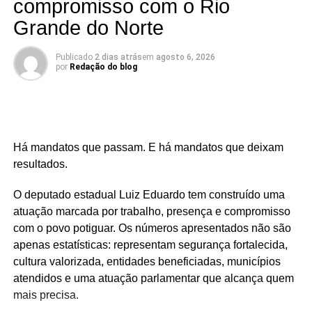
compromisso com o Rio
📅 Estreia: 7 de agosto
📻 104 FM do Assú
Grande do Norte
🕢 Toda sexta-feira, das 7h30 às 8h30 da manhã.
Publicado
2 dias atrás
em
agosto 6, 2026
por
Redação do blog
Há mandatos que passam. E há mandatos que deixam
resultados.
O deputado estadual Luiz Eduardo tem construído uma
atuação marcada por trabalho, presença e compromisso
com o povo potiguar. Os números apresentados não são
apenas estatísticas: representam segurança fortalecida,
cultura valorizada, entidades beneficiadas, municípios
atendidos e uma atuação parlamentar que alcança quem
mais precisa.