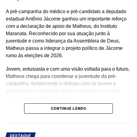
Renato Fonseca (PE)
A pré-campanha do médico e pré-candidato a deputado
Wesley Mendes (BA)
estadual Antônio Jácome ganhou um importante reforço
Mãe Bernadete de Oxóssi (BA)
com a declaração de apoio de Matheus, do Instituto
Ariane Magalhães (RJ)
Maranata. Reconhecido por sua atuação junto à
juventude e como liderança da Assembleia de Deus,
Matheus passa a integrar o projeto político de Jácome
rumo às eleições de 2026.
O PSOL afirma ser a favor da liberdade religiosa e
combate o racismo religioso. Segundo a sigla, entre seus
Jovem, entusiasta e com uma visão voltada para o futuro,
filiados, há pessoas que se candidataram em defesa da
Matheus chega para coordenar a juventude da pré-
causa, sendo esta uma iniciativa desenvolvida por esse
campanha, fortalecendo o diálogo com os jovens e
conjunto de candidatos.
ampliando a participação desse segmento no projeto
liderado por Antônio Jácome.
CONTINUE LENDO
Ao declarar seu apoio, Matheus afirmou acreditar na
experiência, nos valores e no compromisso de Antônio
Jácome com o Rio Grande do Norte. O médico, que
busca retornar à Assembleia Legislativa, segue
DESTAQUE