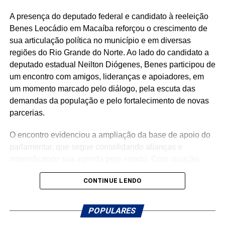
com o povo potiguar. Os números apresentados não são
A presença do deputado federal e candidato à reeleição
apenas estatísticas: representam segurança fortalecida,
Benes Leocádio em Macaíba reforçou o crescimento de
cultura valorizada, entidades beneficiadas, municípios
sua articulação política no município e em diversas
atendidos e uma atuação parlamentar que alcança quem
regiões do Rio Grande do Norte. Ao lado do candidato a
mais precisa.
deputado estadual Neilton Diógenes, Benes participou de
São centenas de requerimentos, dezenas de patrimônios
um encontro com amigos, lideranças e apoiadores, em
culturais reconhecidos, organizações apoiadas e
um momento marcado pelo diálogo, pela escuta das
investimentos que chegam aos municípios por meio de
demandas da população e pelo fortalecimento de novas
emendas parlamentares. Um trabalho que demonstra que
parcerias.
fazer política é transformar demandas em soluções.
O encontro evidenciou a ampliação da base de apoio do
Mais do que discursos, Luiz Eduardo tem apresentado
parlamentar, que segue consolidando alianças e
ações concretas e resultados que reforçam seu
intensificando sua agenda pelo estado. Com atuação
compromisso com o desenvolvimento do Rio Grande do
voltada para o municipalismo e a defesa de investimentos
CONTINUE LENDO
Norte. Um mandato presente, atuante e comprometido em
para os municípios potiguares, Benes tem reforçado o
fazer a diferença na vida dos potiguares.
compromisso de continuar trabalhando pelo
desenvolvimento do Rio Grande do Norte.
POPULARES