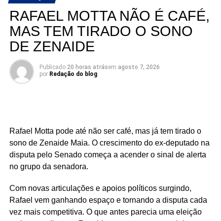
ampliando sua base de apoio e reunindo lideranças de
RAFAEL MOTTA NÃO É CAFÉ,
diferentes regiões e segmentos da sociedade em torno de
MAS TEM TIRADO O SONO
sua pré-candidatura.
DE ZENAIDE
Publicado
20 horas atrás
em
agosto 7, 2026
por
Redação do blog
Rafael Motta pode até não ser café, mas já tem tirado o
sono de Zenaide Maia. O crescimento do ex-deputado na
disputa pelo Senado começa a acender o sinal de alerta
no grupo da senadora.
Com novas articulações e apoios políticos surgindo,
Rafael vem ganhando espaço e tornando a disputa cada
vez mais competitiva. O que antes parecia uma eleição