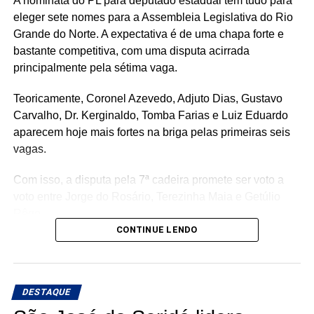
A nominata do PL para deputado estadual tem tudo para
eleger sete nomes para a Assembleia Legislativa do Rio
Grande do Norte. A expectativa é de uma chapa forte e
bastante competitiva, com uma disputa acirrada
principalmente pela sétima vaga.
Teoricamente, Coronel Azevedo, Adjuto Dias, Gustavo
Carvalho, Dr. Kerginaldo, Tomba Farias e Luiz Eduardo
aparecem hoje mais fortes na briga pelas primeiras seis
vagas.
Com isso, a disputa pela 7ª cadeira promete ser voto a
voto entre Jorge do Rosário, Terezinha Maia e Getúlio
Rêgo.
CONTINUE LENDO
Os três possuem bases e estruturas eleitorais importantes
e chegam à reta da pré-campanha buscando garantir um
lugar entre os eleitos. Com uma nominata que tem
DESTAQUE
potencial para fazer sete cadeiras, a briga pela última
vaga promete ser uma das mais acirradas da eleição para