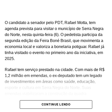
forte presença das indústrias de facção têxtil e da
bonelaria, segmentos que absorvem parcela significativa
da mão de obra, contribuindo para o aumento da renda
das famílias e reduzindo a necessidade de acesso ao
O candidato a senador pelo PDT, Rafael Motta, tem
benefício.
agenda prevista para visitar o município de Serra Negra
do Norte, nesta quinta-feira (6). O pedetista participa da
Especialistas que analisaram os dados também atribuem
segunda edição da Feira Boné Brasil, que movimenta a
esse resultado ao trabalho desenvolvido pela política
economia local e valoriza a bonelaria potiguar. Rafael já
municipal de assistência social. Na avaliação deles, a
tinha visitado o evento no primeiro ano da iniciativa, em
atuação da gestão da Secretaria Municipal de Trabalho,
2025.
Habitação e Assistência Social, comandada pela
secretária Suzete Pereira, tem contribuído para fortalecer
Rafael tem serviço prestado na cidade. Com mais de R$
ações de inclusão social, qualificação e
1,2 milhão em emendas, o ex-deputado tem um legado
acompanhamento das famílias, favorecendo a autonomia
de investimentos em áreas como saúde, educação,
financeira e reduzindo a dependência de programas de
esporte e cultura em Serra Negra do Norte. Suas
transferência de renda.
emendas viabilizaram a construção da quadra
poliesportiva da Praça de Eventos, além de recursos para
O estudo também aponta que outros municípios da região
CONTINUE LENDO
a reforma da Casa de Cultura, aquisição de mobiliário
do Seridó, como Ouro Branco, Cruzeta, Jardim do Seridó
escolar e aparelhos de ar-condicionado para a educação,